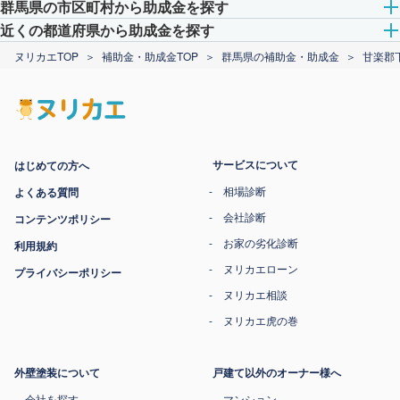
群馬県の市区町村から助成金を探す
近くの都道府県から助成金を探す
ヌリカエTOP
補助金・助成金TOP
群馬県の補助金・助成金
甘楽郡
サービスについて
はじめての方へ
相場診断
よくある質問
会社診断
コンテンツポリシー
お家の劣化診断
利用規約
ヌリカエローン
プライバシーポリシー
ヌリカエ相談
ヌリカエ虎の巻
外壁塗装について
戸建て以外のオーナー様へ
会社を探す
マンション