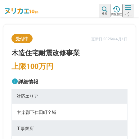
メ
検索
閲覧履歴
ニュー
受付中
更新日:2026年4月1日
木造住宅耐震改修事業
上限100万円
詳細情報
対応エリア
甘楽郡下仁田町全域
工事箇所