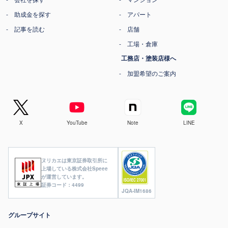
助成金を探す
アパート
記事を読む
店舗
工場・倉庫
工務店・塗装店様へ
加盟希望のご案内
X
YouTube
Note
LINE
ヌリカエは東京証券取引所に
上場している株式会社Speee
が運営しています。
証券コード：4499
JQA-IM1686
グループサイト