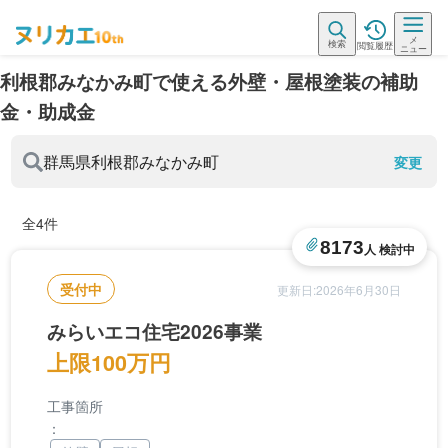
メ
検索
閲覧履歴
ニュー
利根郡みなかみ町で使える外壁・屋根塗装の補助
金・助成金
群馬県
利根郡みなかみ町
変更
全4件
8173
人 検討中
受付中
更新日:2026年6月30日
みらいエコ住宅2026事業
上限100万円
工事箇所
：