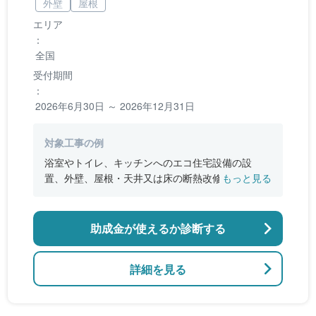
外壁
屋根
エリア
：
全国
受付期間
：
2026年6月30日 ～ 2026年12月31日
対象工事の例
浴室やトイレ、キッチンへのエコ住宅設備の設
置、外壁、屋根・天井又は床の断熱改修、窓やド
もっと見る
アなどの開口部の断熱改修工事、段差の解消など
のバリアフリー改修
助成金が使えるか診断する
詳細を見る