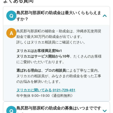
よくある質問
島尻郡与那原町の助成金は最大いくらもらえま
Q
すか？
島尻郡与那原町の補助金・助成金は、沖縄赤瓦使用奨
A
励金で最大30万円の助成金が出ています。
詳しくはヌリカエ相談員にご確認ください。
ヌリカエはお客様満足度No1
ヌリカエはサービス開始から10年
、たくさんのお客様
にご愛好いただいております。
選ばれる理由は、プロの相談員
による丁寧なご案内。
ヌリカエの相談員が、みなさまの助成金を使った工事
のお悩みを解決いたします。
ヌリカエに聞いてみる 0121-729-451
年中無休 9:00~19:00《通信料無料》
島尻郡与那原町の助成金の募集はいつまでです
Q