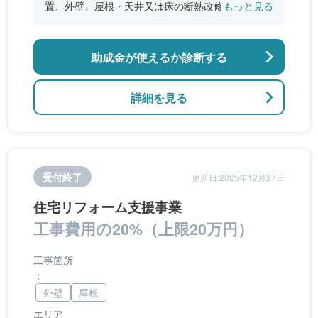
置、外壁、屋根・天井又は床の断熱改修、窓やド
もっと見る
アなどの開口部の断熱改修工事、段差の解消など
のバリアフリー改修
助成金が使えるか診断する
詳細を見る
受付終了
更新日:2025年12月27日
住宅リフォーム支援事業
工事費用の20%（上限20万円）
工事箇所
：
外壁
屋根
エリア