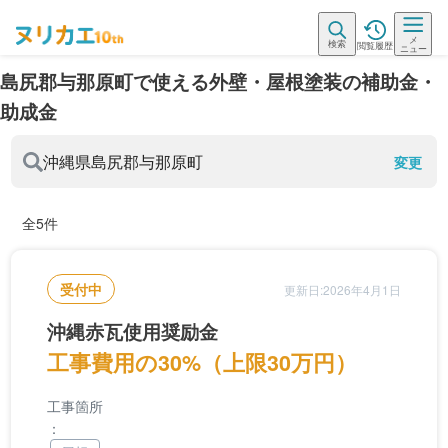
メ
検索
閲覧履歴
ニュー
島尻郡与那原町で使える外壁・屋根塗装の補助金・
助成金
沖縄県
島尻郡与那原町
変更
全5件
受付中
更新日:2026年4月1日
沖縄赤瓦使用奨励金
工事費用の30%（上限30万円）
工事箇所
：