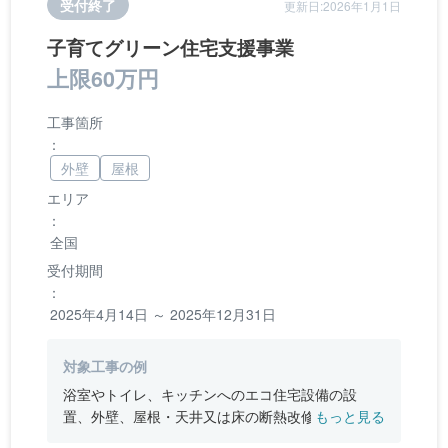
受付終了
更新日:2026年1月1日
子育てグリーン住宅支援事業
上限60万円
工事箇所
：
外壁
屋根
エリア
：
全国
受付期間
：
2025年4月14日 ～ 2025年12月31日
対象工事の例
浴室やトイレ、キッチンへのエコ住宅設備の設
置、外壁、屋根・天井又は床の断熱改修、窓やド
もっと見る
アなどの開口部の断熱改修工事、段差の解消など