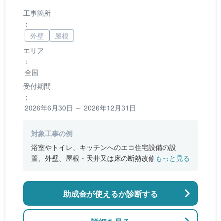
工事箇所
：
外壁
屋根
エリア
：
全国
受付期間
：
2026年6月30日 ～ 2026年12月31日
対象工事の例
浴室やトイレ、キッチンへのエコ住宅設備の設
置、外壁、屋根・天井又は床の断熱改修、窓やド
もっと見る
アなどの開口部の断熱改修工事、段差の解消など
のバリアフリー改修
助成金が使えるか診断する