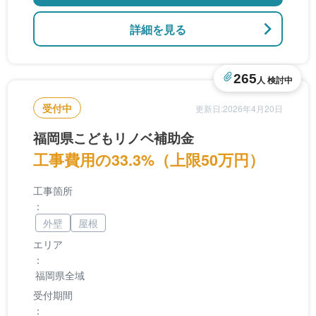
詳細を見る
265
人 検討中
受付中
更新日:2026年4月20日
福岡県こどもリノベ補助金
工事費用の33.3%（上限50万円）
工事箇所
：
外壁
屋根
エリア
：
福岡県全域
受付期間
：