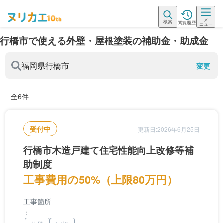
メ
検索
閲覧履歴
ニュー
行橋市で使える外壁・屋根塗装の補助金・助成金
福岡県
行橋市
変更
全6件
受付中
更新日:2026年6月25日
行橋市木造戸建て住宅性能向上改修等補
助制度
工事費用の50%（上限80万円）
工事箇所
：