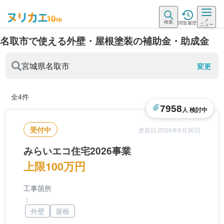
メ
検索
閲覧履歴
ニュー
名取市で使える外壁・屋根塗装の補助金・助成金
宮城県
名取市
変更
全4件
7958
人 検討中
受付中
更新日:2026年6月30日
みらいエコ住宅2026事業
上限100万円
工事箇所
：
外壁
屋根