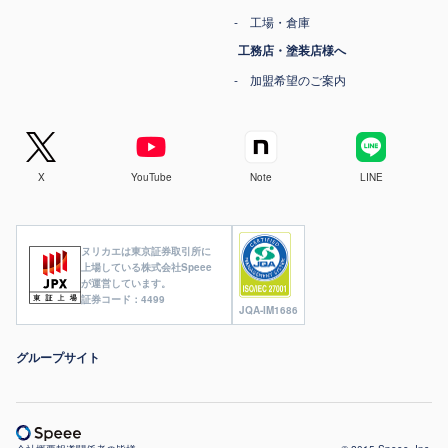
工場・倉庫
工務店・塗装店様へ
加盟希望のご案内
X
YouTube
Note
LINE
ヌリカエは東京証券取引所に
上場している株式会社Speee
が運営しています。
証券コード：4499
JQA-IM1686
グループサイト