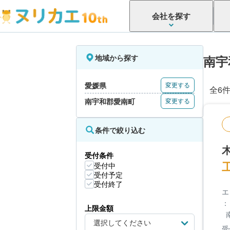
会社を探す
地域から探す
南宇
愛媛県
変更する
全6
南宇和郡愛南町
変更する
条件で絞り込む
受付条件
受付中
受付予定
受付終了
エ
：
上限金額
受