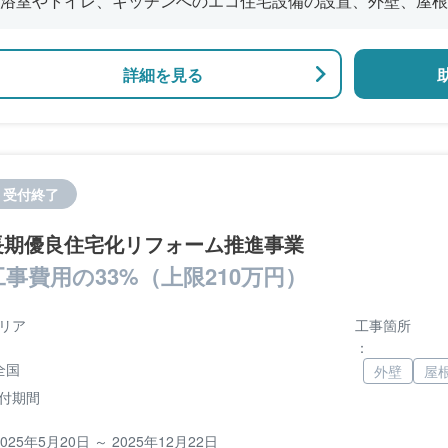
浴室やトイレ、キッチンへのエコ住宅設備の設置、外壁、屋根
修、窓やドアなどの開口部の断熱改修工事、段差の解消などの
詳細を見る
受付終了
長期優良住宅化リフォーム推進事業
工事費用の33%（上限210万円）
リア
工事箇所
：
全国
外壁
屋
付期間
2025年5月20日 ～ 2025年12月22日