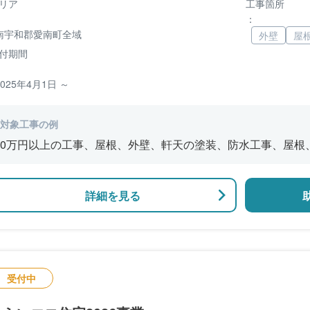
リア
工事箇所
：
南宇和郡愛南町全域
外壁
屋
付期間
2025年4月1日 ～
対象工事の例
0万円以上の工事、屋根、外壁、軒天の塗装、防水工事、屋根
断熱化工事、フローリング、クロスの張替え工事、ドア、襖、
詳細を見る
受付中