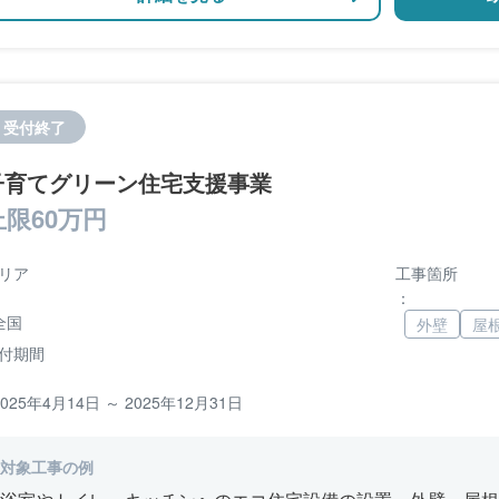
受付終了
子育てグリーン住宅支援事業
上限60万円
リア
工事箇所
：
全国
外壁
屋
付期間
2025年4月14日 ～ 2025年12月31日
対象工事の例