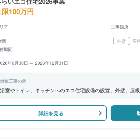
みらいエコ住宅2026事業
上限100万円
リア
工事箇所
：
全国
外壁
屋
付期間
2026年6月30日 ～ 2026年12月31日
対象工事の例
浴室やトイレ、キッチンへのエコ住宅設備の設置、外壁、屋根
修、窓やドアなどの開口部の断熱改修工事、段差の解消などの
詳細を見る