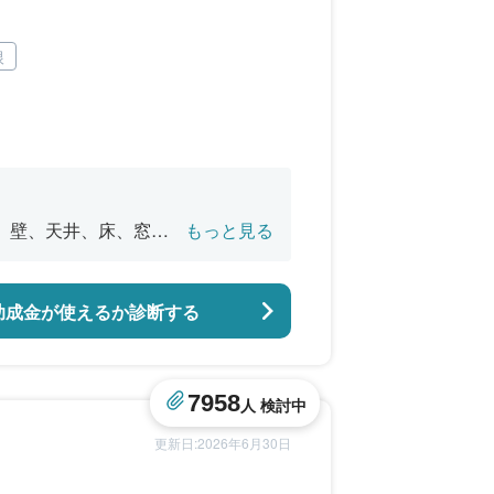
根
、壁、天井、床、窓の
もっと見る
障子等の建具工事
助成金が使えるか診断する
7958
人 検討中
更新日:2026年6月30日