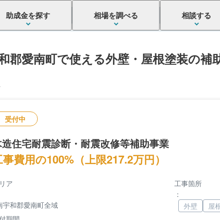
助成金を探す
相場を調べる
相談する
和郡愛南町で使える外壁・屋根塗装の補
件
受付中
木造住宅耐震診断・耐震改修等補助事業
工事費用の100%（上限217.2万円）
リア
工事箇所
：
南宇和郡愛南町全域
外壁
屋
付期間