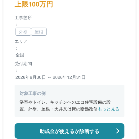
上限100万円
工事箇所
：
外壁
屋根
エリア
：
全国
受付期間
：
2026年6月30日 ～ 2026年12月31日
対象工事の例
浴室やトイレ、キッチンへのエコ住宅設備の設
置、外壁、屋根・天井又は床の断熱改修、窓やド
もっと見る
アなどの開口部の断熱改修工事、段差の解消など
のバリアフリー改修
助成金が使えるか診断する