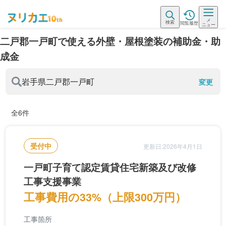
メ
検索
閲覧履歴
ニュー
二戸郡一戸町で使える外壁・屋根塗装の補助金・助
成金
岩手県
二戸郡一戸町
変更
全6件
受付中
更新日:2026年4月1日
一戸町子育て認定賃貸住宅新築及び改修
工事支援事業
工事費用の33%（上限300万円）
工事箇所