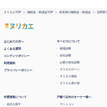
ヌリカエTOP
補助金・助成金TOP
奈良県の補助金・助成金
吉野郡
サービスについて
はじめての方へ
相場診断
よくある質問
会社診断
コンテンツポリシー
お家の劣化診断
利用規約
ヌリカエローン
プライバシーポリシー
ヌリカエ相談
ヌリカエ虎の巻
外壁塗装について
戸建て以外のオーナー様へ
会社を探す
マンション