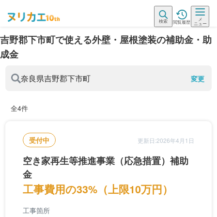
メ
検索
閲覧履歴
ニュー
吉野郡下市町で使える外壁・屋根塗装の補助金・助
成金
奈良県
吉野郡下市町
変更
全4件
受付中
更新日:2026年4月1日
空き家再生等推進事業（応急措置）補助
金
工事費用の33%（上限10万円）
工事箇所