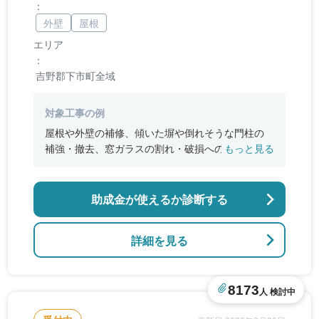
：
外壁
屋根
エリア
：
吉野郡下市町全域
対象工事の例
屋根や外壁の補修、傾いた塀や倒れそうな門柱の
補強・撤去、窓ガラスの割れ・破損への対応、建
もっと見る
物の一部倒壊を防ぐための仮設足場・支柱の設置
助成金が使えるか診断する
詳細を見る
8173
人 検討中