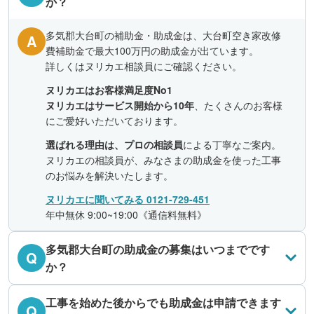
か？
多気郡大台町の補助金・助成金は、大台町空き家改修
A
費補助金で最大100万円の助成金が出ています。
詳しくはヌリカエ相談員にご確認ください。
ヌリカエはお客様満足度No1
ヌリカエはサービス開始から10年
、たくさんのお客様
にご愛好いただいております。
選ばれる理由は、プロの相談員
による丁寧なご案内。
ヌリカエの相談員が、みなさまの助成金を使った工事
のお悩みを解決いたします。
ヌリカエに聞いてみる 0121-729-451
年中無休 9:00~19:00《通信料無料》
多気郡大台町の助成金の募集はいつまでです
Q
か？
工事を始めた後からでも助成金は申請できます
Q