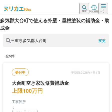
メ
検索
閲覧履歴
ニュー
多気郡大台町で使える外壁・屋根塗装の補助金・助
成金
三重県
多気郡大台町
変更
全5件
受付中
更新日:2026年4月1日
大台町空き家改修費補助金
上限100万円
工事箇所
：