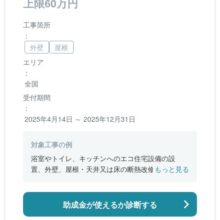
上限60万円
工事箇所
：
外壁
屋根
エリア
：
全国
受付期間
：
2025年4月14日 ～ 2025年12月31日
対象工事の例
浴室やトイレ、キッチンへのエコ住宅設備の設
置、外壁、屋根・天井又は床の断熱改修、窓やド
もっと見る
アなどの開口部の断熱改修工事、段差の解消など
のバリアフリー改修
助成金が使えるか診断する