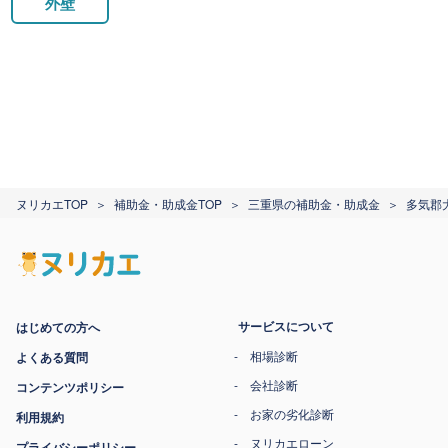
外壁
ヌリカエTOP
補助金・助成金TOP
三重県の補助金・助成金
多気郡
サービスについて
はじめての方へ
相場診断
よくある質問
会社診断
コンテンツポリシー
お家の劣化診断
利用規約
ヌリカエローン
プライバシーポリシー