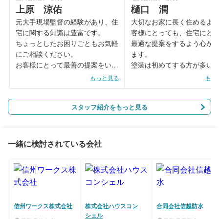
上原 涼佑
樋口 潤
元大手現場監督の経験があり、住
大切なお家に長く住めるよ
宅に関する知識は豊富です。
客様にとっても、住宅にと
ちょっとしたお困りごともお気軽
最適な提案をするよう心が
にご相談ください。
ます。
お客様にとって最善の提案をいた
塗装は初めてする方が多い
します！
ので、心配事・不安が無い
もっと見る
もっ
しっかり説明し納得して頂
で行って頂きたいと思って
スタッフ紹介をもっと見る
一緒に検討されている会社
信州ワークス株式会社
株式会社ハウスコン
合同会社信越防水
シェル