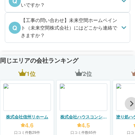
Q
いですか？
【工事の問い合わせ】未来空間ホームペイン
Q
ト（未来空間株式会社）にはどこから連絡で
きますか？
同じエリアの会社ランキング
1位
2位
株式会社信州リホーム
株式会社ハウスコンシェ
塗り処ハ
ル
店（
4.6
4.5
口コミ件数29件
口コミ件数65件
口コ