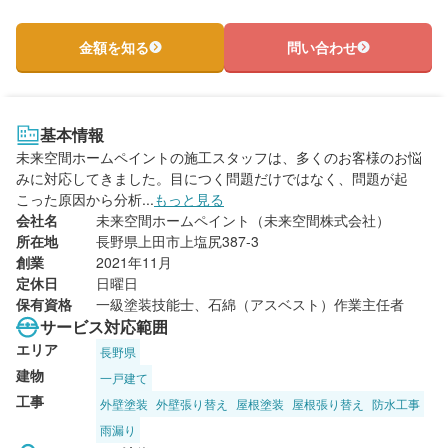
金額を知る
問い合わせ
基本情報
未来空間ホームペイントの施工スタッフは、多くのお客様のお悩
みに対応してきました。目につく問題だけではなく、問題が起
こった原因から分析...
もっと見る
会社名
未来空間ホームペイント（未来空間株式会社）
所在地
長野県上田市上塩尻387-3
創業
2021年11月
定休日
日曜日
保有資格
一級塗装技能士、石綿（アスベスト）作業主任者
サービス対応範囲
エリア
長野県
建物
一戸建て
工事
外壁塗装
外壁張り替え
屋根塗装
屋根張り替え
防水工事
雨漏り