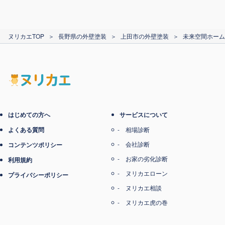
カード支払い
ヌリカエTOP
＞
長野県の外壁塗装
＞
上田市の外壁塗装
＞
未来空間ホーム
電子マネー支払い
はじめての方へ
サービスについて
よくある質問
相場診断
会社診断
コンテンツポリシー
お家の劣化診断
利用規約
ヌリカエローン
プライバシーポリシー
ヌリカエ相談
ヌリカエ虎の巻