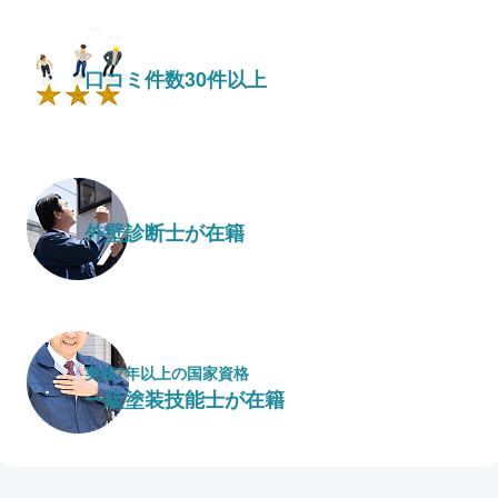
口コミ件数30件以上
外壁診断士が在籍
実績7年以上の国家資格
一級塗装技能士が在籍
保証・保険
こだわり・特徴