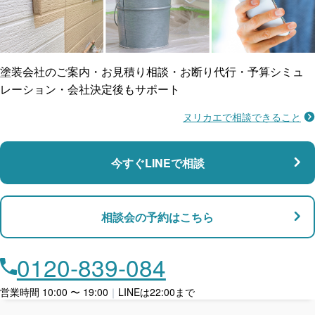
ご近所トラブルに
防水工事
賠償保険
塗装会社のご案内・お見積り相談・お断り代行・予算シミュ
レーション・会社決定後もサポート
ヌリカエで相談できること
施工不良に​備える
マンション・アパート対応
瑕疵保険
今すぐLINEで相談
支払い対応
相談会の予約はこちら
店舗・事務所対応
月々​分割で​お支払い
0120-839-084
ローン利用
営業時間 10:00 〜 19:00
｜
LINEは22:00まで