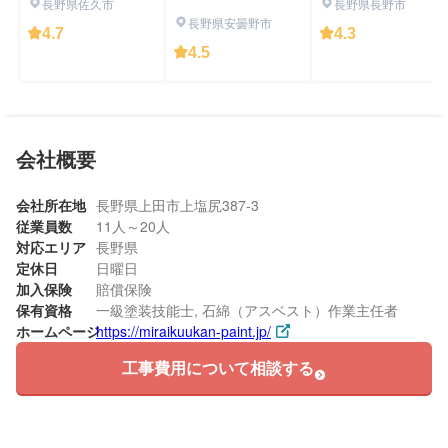
長野県佐久市
長野県長野市
長野県安曇野市
4.7
4.3
4.5
会社概要
会社所在地
長野県上田市上塩尻387-3
従業員数
11人～20人
対応エリア
長野県
定休日
日曜日
加入保険
賠償保険
保有資格
一級塗装技能士, 石綿（アスベスト）作業主任者
ホームページ
https://miraikuukan-paint.jp/
工事費用について相談する