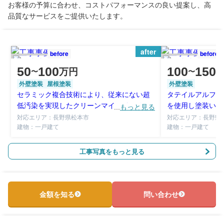
お客様の予算に合わせ、コストパフォーマンスの良い提案し、高
品質なサービスをご提供いたします。
after
before
before
50
100
100
150
万円
〜
〜
外壁塗装
屋根塗装
外壁塗装
セラミック複合技術により、従来にない超
タテイルアルファ
低汚染を実現したクリーンマイルドシリコ
を使用し塗装いた
...
もっと見る
ン弾性を使用して塗装いたしました。 弱溶
染性、防カビ・防
対応エリア：長野県松本市
対応エリア：長野県
剤タイプのため臭気も少なく、強溶剤のよ
建物：一戸建て
にくい性質があり
建物：一戸建て
うに下地を選ばず幅広い下地適応力があり
す。
ます。
工事写真をもっと見る
金額を知る
問い合わせ