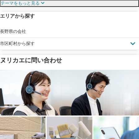
テーマをもっと見る
エリアから探す
見えにくい屋根も安心
完成保証
ドローン診断
長野県の会社
市区町村から探す
ヌリカエに問い合わせ
塗料の​品質を​保証
省エネ効果
メーカー保証
断熱・遮熱塗料対応
工事保険
雨漏り修繕