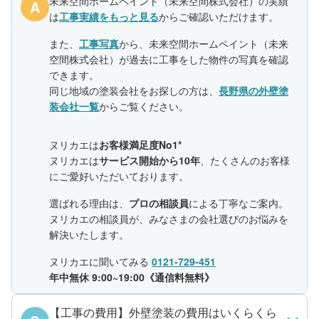
未来空間ホームペイント（未来空間株式会社）の実績
A
は
工事実績をもっと見る
からご確認いただけます。
また、
工事写真
から、未来空間ホームペイント（未来
空間株式会社）が過去に工事をした物件の写真を確認
できます。
同じ地域の塗装会社をお探しの方は、
長野県の外壁塗
装会社一覧
からご覧ください。
ヌリカエは
お客様満足度No1*
ヌリカエは
サービス開始から10年
、たくさんのお客様
にご愛好いただいております。
選ばれる理由は、
プロの相談員
による丁寧なご案内。
ヌリカエの相談員が、みなさまの会社選びのお悩みを
解決いたします。
ヌリカエに聞いてみる
0121-729-451
年中無休 9:00~19:00《通信料無料》
【工事の費用】外壁塗装の費用はいくらくら