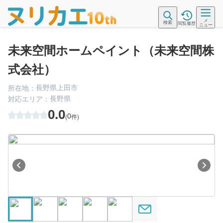
メ
検索
閲覧履歴
ニュー
未来空間ホームペイント（未来空間株
式会社）
長野県上田市
所在地：
長野県
対応エリア：
0.0
(
0
件)