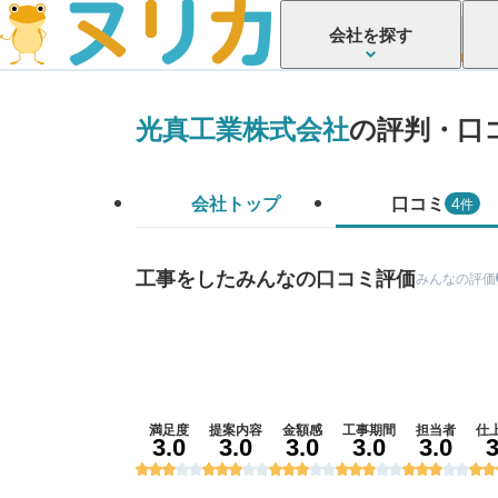
会社を探す
光真工業株式会社
の評判・口
会社トップ
口コミ
件
4
工事をしたみんなの口コミ評価
みんなの評価
満足度
提案内容
金額感
工事期間
担当者
仕
3.0
3.0
3.0
3.0
3.0
3