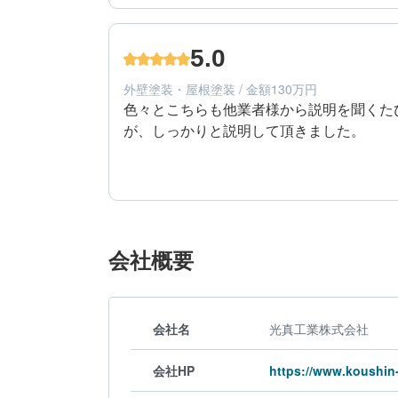
60代/男性/一戸建て
エリア：岐阜県各務原市
5.0
築年数：21年
外壁塗装・屋根塗装 / 金額130万円
色々とこちらも他業者様から説明を聞くた
が、しっかりと説明して頂きました。
5
提案内容
50代/男性/一戸建て
エリア：岐阜県羽島市
会社概要
築年数：12年
会社名
光真工業株式会社
会社HP
https://www.koushin