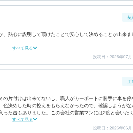
契
が、熱心に説明して頂けたことで安心して決めることが出来ま
すべて見る
投稿日：2026年07月
5
5
金額感
担当者
工
ミの片付けは出来てないし、職人がカーポートに勝手に車を停
。色決めした時の控えをもらえなかったので、確認しようがな
入った缶もありました。この会社の営業マンには2度と会いた
すべて見る
投稿日：2026年06月
3
1
仕上がり
満足度