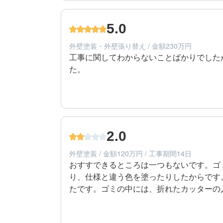
40代/男性/一戸建て
エリア：愛知県一宮市
5.0
築年数：25年
外壁塗装・外壁張り替え / 金額230万円
工事に関してわからないことばかりでした
た。
5
提案内容
40代/男性/一戸建て
エリア：愛知県一宮市
2.0
築年数：25年
外壁塗装 / 金額120万円 / 工事期間14日
おすすできるところは一つもないです。ゴ
り、仕様と違う色を塗ったりしたからです
たです。ゴミの中には、折れたカッターの
いほどです。
2
工事期間