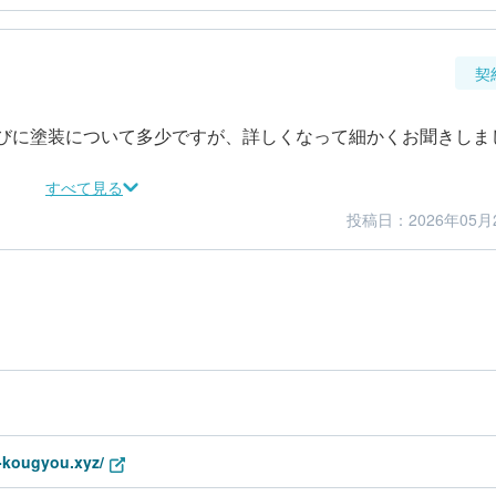
契
びに塗装について多少ですが、詳しくなって細かくお聞きしま
すべて見る
投稿日：2026年05月
5
5
金額感
担当者
-kougyou.xyz/