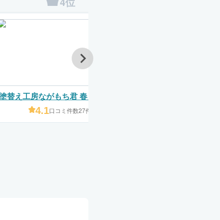
4位
5位
塗替え工房ながもち君 春日井店/名
株式会社冨田
古屋店（株式会社サイツ建匠）
4.1
4.2
口コミ件数27件
口コミ件数