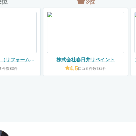
2位
3位
ま（リフォームス
株式会社春日井リペイント
ニシヤマ）
4.5
ミ件数83件
口コミ件数182件