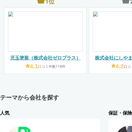
1位
児玉塗装（株式会社ゼロプラス）
株式会社にしや
タジオ 
4.1
4.2
口コミ件数119件
口コ
テーマから会社を探す
人気
保証・保険