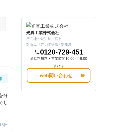
光真工業株式会社
所在地：
愛知県一宮市
対応エリア：
岐阜県 / 愛知県
0120-729-451
通話料無料・営業時間10:00～19:00
または
web問い合わせ
事
を分
でし
13日