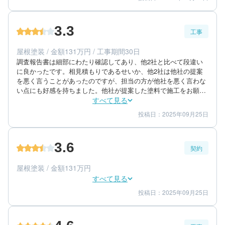
5
4
提案内容
金額感
5
担当者
3.3
工事
50代/男性/一戸建て
エリア：神奈川県南足柄市
屋根塗装 / 金額131万円 / 工事期間30日
築年数：21年
調査報告書は細部にわたり確認してあり、他2社と比べて段違い
に良かったです。相見積もりであるせいか、他2社は他社の提案
を悪く言うことがあったのですが、担当の方が他社を悪く言わな
い点にも好感を持ちました。他社が提案した塗料で施工をお願い
したのですが対応していただき、丁寧な説明で信頼できる方だと
すべて見る
思いました。

投稿日：2025年09月25日
4
3
工事期間
仕上がり
軒天、雨樋の塗装、サービスでしていただいた工事など、とても
3
満足度
満足のいく仕上がりだったのですが、肝心の外壁塗装が残念でし
た。足場を解体すると塗りむらが目立ち、人目につく二面を塗り
3.6
なおしてもらいました。塗りなおしで幾分かマシにはなりました
契約
50代/女性/一戸建て
が、思っていたような仕上がりではなく残念でした。

エリア：神奈川県足柄下郡真鶴町
塗りなおしには嫌な顔せず対応してもらえたので良かったです。
屋根塗装 / 金額131万円
築年数：14年
すべて見る
投稿日：2025年09月25日
3
4
提案内容
金額感
4
担当者