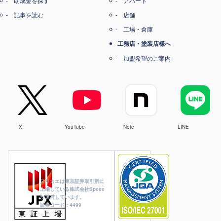
助成金を探す
アパート
記事を読む
店舗
工場・倉庫
工務店・塗装店様へ
加盟希望のご案内
X
YouTube
Note
LINE
ヌリカエは東京証券取引所に
上場している株式会社Speee
が運営しています。
証券コード：4499