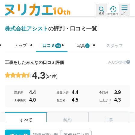
メ
検索
閲覧履歴
ニュー
株式会社アシスト
の評判・口コミ一覧
トップ
口コミ
写真
スタッフ
24
3
工事をしたみんなの口コミ評価
みんなの評価
4.3
(
24件
)
4.4
4.4
3.9
満足度
提案内容
金額感
4.0
4.5
4.3
工事期間
担当者
仕上がり
契約
工事
すべて