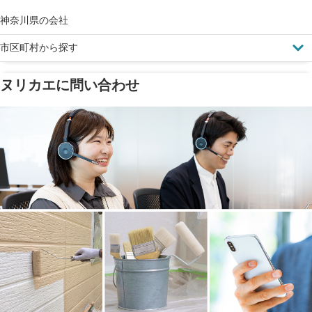
完成保証
ドローン診断
神奈川県の会社
市区町村から探す
ヌリカエに問い合わせ
塗料の​品質を​保証
省エネ効果
メーカー保証
断熱・遮熱塗料対応
工事保険
雨漏り修繕
ご近所トラブルに
防水工事
賠償保険