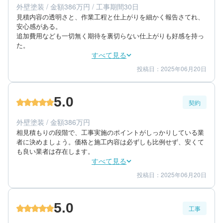
外壁塗装 / 金額386万円 / 工事期間30日
築年数：24年
見積内容の透明さと、作業工程と仕上がりを細かく報告さてれ、
安心感がある。

追加費用なども一切無く期待を裏切らない仕上がりも好感を持っ
た。
すべて見る
投稿日：2025年06月20日
5
5
工事期間
仕上がり
5
満足度
5.0
契約
60代/男性/一棟アパート
エリア：神奈川県足柄上郡大井町
外壁塗装 / 金額386万円
築年数：23年
相見積もりの段階で、工事実施のポイントがしっかりしている業
者に決めましょう。価格と施工内容は必ずしも比例せず、安くて
も良い業者は存在します。
すべて見る
投稿日：2025年06月20日
5
5
提案内容
金額感
5
担当者
5.0
工事
60代/男性/一棟アパート
エリア：神奈川県足柄上郡大井町