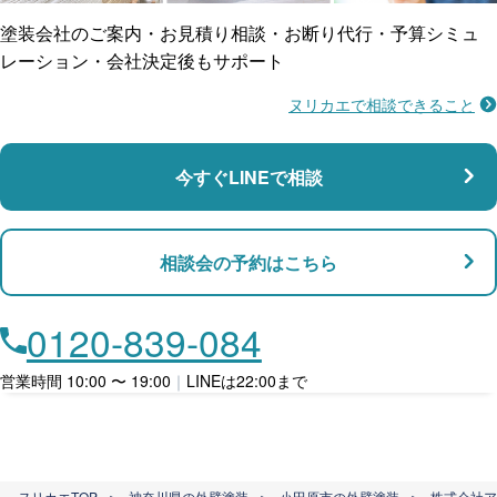
塗装会社のご案内・お見積り相談・お断り代行・予算シミュ
レーション・会社決定後もサポート
ヌリカエで相談できること
施工不良に​備える
マンション・アパート対応
瑕疵保険
今すぐLINEで相談
支払い対応
相談会の予約はこちら
店舗・事務所対応
月々​分割で​お支払い
0120-839-084
ローン利用
営業時間 10:00 〜 19:00
｜
LINEは22:00まで
カード支払い
ヌリカエTOP
＞
神奈川県の外壁塗装
＞
小田原市の外壁塗装
＞
株式会社ア