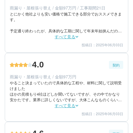
会えた時に説明聞いたりしてました
エリア：静岡県熱海市
雨漏り・屋根張り替え / 金額97万円 / 工事期間21日
築年数：17年
とにかく他社よりも安い価格で施工できる部分でおススメできま
す。

予定通り終わったが、具体的な工期に関して年末年始挟んだのも
あったが、工事完了日がふわっとした形でしか教えてもらえな
すべて見る
かったです。

投稿日：2025年06月03日
3
3
工事期間
仕上がり
例えば既存のものを撤去するのがどれくらいになるかなど、仮で
4
満足度
もいいので工程表もらえなかったのが残念でした。

ムラがあったとかはないです。営業担当の方と実際の工事する方
4.0
が連携取れてなかったのか、雨どいやりますと言われていたが、
契約
40代/男性/一戸建て
施工されてなかったのでやり直ししてもらいました。
エリア：神奈川県足柄下郡真鶴町
雨漏り・屋根張り替え / 金額97万円
築年数：48年
やること決まっていたので具体的な工程や、材料に関して説明受
けました

ほかの見積もり4社ほどしか聞いてないですが、その中でかなり
安かたです。業界に詳しくないですが、大体こんなものくらいか
なと妥当に思える金額でした。

すべて見る
親身になっていただきました。対応スピードは問題なかったで
投稿日：2025年06月03日
4
4
提案内容
金額感
す。
4
担当者