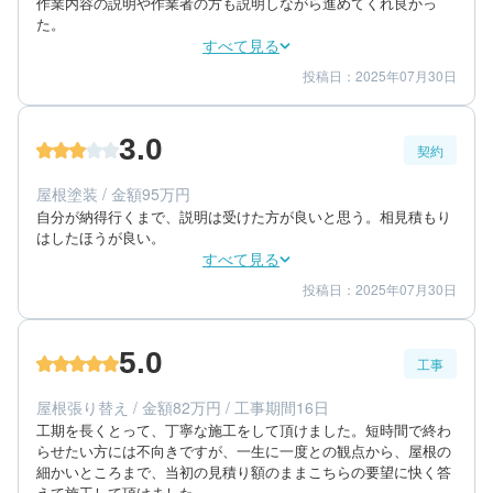
作業内容の説明や作業者の方も説明しながら進めてくれ良かっ
た。
すべて見る
投稿日：2025年07月30日
3
3
工事期間
仕上がり
3
満足度
3.0
契約
60代/女性/一戸建て
エリア：神奈川県足柄上郡大井町
屋根塗装 / 金額95万円
築年数：20年
自分が納得行くまで、説明は受けた方が良いと思う。相見積もり
はしたほうが良い。
すべて見る
投稿日：2025年07月30日
3
3
提案内容
金額感
3
担当者
5.0
工事
60代/女性/一戸建て
エリア：神奈川県足柄上郡大井町
屋根張り替え / 金額82万円 / 工事期間16日
築年数：20年
工期を長くとって、丁寧な施工をして頂けました。短時間で終わ
らせたい方には不向きですが、一生に一度との観点から、屋根の
細かいところまで、当初の見積り額のままこちらの要望に快く答
えて施工して頂けました。
