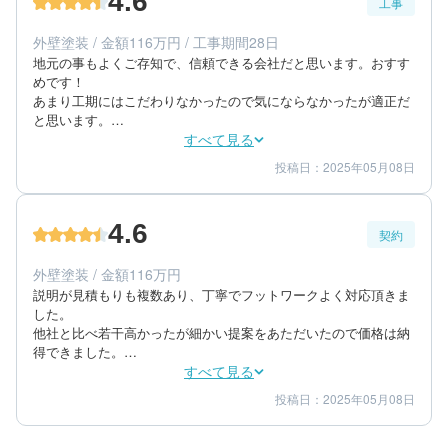
4.6
工事
40代/男性/一戸建て
エリア：神奈川県足柄下郡真鶴町
外壁塗装 / 金額116万円 / 工事期間28日
築年数：48年
地元の事もよくご存知で、信頼できる会社だと思います。おすす
めです！

あまり工期にはこだわりなかったので気にならなかったが適正だ
と思います。

とてもきれいで納得。網戸縁に少し塗料付いてて残念でしたが、
すべて見る
許容範囲でした。
投稿日：2025年05月08日
5
4
工事期間
仕上がり
5
満足度
4.6
契約
50代/男性/一戸建て
エリア：神奈川県小田原市
外壁塗装 / 金額116万円
築年数：18年
説明が見積もりも複数あり、丁寧でフットワークよく対応頂きま
した。

他社と比べ若干高かったが細かい提案をあただいたので価格は納
得できました。

人当たりも良く丁寧で迅速な対応で、信頼できる方でした。イケ
すべて見る
メンでした。
投稿日：2025年05月08日
5
4
提案内容
金額感
5
担当者