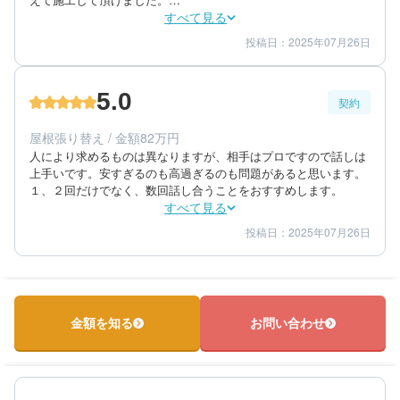
大満足です。
すべて見る
投稿日：2025年07月26日
5
5
工事期間
仕上がり
5
満足度
5.0
契約
50代/男性/一戸建て
エリア：神奈川県小田原市
屋根張り替え / 金額82万円
築年数：30年
人により求めるものは異なりますが、相手はプロですので話しは
上手いです。安すぎるのも高過ぎるのも問題があると思います。
１、２回だけでなく、数回話し合うことをおすすめします。
すべて見る
投稿日：2025年07月26日
5
5
提案内容
金額感
5
担当者
50代/男性/一戸建て
エリア：神奈川県小田原市
金額を知る
お問い合わせ
築年数：30年