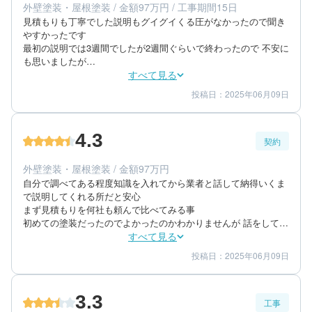
外壁塗装・屋根塗装 / 金額97万円 / 工事期間15日
築年数：23年
見積もりも丁寧でした説明もグイグイくる圧がなかったので聞き
やすかったです

最初の説明では3週間でしたが2週間ぐらいで終わったので 不安に
も思いましたが

天候がよかったので 乾きも早くとの説明がありました

すべて見る
塗りむらがあるのを終わってから気づきましたがその後業者方が
投稿日：2025年06月09日
5
5
工事期間
仕上がり
来た時にすぐ分かったみたいでこちらから言う前に言われ

5
満足度
すぐに対応してもらいました
4.3
契約
50代/女性/一戸建て
エリア：静岡県熱海市
外壁塗装・屋根塗装 / 金額97万円
築年数：17年
自分で調べてある程度知識を入れてから業者と話して納得いくま
で説明してくれる所だと安心

まず見積もりを何社も頼んで比べてみる事

初めての塗装だったのでよかったのかわかりませんが 話をして
合ったもので決まりました

すべて見る
金額も塗装が初めてなので業者によって違うので迷いましたが

投稿日：2025年06月09日
4
4
提案内容
金額感
決めた業者の方の提案で納得して決めました

5
担当者
仕事でほぼ居なかったのですが

ホワイトボードにやった事次やる事が書いてありそれで確認して
3.3
ました

工事
50代/女性/一戸建て