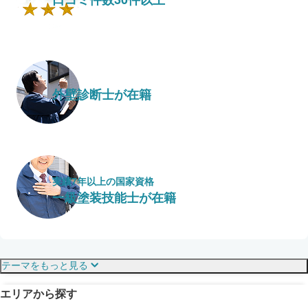
外壁診断士が在籍
実績7年以上の国家資格
一級塗装技能士が在籍
保証・保険
こだわり・特徴
テーマをもっと見る
エリアから探す
見えにくい屋根も安心