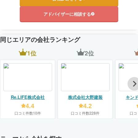
アドバイザーに相談する
同じエリアの会社ランキング
1位
2位
Re.LIFE株式会社
株式会社大野建装
キン
【KIN
4.4
4.2
口コミ件数10件
口コミ件数228件
口コ