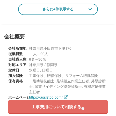
50代/男性/一戸建て
さらに4件表示する
エリア：神奈川県小田原市
築年数：18年
会社概要
会社所在地
神奈川県小田原市下堀170
従業員数
11人～20人
自社職人数
6名～30名
対応エリア
神奈川県 / 静岡県
定休日
水曜日, 日曜日
加入保険
工事保険、賠償保険、リフォーム瑕疵保険
保有資格
一級塗装技能士, 足場組立作業主任者, 外壁診断
士, 窯業サイディング塗替診断士, 有機溶剤作業
主任者
ホームページ
https://assist50.com/
工事費用について相談する