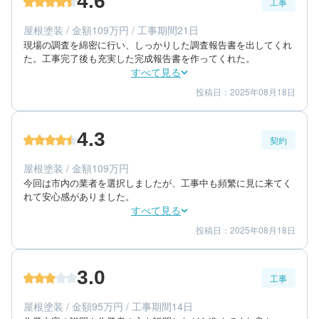
4.6
工事
50代/女性/一戸建て
エリア：神奈川県足柄下郡真鶴町
屋根塗装 / 金額109万円 / 工事期間21日
築年数：14年
現場の調査を綿密に行い、しっかりした調査報告書を出してくれ
た。工事完了後も充実した完成報告書を作ってくれた。
すべて見る
投稿日：2025年08月18日
4
5
工事期間
仕上がり
5
満足度
4.3
契約
60代/男性/一戸建て
エリア：神奈川県小田原市
屋根塗装 / 金額109万円
築年数：25年
今回は市内の業者を選択しましたが、工事中も頻繁に見に来てく
れて安心感がありました。
すべて見る
投稿日：2025年08月18日
5
4
提案内容
金額感
4
担当者
3.0
工事
60代/男性/一戸建て
エリア：神奈川県小田原市
屋根塗装 / 金額95万円 / 工事期間14日
築年数：25年