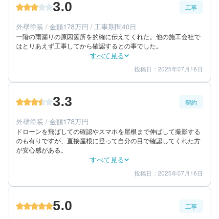
3.0
工事
外壁塗装 / 金額178万円 / 工事期間40日
一階の雨漏りの原因箇所を的確に伝えてくれた。他の施工会社で
はとりあえず工事してから確認するとの事でした。
すべて見る
投稿日：2025年07月16日
2
4
工事期間
仕上がり
3
満足度
3.3
契約
60代/男性/一戸建て
エリア：神奈川県足柄下郡箱根町
外壁塗装 / 金額178万円
築年数：24年
ドローンを飛ばしての確認やスマホを屋根まで伸ばして撮影する
のも有りですが、直接屋根に登って自分の目で確認してくれた方
が安心感がある。
すべて見る
投稿日：2025年07月16日
4
2
提案内容
金額感
4
担当者
5.0
工事
60代/男性/一戸建て
エリア：神奈川県足柄下郡箱根町