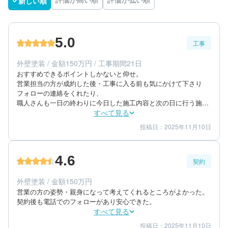
新しい順
評価が高い順
評価が低い順
5.0
工事
外壁塗装 / 金額150万円 / 工事期間21日
おすすめできるポイントしかないと仰せ。

営業担当の方が成約した後・工事に入る前も気にかけて下さり
フォローの連絡をくれたり、

職人さんも一日の終わりに今日した施工内容と次の日に行う施工
内容を報告してくださったので、安心して任せられた。
すべて見る
投稿日：2025年11月10日
5
5
工事期間
仕上がり
5
満足度
4.6
契約
50代/男性/一戸建て
エリア：神奈川県南足柄市
外壁塗装 / 金額150万円
築年数：21年
営業の方の姿勢・親身になって考えてくれるところがよかった。
契約後も電話でのフォローがあり安心できた。
すべて見る
投稿日：2025年11月10日