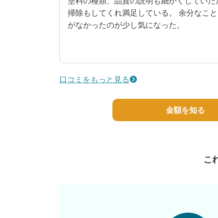
塗料の種類、品質の説明も細かくしていた
掃除もしてくれ満足している。 余分なこ
がなかったのが少し気になった。
4
工事期間
30代/男性/一戸建て
口コミをもっと見る
エリア：鹿児島県鹿児島市
築年数：11年
金額を知る
こ