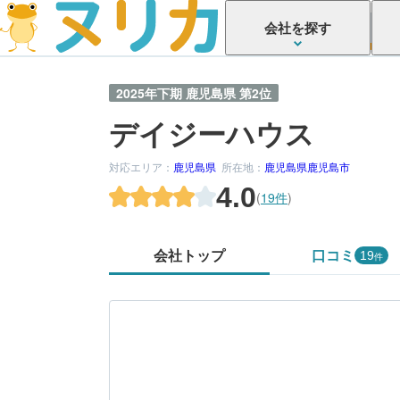
会社を探す
2025年下期 鹿児島県 第2位
デイジーハウス
対応エリア：
鹿児島県
所在地：
鹿児島県鹿児島市
4.0
(
19件
)
会社トップ
口コミ
19
件
かがでしたか？