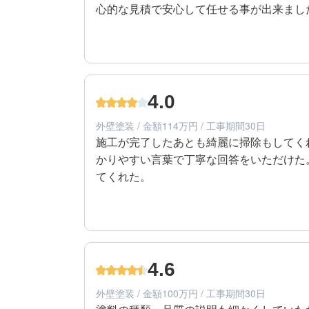
心的な見積で安心して任せる事が出来まし
5
提案内容
60代/男性/一戸建て
エリア：鹿児島県鹿児島市
4.0
築年数：33年
外壁塗装 / 金額114万円 / 工事期間30日
施工が完了したあとも綺麗に掃除もしてく
かりやすい言葉で丁寧な回答をいただけた
てくれた。
4
工事期間
50代/女性/一戸建て
エリア：鹿児島県日置市
4.6
築年数：15年
外壁塗装 / 金額100万円 / 工事期間30日