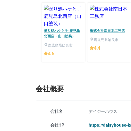
塗り処ハケと手 鹿児島
株式会社南日本工務店
北西店（山口塗装）
鹿児島県姶良市
鹿児島県姶良市
4.4
4.5
会社概要
会社名
デイジーハウス
会社HP
https://daisyhouse-