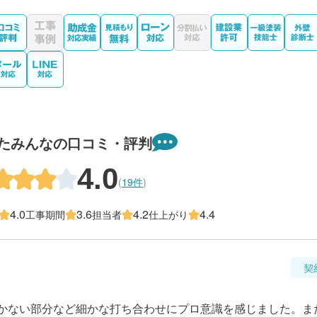
たみんなの口コミ・評判
4.0
(
19件
)
4.0
3.6
4.2
4.4
工事期間
担当者
仕上がり
契
かない部分など細かな打ち合わせにプロ意識を感じました。ま