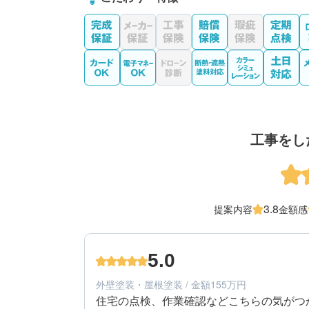
工事をし
3.8
提案内容
金額感
5.0
外壁塗装・屋根塗装 / 金額155万円
住宅の点検、作業確認などこちらの気がつ