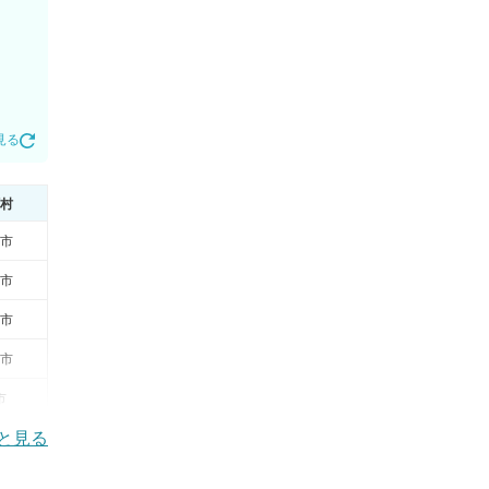
見る
村
市
市
市
市
市
と見る