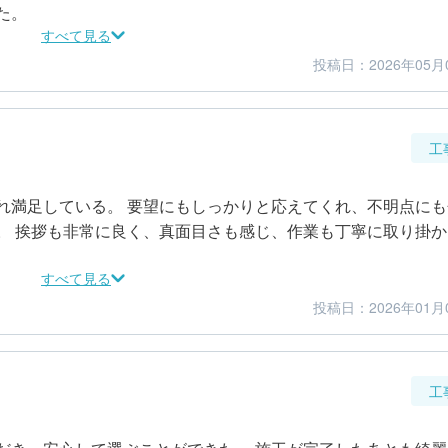
た。
すべて見る
投稿日：2026年05月
5
5
金額感
担当者
工
れ満足している。 要望にもしっかりと応えてくれ、不明点にも
。 挨拶も非常に良く、真面目さも感じ、作業も丁寧に取り掛か
すべて見る
投稿日：2026年01月
4
4
仕上がり
満足度
工