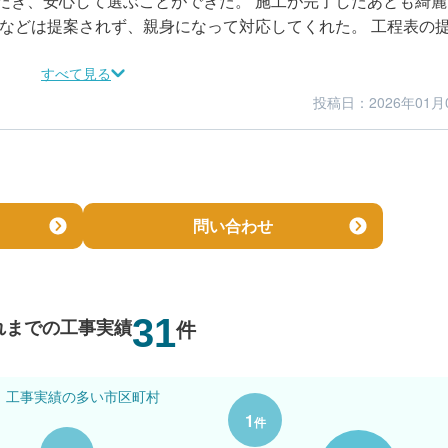
だき、安心して選ぶことができた。 施工が完了したあとも綺麗
となどは提案されず、親身になって対応してくれた。 工程表の
すべて見る
投稿日：2026年01月
5
5
仕上がり
満足度
問い合わせ
31
れまでの工事実績
件
工事実績の多い市区町村
1
件