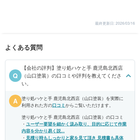
最終更新日: 2026/03/16
よくある質問
【会社の評判】塗り処ハケと手 鹿児島北西店
Q
（山口塗装）の口コミや評判を教えてくださ
い。
塗り処ハケと手 鹿児島北西店（山口塗装）を実際に
A
利用された方の
口コミ
からご覧いただけます。
塗り処ハケと手 鹿児島北西店（山口塗装）の口コミ
・
ユーザー要望を細かく汲み取り、目的に応じて作業
内容を分かり易く説...
・
見積り時もしっかりと家を見て頂き 見積書も具体