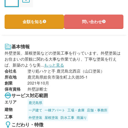
金額を知る
問い合わせ
基本情報
外壁塗装、屋根塗装などの塗装工事を行っています。外壁塗装は
お住まいの景観に関わる大事な作業であり、丁寧な塗装を行え
ば、新築のような美...
もっと見る
会社名
塗り処ハケと手 鹿児島北西店（山口塗装）
所在地
鹿児島県姶良市蒲生町上久徳35-1
創業
2021年10月
保有資格
外壁診断士
サービス対応範囲
エリア
鹿児島県
建物
一戸建て
一棟アパート
工場・倉庫
店舗・事務所
工事
外壁塗装
屋根塗装
防水工事
雨漏り
こだわり・特徴