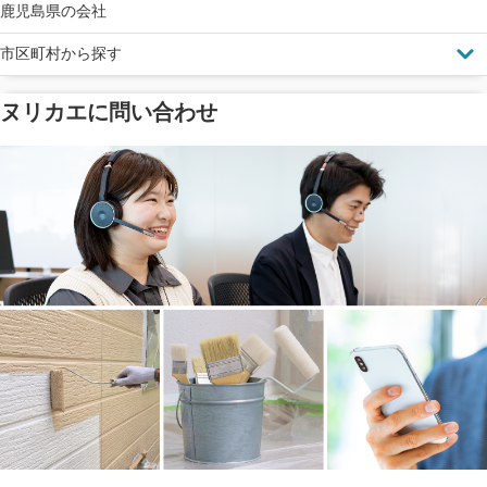
鹿児島県の会社
市区町村から探す
ヌリカエに問い合わせ
塗料の​品質を​保証
省エネ効果
メーカー保証
断熱・遮熱塗料対応
工事保険
雨漏り修繕
ご近所トラブルに
防水工事
賠償保険