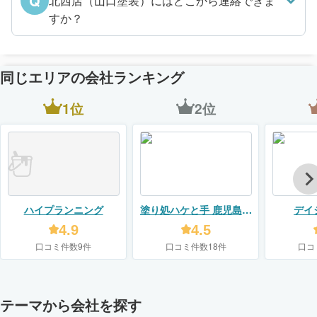
Q
北西店（山口塗装）にはどこから連絡できま
すか？
同じエリアの会社ランキング
1位
2位
ハイプランニング
塗り処ハケと手 鹿児島北
デイ
西店（山口塗装）
4.9
4.5
口コミ件数9件
口コミ件数18件
口コ
テーマから会社を探す