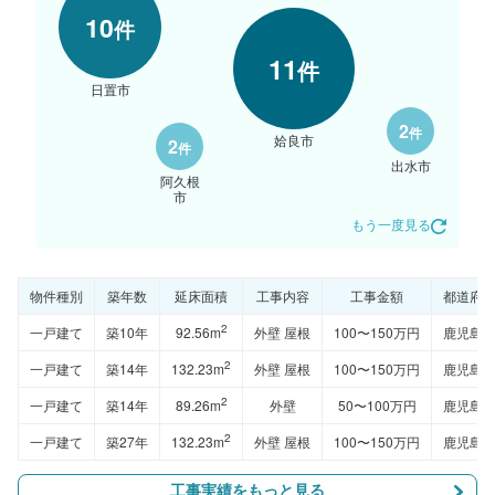
10
件
11
件
日置市
2
件
姶良市
2
件
出水市
阿久根
市
もう一度見る
物件種別
築年数
延床面積
工事内容
工事金額
都道府
2
一戸建て
築10年
92.56m
外壁 屋根
100〜150万円
鹿児島
2
一戸建て
築14年
132.23m
外壁 屋根
100〜150万円
鹿児島
2
一戸建て
築14年
89.26m
外壁
50〜100万円
鹿児島
2
一戸建て
築27年
132.23m
外壁 屋根
100〜150万円
鹿児島
工事実績をもっと見る