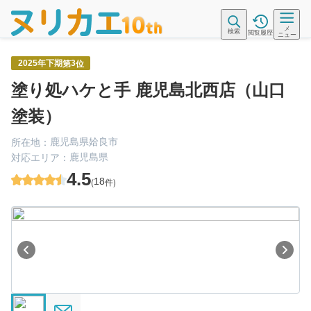
メ
検索
閲覧履歴
ニュー
第
位
2025年下期
3
塗り処ハケと手 鹿児島北西店（山口
塗装）
鹿児島県姶良市
所在地：
鹿児島県
対応エリア：
4.5
(
18
件)