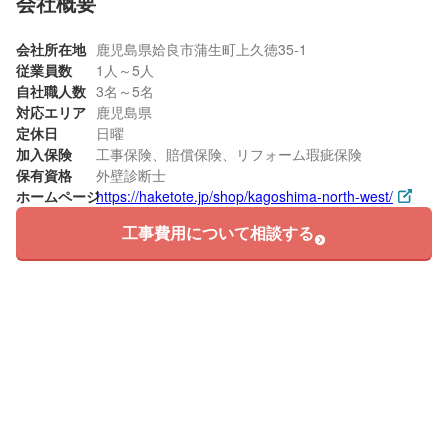
会社概要
会社所在地
鹿児島県姶良市蒲生町上久徳35-1
従業員数
1人～5人
自社職人数
3名～5名
対応エリア
鹿児島県
定休日
日曜
加入保険
工事保険、賠償保険、リフォーム瑕疵保険
保有資格
外壁診断士
ホームページ
https://haketote.jp/shop/kagoshima-north-west/
工事費用について相談する