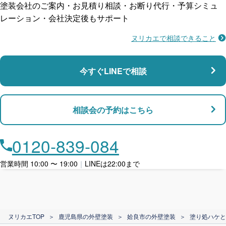
塗装会社のご案内・お見積り相談・お断り代行・予算シミュ
レーション・会社決定後もサポート
ヌリカエで相談できること
施工不良に​備える
マンション・アパート対応
瑕疵保険
今すぐLINEで相談
支払い対応
相談会の予約はこちら
店舗・事務所対応
月々​分割で​お支払い
0120-839-084
ローン利用
営業時間 10:00 〜 19:00
｜
LINEは22:00まで
カード支払い
ヌリカエTOP
＞
鹿児島県の外壁塗装
＞
姶良市の外壁塗装
＞
塗り処ハケと