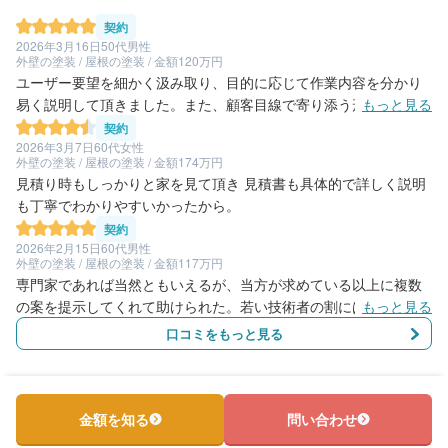
契約
2026年3月16日
50代男性
外壁の塗装 / 屋根の塗装 / 金額120万円
ユーザー要望を細かく汲み取り、目的に応じて作業内容を分かり
易く説明して頂きました。また、顧客目線で寄り添う形の営業ス
もっと見る
タイルにとても良い印象を受付ましたので、作業ご依頼の決め手
契約
とさせて頂きました。
2026年3月7日
60代女性
外壁の塗装 / 屋根の塗装 / 金額174万円
見積り時もしっかりと家を見て頂き 見積書も具体的で詳しく説明
も丁寧でわかりやすいかったから。
契約
2026年2月15日
60代男性
外壁の塗装 / 屋根の塗装 / 金額117万円
専門家であれば当然ともいえるが、当方が求めている以上に複数
の案を提示してくれて助けられた。若い技術者の割には、知見が
もっと見る
豊富で、かつ、善良さが感じられた。 進捗状況については、都
口コミをもっと見る
度、ラインメールにて写真と共に報告していただいた。
金額を知る
問い合わせ