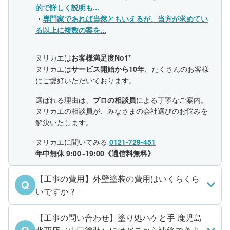
的で詳しく説明も...
・
専門家であれば当然ともいえるが、当方が求めてい
る以上に複数の案を...
ヌリカエは
お客様満足度No1*
ヌリカエは
サービス開始から10年
、たくさんのお客様
にご愛好いただいております。
選ばれる理由は、
プロの相談員
による丁寧なご案内。
ヌリカエの相談員が、みなさまの会社選びのお悩みを
解決いたします。
ヌリカエに聞いてみる
0121-729-451
年中無休 9:00~19:00《通信料無料》
【工事の費用】外壁塗装の費用はいくらくら
Q
いですか？
【工事の問い合わせ】塗り処ハケと手 鹿児島