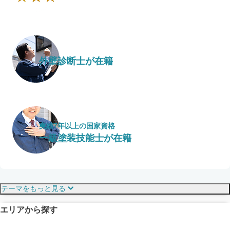
外壁診断士が在籍
実績7年以上の国家資格
一級塗装技能士が在籍
保証・保険
こだわり・特徴
テーマをもっと見る
エリアから探す
見えにくい屋根も安心
完成保証
ドローン診断