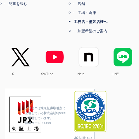
記事を読む
店舗
工場・倉庫
工務店・塗装店様へ
加盟希望のご案内
X
YouTube
Note
LINE
ヌリカエは東京証券取引所に
上場している株式会社Speee
が運営しています。
証券コード：4499
JQA-IM1686