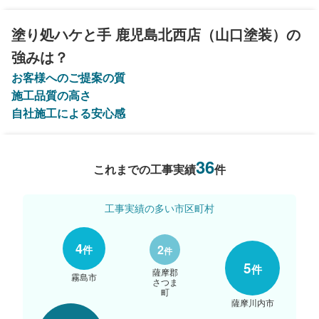
塗り処ハケと手 鹿児島北西店（山口塗装）の
強みは？
お客様へのご提案の質
施工品質の高さ
自社施工による安心感
36
これまでの工事実績
件
工事実績の多い市区町村
4
2
件
件
5
件
薩摩郡
霧島市
さつま
町
薩摩川内市