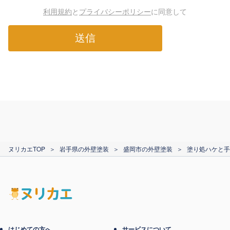
利用規約
と
プライバシーポリシー
に同意して
送信
ヌリカエTOP
＞
岩手県の外壁塗装
＞
盛岡市の外壁塗装
＞
塗り処ハケと手
はじめての方へ
サービスについて