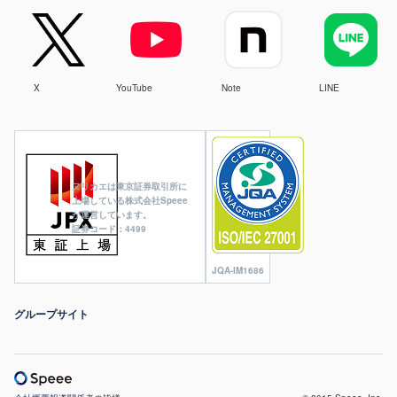
X
YouTube
Note
LINE
ヌリカエは東京証券取引所に
上場している株式会社Speee
が運営しています。
証券コード：4499
JQA-IM1686
グループサイト