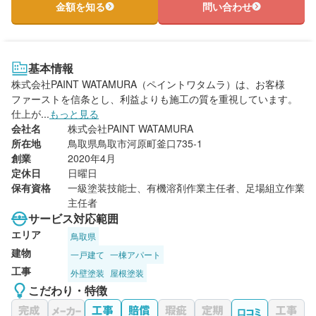
金額を知る
問い合わせ
基本情報
株式会社PAINT WATAMURA（ペイントワタムラ）は、お客様
ファーストを信条とし、利益よりも施工の質を重視しています。
仕上が...
もっと見る
会社名
株式会社PAINT WATAMURA
所在地
鳥取県鳥取市河原町釜口735-1
創業
2020年4月
定休日
日曜日
保有資格
一級塗装技能士、有機溶剤作業主任者、足場組立作業
主任者
サービス対応範囲
エリア
鳥取県
建物
一戸建て
一棟アパート
工事
外壁塗装
屋根塗装
こだわり・特徴