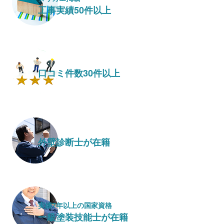
工事実績50件以上
口コミ件数30件以上
外壁診断士が在籍
実績7年以上の国家資格
一級塗装技能士が在籍