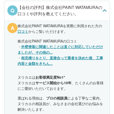
【会社の評判】株式会社PAINT WATAMURAの
Q
口コミや評判を教えてください。
株式会社PAINT WATAMURAを実際に利用された方の
A
口コミ
からご覧いただけます。
株式会社PAINT WATAMURAの口コミ
・
外壁塗装に関連したことは直ぐに対応していただけ
ましたが、その他の...
・
相見積りをとり、直接合って業者を決めた後、工事
内容と金額をきちん...
ヌリカエは
お客様満足度No1*
ヌリカエは
サービス開始から10年
、たくさんのお客様
にご愛好いただいております。
選ばれる理由は、
プロの相談員
による丁寧なご案内。
ヌリカエの相談員が、みなさまの会社選びのお悩みを
解決いたします。