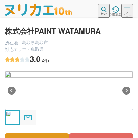
メ
検索
閲覧履歴
ニュー
株式会社PAINT WATAMURA
鳥取県鳥取市
所在地：
鳥取県
対応エリア：
3.0
(
2
件)