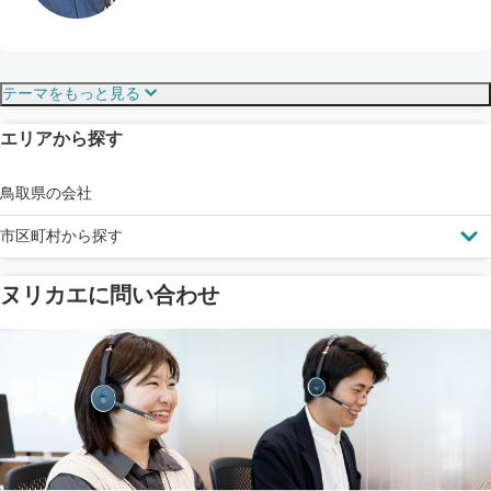
保証・保険
こだわり・特徴
テーマをもっと見る
エリアから探す
見えにくい屋根も安心
完成保証
ドローン診断
鳥取県の会社
市区町村から探す
ヌリカエに問い合わせ
塗料の​品質を​保証
省エネ効果
メーカー保証
断熱・遮熱塗料対応
工事保険
雨漏り修繕