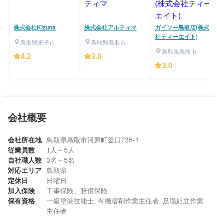
株式会社Kizuna
株式会社アルティマ
ガイソー鳥取店(株式会
社ティーエイト)
鳥取県米子市
鳥取県鳥取市
鳥取県鳥取市
4.2
3.8
3.0
会社概要
会社所在地
鳥取県鳥取市河原町釜口735-1
従業員数
1人～5人
自社職人数
3名～5名
対応エリア
鳥取県
定休日
日曜日
加入保険
工事保険、賠償保険
保有資格
一級塗装技能士, 有機溶剤作業主任者, 足場組立作業
主任者