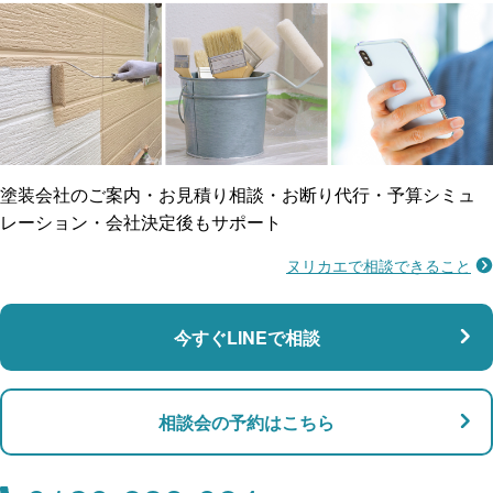
ご近所トラブルに
防水工事
賠償保険
塗装会社のご案内・お見積り相談・お断り代行・予算シミュ
レーション・会社決定後もサポート
ヌリカエで相談できること
施工不良に​備える
マンション・アパート対応
瑕疵保険
今すぐLINEで相談
支払い対応
相談会の予約はこちら
店舗・事務所対応
月々​分割で​お支払い