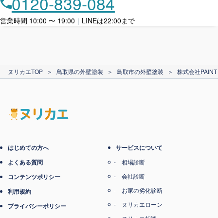
0120-839-084
ローン利用
営業時間 10:00 〜 19:00
｜
LINEは22:00まで
カード支払い
ヌリカエTOP
＞
鳥取県の外壁塗装
＞
鳥取市の外壁塗装
＞
株式会社PAINT
電子マネー支払い
はじめての方へ
サービスについて
よくある質問
相場診断
会社診断
コンテンツポリシー
お家の劣化診断
利用規約
ヌリカエローン
プライバシーポリシー