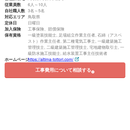
従業員数
6人～10人
自社職人数
3名～5名
対応エリア
鳥取県
定休日
日曜日
加入保険
工事保険、賠償保険
保有資格
一級塗装技能士, 足場組立作業主任者, 石綿（アスベ
スト）作業主任者, 第二種電気工事士, 一級建築施工
管理技士, 二級建築施工管理技士, 宅地建物取引士, 一
級防水施工技能士, 給水装置工事主任技術者
ホームページ
https://altima-tottori.com/
工事費用について相談する