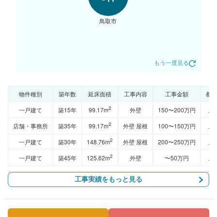
鳥取市
もう一度見る
物件種別
築年数
延床面積
工事内容
工事金額
都
2
一戸建て
築15年
99.17m
外壁
150〜200万円
鳥
2
店舗・事務所
築35年
99.17m
外壁 屋根
100〜150万円
鳥
2
一戸建て
築30年
148.76m
外壁 屋根
200〜250万円
鳥
2
一戸建て
築45年
125.62m
外壁
〜50万円
鳥
工事実績をもっと見る