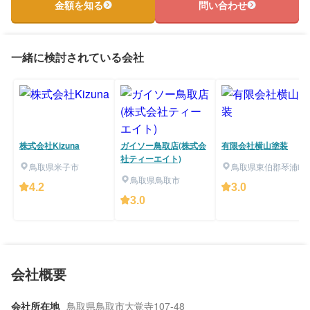
金額を知る
問い合わせ
一緒に検討されている会社
株式会社Kizuna
ガイソー鳥取店(株式会
有限会社横山塗装
社ティーエイト)
鳥取県米子市
鳥取県東伯郡琴浦町
鳥取県鳥取市
4.2
3.0
3.0
会社概要
会社所在地
鳥取県鳥取市大覚寺107-48