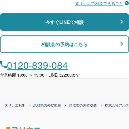
ヌリカエで相談できること
施工不良に​備える
マンション・アパート対応
瑕疵保険
今すぐLINEで相談
支払い対応
相談会の予約はこちら
店舗・事務所対応
月々​分割で​お支払い
0120-839-084
ローン利用
営業時間 10:00 〜 19:00
｜
LINEは22:00まで
カード支払い
ヌリカエTOP
＞
鳥取県の外壁塗装
＞
鳥取市の外壁塗装
＞
株式会社アルテ