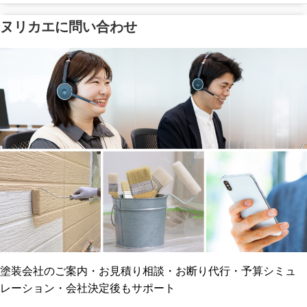
ヌリカエに問い合わせ
塗料の​品質を​保証
省エネ効果
メーカー保証
断熱・遮熱塗料対応
工事保険
雨漏り修繕
ご近所トラブルに
防水工事
賠償保険
塗装会社のご案内・お見積り相談・お断り代行・予算シミュ
レーション・会社決定後もサポート