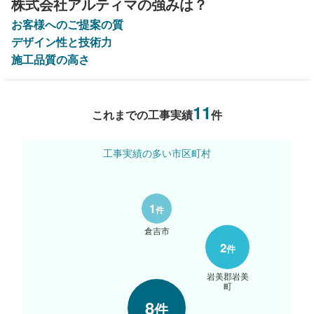
株式会社アルティマの強みは？
お客様へのご提案の質
デザイン性と技術力
施工品質の高さ
11
これまでの工事実績
件
工事実績の多い市区町村
1
件
倉吉市
2
件
岩美郡岩美
町
8
件