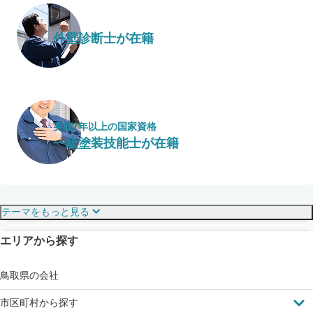
外壁診断士が在籍
実績7年以上の国家資格
一級塗装技能士が在籍
保証・保険
こだわり・特徴
テーマをもっと見る
エリアから探す
見えにくい屋根も安心
完成保証
ドローン診断
鳥取県の会社
市区町村から探す