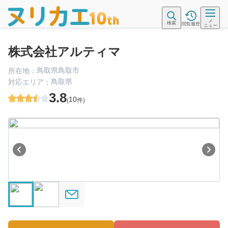
メ
検索
閲覧履歴
ニュー
株式会社アルティマ
鳥取県鳥取市
所在地：
鳥取県
対応エリア：
3.8
(
10
件)