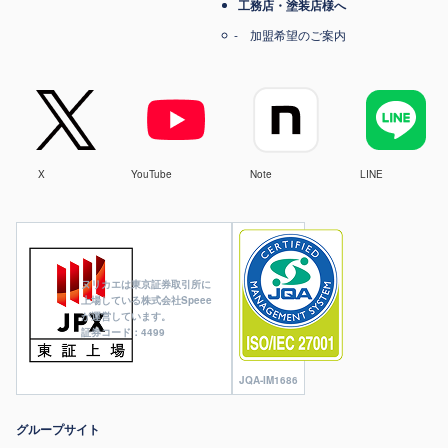
工務店・塗装店様へ
加盟希望のご案内
X
YouTube
Note
LINE
ヌリカエは東京証券取引所に
上場している株式会社Speee
が運営しています。
証券コード：4499
JQA-IM1686
グループサイト