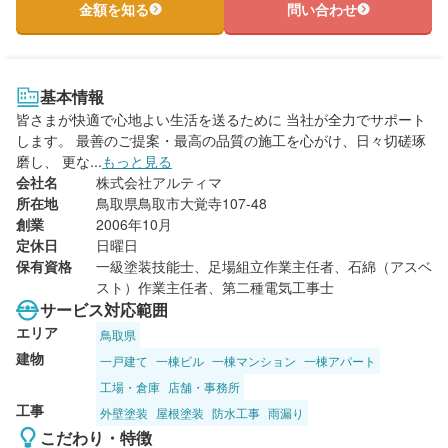
金額を知る
問い合わせ
基本情報
皆さまが快適で心地よい生活を送るために 当社が全力でサポート
します。 最善のご提案・最高の品質の施工を心がけ、日々切磋琢
磨し、 更な...
もっと見る
会社名
株式会社アルティマ
所在地
鳥取県鳥取市大覚寺107-48
創業
2006年10月
定休日
日曜日
保有資格
一級塗装技能士、足場組立作業主任者、石綿（アスベ
スト）作業主任者、第二種電気工事士
サービス対応範囲
エリア
鳥取県
建物
一戸建て
一棟ビル
一棟マンション
一棟アパート
工場・倉庫
店舗・事務所
工事
外壁塗装
屋根塗装
防水工事
雨漏り
こだわり・特徴