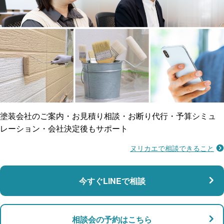
工事保険
雨漏り修繕
ご近所トラブルに
防水工事
賠償保険
塗装会社のご案内・お見積り相談・お断り代行・予算シミュ
レーション・会社決定後もサポート
ヌリカエで相談できること
施工不良に​備える
マンション・アパート対応
瑕疵保険
今すぐLINEで相談
支払い対応
相談会の予約はこちら