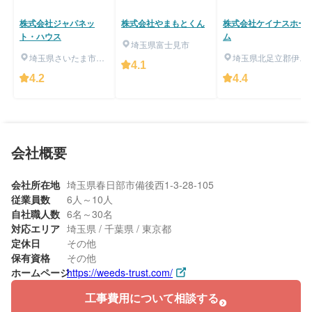
株式会社ジャパネッ
株式会社やまもとくん
株式会社ケイナスホー
ト・ハウス
ム
埼玉県富士見市
埼玉県さいたま市西
埼玉県北足立郡伊奈
4.1
区
町
4.2
4.4
会社概要
会社所在地
埼玉県春日部市備後西1-3-28-105
従業員数
6人～10人
自社職人数
6名～30名
対応エリア
埼玉県 / 千葉県 / 東京都
定休日
その他
保有資格
その他
ホームページ
https://weeds-trust.com/
工事費用について相談する