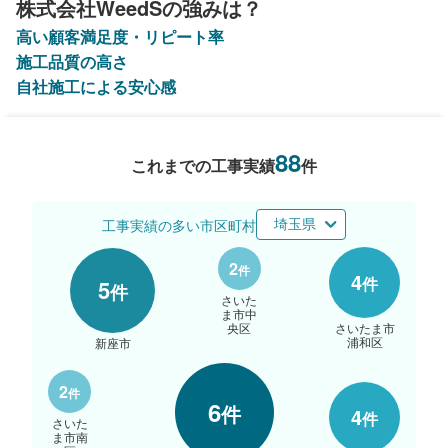
株式会社WeedSの強みは？
高い顧客満足度・リピート率
施工品質の高さ
自社施工による安心感
88
これまでの工事実績
件
工事実績の多い市区町村
埼玉県
2
件
4
件
5
件
さいた
ま市中
さいたま市
央区
浦和区
新座市
2
件
6
件
4
件
さいた
ま市南