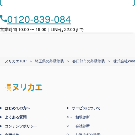
店舗・事務所対応
月々​分割で​お支払い
0120-839-084
ローン利用
営業時間 10:00 〜 19:00
｜
LINEは22:00まで
カード支払い
ヌリカエTOP
＞
埼玉県の外壁塗装
＞
春日部市の外壁塗装
＞
株式会社Wee
電子マネー支払い
はじめての方へ
サービスについて
よくある質問
相場診断
会社診断
コンテンツポリシー
お家の劣化診断
利用規約