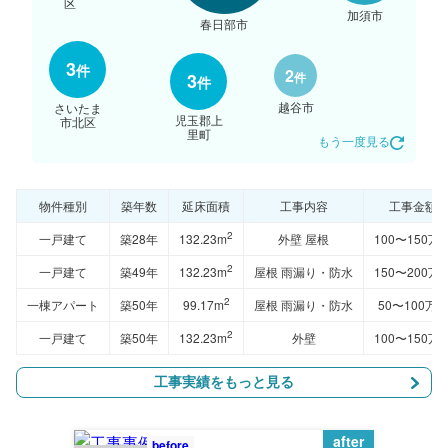
区
加須市
春日部市
3
件
2
件
3
件
越谷市
さいたま
児玉郡上
市北区
里町
もう一度見る
物件種別
築年数
延床面積
工事内容
工事金額
2
一戸建て
築28年
132.23m
外壁 屋根
100〜150万
2
一戸建て
築49年
132.23m
屋根 雨漏り・防水
150〜200万
2
一棟アパート
築50年
99.17m
屋根 雨漏り・防水
50〜100万
2
一戸建て
築50年
132.23m
外壁
100〜150万
工事実績をもっと見る
after
before