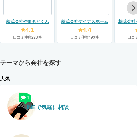
株式会社やまもとくん
株式会社ケイナスホーム
株式会社
4.1
4.4
口コミ件数223件
口コミ件数193件
口コ
テーマから会社を探す
人気
LINEで気軽に相談