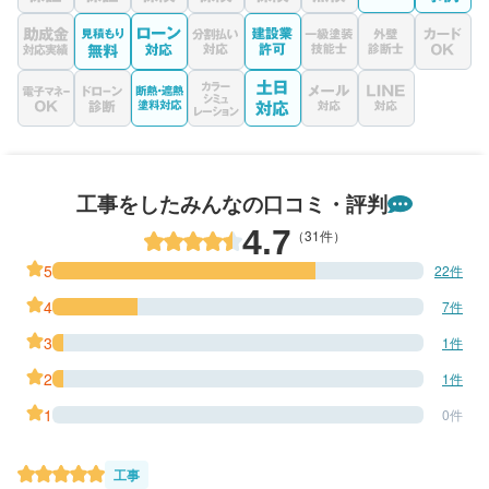
工事をしたみんなの口コミ・評判
4.7
（31件）
5
22件
4
7件
3
1件
2
1件
1
0件
工事