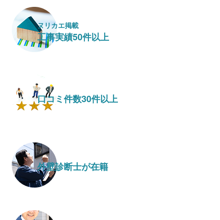
ヌリカエ掲載
工事実績50件以上
口コミ件数30件以上
外壁診断士が在籍