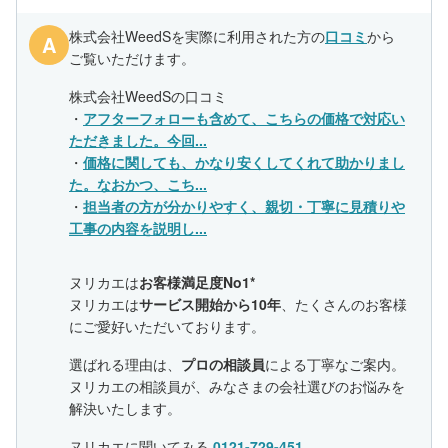
株式会社WeedSを実際に利用された方の
口コミ
から
A
ご覧いただけます。
株式会社WeedSの口コミ
・
アフターフォローも含めて、こちらの価格で対応い
ただきました。今回...
・
価格に関しても、かなり安くしてくれて助かりまし
た。なおかつ、こち...
・
担当者の方が分かりやすく、親切・丁寧に見積りや
工事の内容を説明し...
ヌリカエは
お客様満足度No1*
ヌリカエは
サービス開始から10年
、たくさんのお客様
にご愛好いただいております。
選ばれる理由は、
プロの相談員
による丁寧なご案内。
ヌリカエの相談員が、みなさまの会社選びのお悩みを
解決いたします。
ヌリカエに聞いてみる
0121-729-451