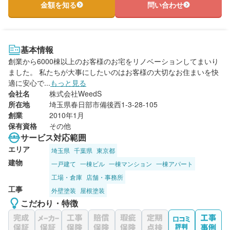
金額を知る
問い合わせ
基本情報
創業から6000棟以上のお客様のお宅をリノベーションしてまいり
ました。 私たちが大事にしたいのはお客様の大切なお住まいを快
適に安心で...
もっと見る
会社名
株式会社WeedS
所在地
埼玉県春日部市備後西1-3-28-105
創業
2010年1月
保有資格
その他
サービス対応範囲
エリア
埼玉県
千葉県
東京都
建物
一戸建て
一棟ビル
一棟マンション
一棟アパート
工場・倉庫
店舗・事務所
工事
外壁塗装
屋根塗装
こだわり・特徴