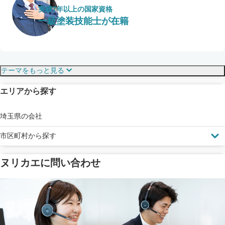
実績7年以上の国家資格
一級塗装技能士が在籍
保証・保険
こだわり・特徴
テーマをもっと見る
エリアから探す
見えにくい屋根も安心
完成保証
ドローン診断
埼玉県の会社
市区町村から探す
ヌリカエに問い合わせ
塗料の​品質を​保証
省エネ効果
メーカー保証
断熱・遮熱塗料対応