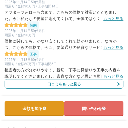
2025年11月14日
50代男性
雨漏り / 金額90万円 / 工事期間14日
アフターフォローも含めて、こちらの価格で対応いただきまし
た。今回私たちの要望に応えてくれて、全体ではなく、限定的に
もっと見る
工事もやっていただきました。雨漏りの技術が売りの業者さんで
契約
すが、自分の利益にならないところに関しても、しっかり教えて
2025年11月14日
50代男性
雨漏り / 金額90万円
くれたのでとても好感を持ちましたし、信頼できると感じまし
価格に関しても、かなり安くしてくれて助かりました。なおか
た。将来的に工事が、ほかの箇所でも必要になった際も、ぜひま
つ、こちらの価格で、今回、要望通りの良質なサービス内容でご
もっと見る
たお願いしたいと思っています。
対応いただきました。また担当された方が、現在の劣化状況、そ
工事
の要因、どういう工事をすればよいかなども、非常に詳しくわか
2025年11月13日
60代男性
雨漏り / 金額80万円 / 工事期間5日
りやすくお伝えしてくれたので、素人の私に対しても非常に理解
担当者の方が分かりやすく、親切・丁寧に見積りや工事の内容を
しやすく、良かったです。
説明してくださいましたし、素直な方だなと思いお願いしまし
もっと見る
た。工事も工程表通りで、知り合いにおすすめの業者を聞かれた
口コミをもっと見る
のでこちらの業者をおすすめしました。
金額を知る
問い合わせ