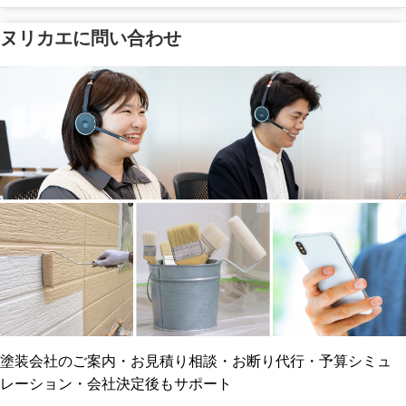
ヌリカエに問い合わせ
塗料の​品質を​保証
省エネ効果
メーカー保証
断熱・遮熱塗料対応
工事保険
雨漏り修繕
ご近所トラブルに
防水工事
賠償保険
塗装会社のご案内・お見積り相談・お断り代行・予算シミュ
レーション・会社決定後もサポート