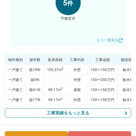
5
件
宇都宮市
もう一度見る
物件種別
築年数
延床面積
工事内容
工事金額
都道府県
2
一戸建て
築19年
155.37m
外壁
100〜150万円
栃木県
一戸建て
築0年
外壁
150〜200万円
栃木県
2
一戸建て
築41年
99.17m
屋根
100〜150万円
栃木県
2
一戸建て
築17年
99.17m
外壁
100〜150万円
栃木県
工事実績をもっと見る