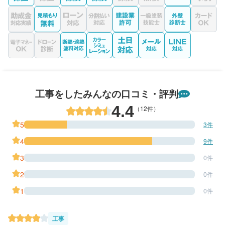
工事をしたみんなの口コミ・評判
4.4
（12件）
5
3件
4
9件
3
0件
2
0件
1
0件
工事