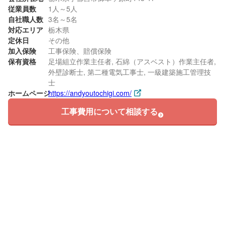
従業員数
1人～5人
自社職人数
3名～5名
対応エリア
栃木県
定休日
その他
加入保険
工事保険、賠償保険
保有資格
足場組立作業主任者, 石綿（アスベスト）作業主任者,
外壁診断士, 第二種電気工事士, 一級建築施工管理技
士
ホームページ
https://andyoutochigi.com/
工事費用について相談する