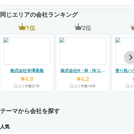
同じエリアの会社ランキング
1位
2位
株式会社寺澤美装
株式会社H・M・R(エイ
塗り処ハ
チエムアール)塗り処ハ
4.8
4.2
ケと手 宇都宮店
口コミ件数21件
口コミ件数16件
口コ
テーマから会社を探す
人気