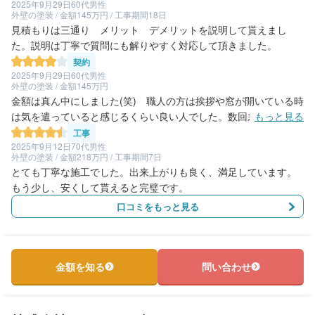
2025年9月29日
60代男性
外壁の塗装 / 金額145万円 / 工事期間18日
見積もりは三通り メリット デメリットを説明して貰えまし
た。説明は丁寧で質問にも解りやすく対応して頂きました。
契約
2025年9月29日
60代男性
外壁の塗装 / 金額145万円
金額は真ん中にしました(笑) 職人の方は挨拶や窓が開いている時
は気を遣っていると感じるくらい良い人でした。数回差し入れを
もっと見る
させて頂きましたが凄く遠慮していました。 金額も大切ですが数
工事
日間接するので職人の方が大事です。
2025年9月12日
70代男性
外壁の塗装 / 金額218万円 / 工事期間7日
とても丁寧な施工でした。出来上がりも良く、満足しています。
もう少し、安くして貰えると完璧です。
口コミをもっと見る
金額を知る
問い合わせ