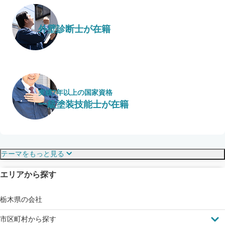
外壁診断士が在籍
実績7年以上の国家資格
一級塗装技能士が在籍
保証・保険
こだわり・特徴
テーマをもっと見る
エリアから探す
見えにくい屋根も安心
完成保証
ドローン診断
栃木県の会社
市区町村から探す