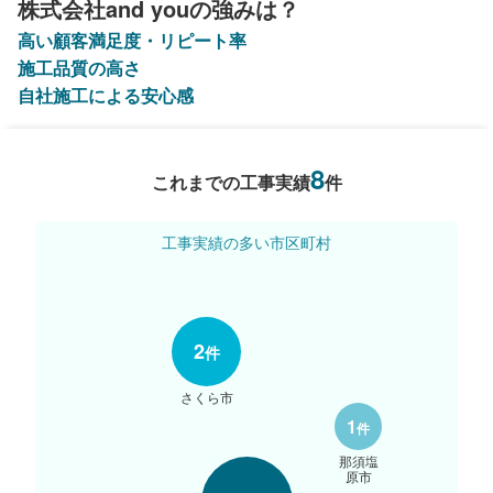
株式会社and youの強みは？
高い顧客満足度・リピート率
施工品質の高さ
自社施工による安心感
8
これまでの工事実績
件
工事実績の多い市区町村
2
件
さくら市
1
件
那須塩
原市