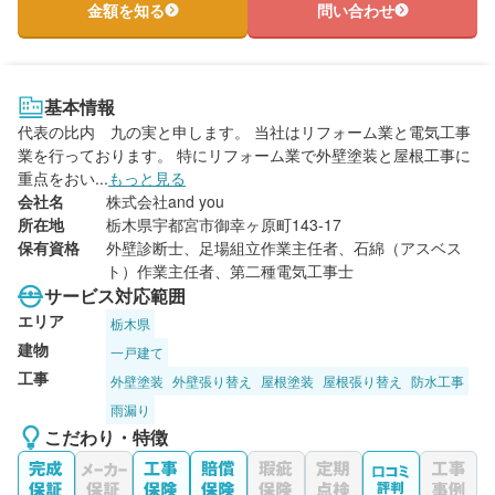
金額を知る
問い合わせ
基本情報
代表の比内 九の実と申します。 当社はリフォーム業と電気工事
業を行っております。 特にリフォーム業で外壁塗装と屋根工事に
重点をおい...
もっと見る
会社名
株式会社and you
所在地
栃木県宇都宮市御幸ヶ原町143-17
保有資格
外壁診断士、足場組立作業主任者、石綿（アスベス
ト）作業主任者、第二種電気工事士
サービス対応範囲
エリア
栃木県
建物
一戸建て
工事
外壁塗装
外壁張り替え
屋根塗装
屋根張り替え
防水工事
雨漏り
こだわり・特徴