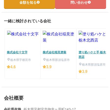
金額を知る
問い合わせ
一緒に検討されている会社
株式会社十文字
株式会社稲見塗装
塗り処ハケと手 栃木北
西店
栃木県宇都宮市
栃木県那須塩原市
栃木県那須塩原市
4.6
3.9
3.9
会社概要
会社所在地
栃木県宇都宮市御幸ヶ原町143-17