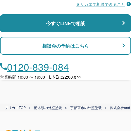
ヌリカエで相談できること
施工不良に​備える
マンション・アパート対応
瑕疵保険
今すぐLINEで相談
支払い対応
相談会の予約はこちら
店舗・事務所対応
月々​分割で​お支払い
0120-839-084
ローン利用
営業時間 10:00 〜 19:00
｜
LINEは22:00まで
カード支払い
ヌリカエTOP
＞
栃木県の外壁塗装
＞
宇都宮市の外壁塗装
＞
株式会社and 