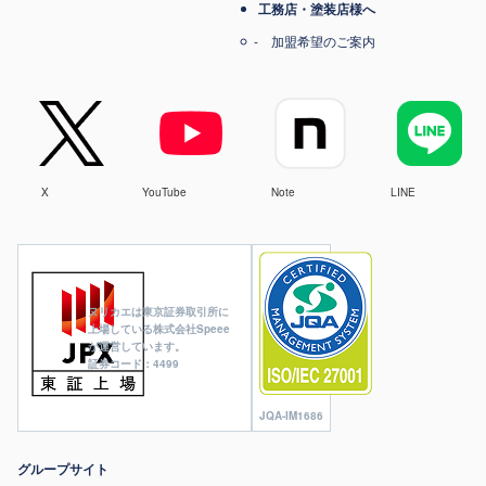
工務店・塗装店様へ
加盟希望のご案内
X
YouTube
Note
LINE
ヌリカエは東京証券取引所に
上場している株式会社Speee
が運営しています。
証券コード：4499
JQA-IM1686
グループサイト