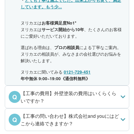
・
とても丁寧な施工でした。出来上がりも良く、満足
しています。もう少...
ヌリカエは
お客様満足度No1*
ヌリカエは
サービス開始から10年
、たくさんのお客様
にご愛好いただいております。
選ばれる理由は、
プロの相談員
による丁寧なご案内。
ヌリカエの相談員が、みなさまの会社選びのお悩みを
解決いたします。
ヌリカエに聞いてみる
0121-729-451
年中無休 9:00~19:00《通信料無料》
【工事の費用】外壁塗装の費用はいくらくら
Q
いですか？
【工事の問い合わせ】株式会社and youにはど
Q
こから連絡できますか？