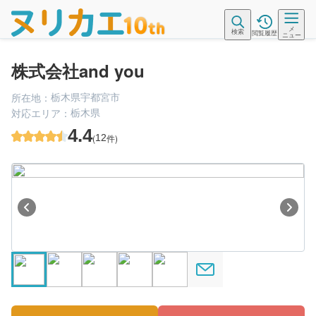
メ
検索
閲覧履歴
ニュー
株式会社and you
栃木県宇都宮市
所在地：
栃木県
対応エリア：
4.4
(
12
件)