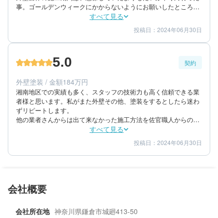
事。ゴールデンウィークにかからないようにお願いしたところ、
工期を早めて頂いた事。

すべて見る
漆喰での艶をおさえた仕上がりが良く、イメージを伝えるために
投稿日：2024年06月30日
5
5
工事期間
仕上がり
何度も打ち合わせしていただいた

5
満足度
結果、思い通りの仕上がりになった。
5.0
契約
50代/男性/一戸建て
エリア：神奈川県鎌倉市
外壁塗装 / 金額184万円
築年数：14年
湘南地区での実績も多く、スタッフの技術力も高く信頼できる業
者様と思います。私がまた外壁その他、塗装をするとしたら迷わ
ずリピートします。

他の業者さんからは出て来なかった施工方法を佐官職人からの立
場からご提案いただき、思い通りの仕上がりになった事。

すべて見る
他3業者より頂いた見積もりと比較して、材料の値段の違いを外
投稿日：2024年06月30日
5
5
提案内容
金額感
した場合に合理的であるとの印象を受けた。

5
担当者
要望を色々聞き入れてくれ、終始真摯的で丁寧な対応をしていた
だいた。
50代/男性/一戸建て
会社概要
エリア：神奈川県鎌倉市
築年数：14年
会社所在地
神奈川県鎌倉市城廻413-50