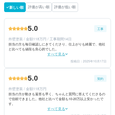
新しい順
評価が高い順
評価が低い順
5.0
工事
外壁塗装 / 金額118万円 / 工事期間14日
担当の方も毎日確認しにきてくださり、仕上がりも綺麗で、他社
と比べても値段も良心的でした。
すべて見る
投稿日：2025年10月17日
5
5
工事期間
仕上がり
5
満足度
5.0
契約
30代/女性/一戸建て
エリア：神奈川県藤沢市
外壁塗装 / 金額118万円
築年数：25年
担当の方が動きも返答も早く、ちゃんと質問に答えてくださるの
で信頼できました。他社と比べて金額も10-20万以上安かったで
す。
すべて見る