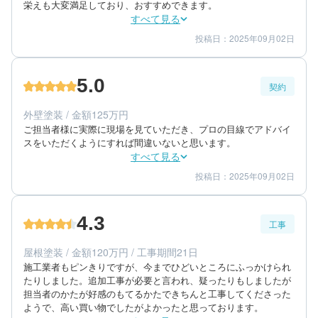
栄えも大変満足しており、おすすめできます。
すべて見る
投稿日：2025年09月02日
5
3
工事期間
仕上がり
5
満足度
5.0
契約
60代/男性/一戸建て
エリア：神奈川県鎌倉市
外壁塗装 / 金額125万円
築年数：40年
ご担当者様に実際に現場を見ていただき、プロの目線でアドバイ
スをいただくようにすれば間違いないと思います。
すべて見る
投稿日：2025年09月02日
5
5
提案内容
金額感
5
担当者
4.3
工事
60代/男性/一戸建て
エリア：神奈川県鎌倉市
屋根塗装 / 金額120万円 / 工事期間21日
築年数：40年
施工業者もピンきりですが、今までひどいところにふっかけられ
たりしました。追加工事が必要と言われ、疑ったりもしましたが
担当者のかたが好感のもてるかたできちんと工事してくださった
ようで、高い買い物でしたがよかったと思っております。