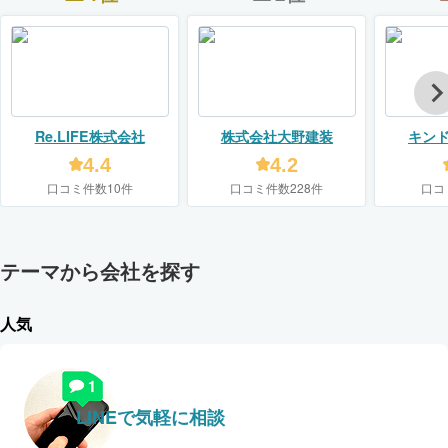
Re.LIFE株式会社
株式会社大野建装
キン
【KIN
4.4
4.2
口コミ件数10件
口コミ件数228件
口コ
テーマから会社を探す
人気
LINEで気軽に相談