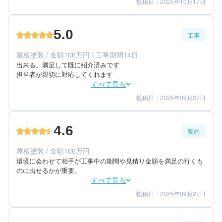
投稿日：2025年10月17日
5
5
提案内容
金額感
5
担当者
5.0
工事
30代/女性/一戸建て
エリア：神奈川県藤沢市
屋根塗装 / 金額106万円 / 工事期間14日
築年数：25年
出来る。満足して既に紹介済みです

担当者が親切に対応してくれます
すべて見る
投稿日：2025年09月27日
5
5
工事期間
仕上がり
5
満足度
4.6
契約
70代/女性/一戸建て
エリア：神奈川県藤沢市
屋根塗装 / 金額106万円
築年数：30年
環境に会わせて相手が工事中の期間や見積り金額を満足の行くも
のに出せるかが重要。
すべて見る
投稿日：2025年09月27日
5
5
提案内容
金額感
4
担当者