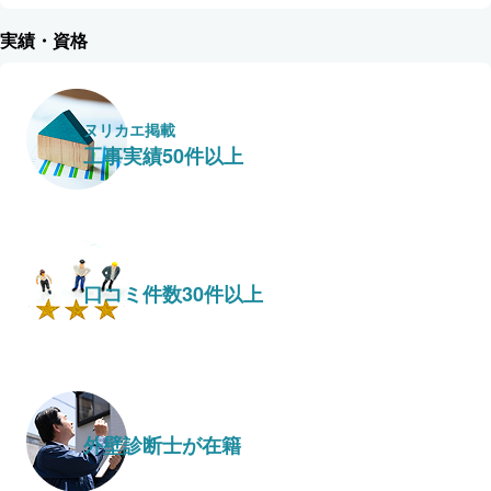
実績・資格
ヌリカエ掲載
工事実績50件以上
口コミ件数30件以上
外壁診断士が在籍