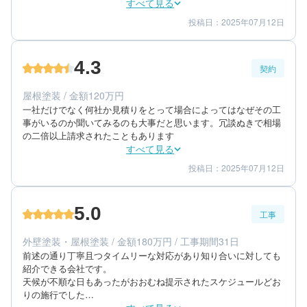
すべて見る
投稿日：2025年07月12日
4
5
工事期間
仕上がり
4
満足度
4.3
契約
50代/男性/一戸建て
エリア：神奈川県藤沢市
屋根塗装 / 金額120万円
築年数：40年
一社だけでなく何社か見積りをとって場合によってはなぜその工
事がいるのか聞いてみるのも大事だと思います。冗談ぬきで相場
の二倍以上請求されたこともあります
すべて見る
投稿日：2025年07月12日
4
4
提案内容
金額感
5
担当者
5.0
工事
50代/男性/一戸建て
エリア：神奈川県藤沢市
外壁塗装・屋根塗装 / 金額180万円 / 工事期間31日
築年数：40年
前述の通り丁寧且つタイムリーな対応があり知り合いに対しても
紹介できる会社です。

天候が不順な日もあったがおおむね提示されたスケジュールどお
りの施行でした
