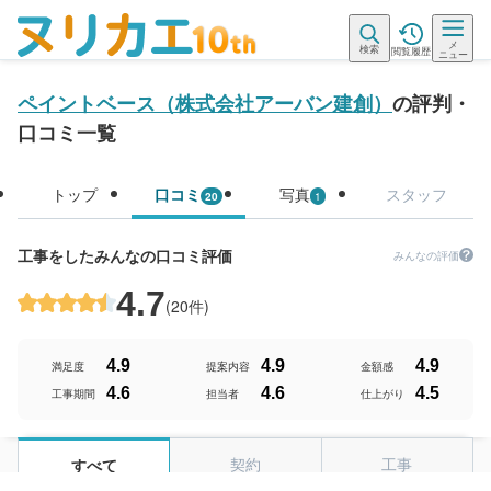
メ
検索
閲覧履歴
ニュー
ペイントベース（株式会社アーバン建創）
の評判・
口コミ一覧
トップ
口コミ
写真
スタッフ
20
1
工事をしたみんなの口コミ評価
みんなの評価
4.7
(
20件
)
4.9
4.9
4.9
満足度
提案内容
金額感
4.6
4.6
4.5
工事期間
担当者
仕上がり
契約
工事
すべて