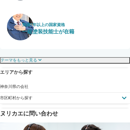
実績7年以上の国家資格
一級塗装技能士が在籍
保証・保険
こだわり・特徴
テーマをもっと見る
エリアから探す
見えにくい屋根も安心
完成保証
ドローン診断
神奈川県の会社
市区町村から探す
ヌリカエに問い合わせ
塗料の​品質を​保証
省エネ効果
メーカー保証
断熱・遮熱塗料対応