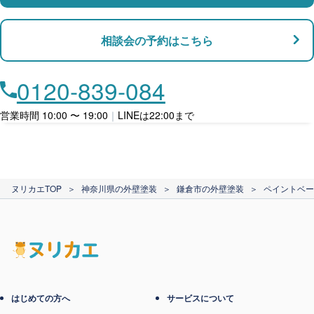
支払い対応
相談会の予約はこちら
店舗・事務所対応
月々​分割で​お支払い
0120-839-084
ローン利用
営業時間 10:00 〜 19:00
｜
LINEは22:00まで
カード支払い
ヌリカエTOP
＞
神奈川県の外壁塗装
＞
鎌倉市の外壁塗装
＞
ペイントベー
電子マネー支払い
はじめての方へ
サービスについて