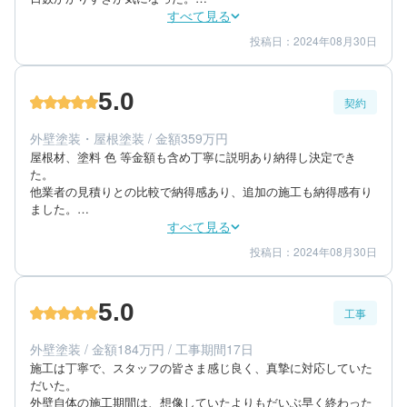
屋根については経過をみないとわからないが、30年保証有るので
すべて見る
期待している。外壁塗装等はきれいに仕上がり満足。
投稿日：2024年08月30日
3
5
工事期間
仕上がり
5
満足度
5.0
契約
60代/男性/一戸建て
エリア：神奈川県逗子市
外壁塗装・屋根塗装 / 金額359万円
築年数：20年
屋根材、塗料 色 等金額も含め丁寧に説明あり納得し決定でき
た。

他業者の見積りとの比較で納得感あり、追加の施工も納得感有り
ました。

前述の通り、こちらの時間、日時等、柔軟に対応して頂きまし
すべて見る
た。
投稿日：2024年08月30日
5
5
提案内容
金額感
5
担当者
5.0
工事
60代/男性/一戸建て
エリア：神奈川県逗子市
外壁塗装 / 金額184万円 / 工事期間17日
築年数：20年
施工は丁寧で、スタッフの皆さま感じ良く、真摯に対応していた
だいた。

外壁自体の施工期間は、想像していたよりもだいぶ早く終わった