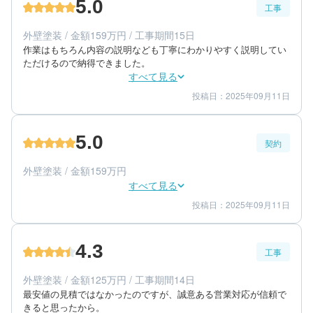
5.0
工事
70代/女性/一戸建て
エリア：神奈川県藤沢市
外壁塗装 / 金額159万円 / 工事期間15日
築年数：30年
作業はもちろん内容の説明なども丁寧にわかりやすく説明してい
ただけるので納得できました。
すべて見る
投稿日：2025年09月11日
5
5
工事期間
仕上がり
5
満足度
5.0
契約
40代/男性/一戸建て
エリア：神奈川県鎌倉市
外壁塗装 / 金額159万円
築年数：15年
すべて見る
投稿日：2025年09月11日
5
5
提案内容
金額感
5
担当者
4.3
工事
40代/男性/一戸建て
エリア：神奈川県鎌倉市
外壁塗装 / 金額125万円 / 工事期間14日
築年数：15年
最安値の見積ではなかったのですが、誠意ある営業対応が信頼で
きると思ったから。
