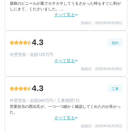
屋根のビニールが風でカサカサしてうるさかった時もすぐに剥が
しにきて、くださいました。

しばらくして少し剥げた箇所があったのですが、すぐに対応して
すべて見る
いただきました。

投稿日：2025年09月09日
5
3
工事期間
仕上がり
友人にも勧めて施工しましたがとても満足してくださいました。
5
満足度
4.3
契約
50代/女性/一戸建て
エリア：神奈川県藤沢市
外壁塗装 / 金額125万円
築年数：16年
すべて見る
投稿日：2025年09月09日
5
5
提案内容
金額感
3
担当者
4.3
工事
50代/女性/一戸建て
エリア：神奈川県藤沢市
外壁塗装 / 金額260万円 / 工事期間7日
築年数：16年
営業担当の西出氏が、一つ一つ細かく確認してくれたのが良かっ
た。
すべて見る
投稿日：2025年09月05日
4
4
工事期間
仕上がり