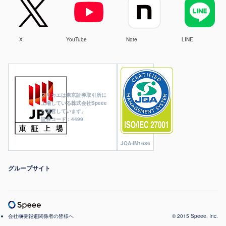
X
YouTube
Note
LINE
ヌリカエは東京証券取引所に
上場している株式会社Speee
が運営しています。
証券コード：4499
JQA-IM1686
グループサイト
会社概要
報道関係者の皆様へ
© 2015 Speee, Inc.