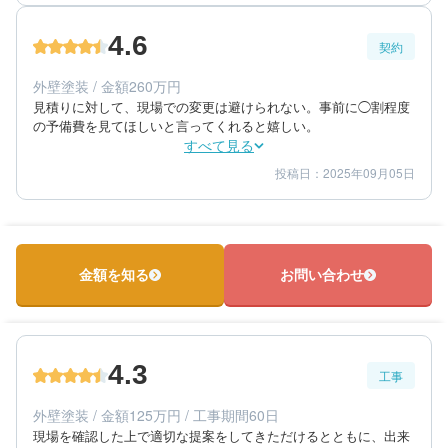
5
満足度
4.6
契約
50代/男性/一棟アパート
エリア：神奈川県鎌倉市
外壁塗装 / 金額260万円
築年数：20年
見積りに対して、現場での変更は避けられない。事前に◯割程度
の予備費を見てほしいと言ってくれると嬉しい。
すべて見る
投稿日：2025年09月05日
5
5
提案内容
金額感
4
担当者
50代/男性/一棟アパート
エリア：神奈川県鎌倉市
金額を知る
お問い合わせ
築年数：20年
4.3
工事
外壁塗装 / 金額125万円 / 工事期間60日
現場を確認した上で適切な提案をしてきただけるとともに、出来