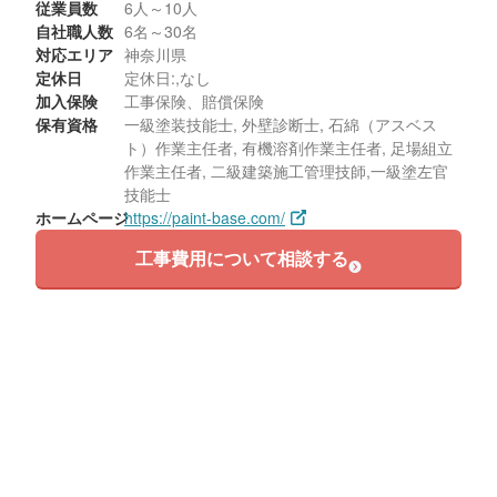
従業員数
6人～10人
自社職人数
6名～30名
対応エリア
神奈川県
定休日
定休日:,なし
加入保険
工事保険、賠償保険
保有資格
一級塗装技能士, 外壁診断士, 石綿（アスベス
ト）作業主任者, 有機溶剤作業主任者, 足場組立
作業主任者, 二級建築施工管理技師,一級塗左官
技能士
ホームページ
https://paint-base.com/
工事費用について相談する