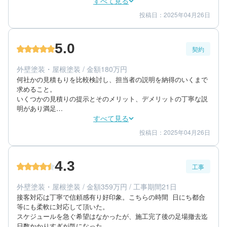
色のサンプルについても提示され、しあがりについてもほぼ期待
すべて見る
通りの出来栄えでした。
投稿日：2025年04月26日
5
5
工事期間
仕上がり
5
満足度
5.0
契約
60代/男性/一戸建て
エリア：神奈川県鎌倉市
外壁塗装・屋根塗装 / 金額180万円
築年数：25年
何社かの見積もりを比較検討し、担当者の説明を納得のいくまで
求めること。

いくつかの見積りの提示とそのメリット、デメリットの丁寧な説
明があり満足

いくつかの提案内容があり金額についてもその差異について丁寧
すべて見る
な説明があり満足

投稿日：2025年04月26日
5
5
提案内容
金額感
連絡もタイムリーにされ、しつもんについても丁寧な説明があっ
5
担当者
た。
4.3
工事
60代/男性/一戸建て
エリア：神奈川県鎌倉市
外壁塗装・屋根塗装 / 金額359万円 / 工事期間21日
築年数：25年
接客対応は丁寧で信頼感有り好印象。こちらの時間  日にち都合
等にも柔軟に対応して頂いた。

スケジュールを急ぐ希望はなかったが、施工完了後の足場撤去迄
日数かかりすぎが気になった。
