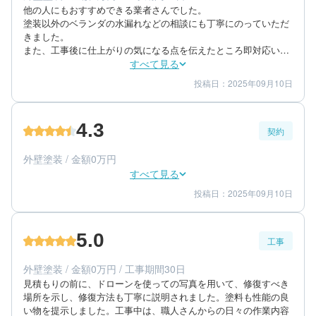
他の人にもおすすめできる業者さんでした。

塗装以外のベランダの水漏れなどの相談にも丁寧にのっていただ
きました。

また、工事後に仕上がりの気になる点を伝えたところ即対応いた
だきました。

すべて見る
終始丁寧にご対応いただき感謝しております。
投稿日：2025年09月10日
5
4
工事期間
仕上がり
5
満足度
4.3
契約
50代/男性/一戸建て
エリア：茨城県稲敷市
外壁塗装 / 金額0万円
築年数：30年
すべて見る
投稿日：2025年09月10日
4
5
提案内容
金額感
4
担当者
5.0
工事
50代/男性/一戸建て
エリア：茨城県稲敷市
外壁塗装 / 金額0万円 / 工事期間30日
築年数：30年
見積もりの前に、ドローンを使っての写真を用いて、修復すべき
場所を示し、修復方法も丁寧に説明されました。塗料も性能の良
い物を提示しました。工事中は、職人さんからの日々の作業内容