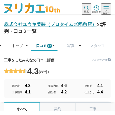
メ
検索
閲覧履歴
ニュー
株式会社ユウキ美装（プロタイムズ稲敷店）
の評
判・口コミ一覧
トップ
口コミ
写真
スタッフ
22
工事をしたみんなの口コミ評価
みんなの評価
4.3
(
22件
)
4.3
4.6
4.1
満足度
提案内容
金額感
4.1
4.2
4.4
工事期間
担当者
仕上がり
契約
工事
すべて