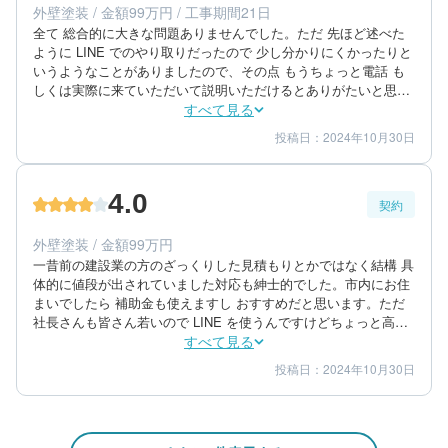
外壁塗装 / 金額99万円 / 工事期間21日
築年数：36年
全て 総合的に大きな問題ありませんでした。ただ 先ほど述べた
ように LINE でのやり取りだったので 少し分かりにくかったりと
いうようなことがありましたので、その点 もうちょっと電話 も
しくは実際に来ていただいて説明いただけるとありがたいと思い
ました。

すべて見る
屋根とかグシは ドローンで撮影し ひび割れがどこにあるのか ど
投稿日：2024年10月30日
4
4
工事期間
仕上がり
こに問題点があるのかなどを写真を撮って指摘してもらったので
4
満足度
 それはとても良かったと思います。

仕上がりも問題なく綺麗にできていたと思います。コード類の少
4.0
し細かいところの裏側まできちんと 塗られていました。
契約
60代/男性/一戸建て
エリア：茨城県稲敷市
外壁塗装 / 金額99万円
築年数：23年
一昔前の建設業の方のざっくりした見積もりとかではなく結構 具
体的に値段が出されていました対応も紳士的でした。市内にお住
まいでしたら 補助金も使えますし おすすめだと思います。ただ
社長さんも皆さん若いので LINE を使うんですけどちょっと高齢
の方は、 電話 もしくは来ていただいて説明をする 、そういう対
すべて見る
応が必要になることもあると思います。その方が安心感は得られ
投稿日：2024年10月30日
4
4
提案内容
金額感
ると思います。

4
担当者
提案も3つのタイプ もしくは3つの価格帯で提案してもらったので 
だいたい その中で収まりつきました 問題がないと思います。

それは 安ければ安い方がいいですが 安ければ耐久性とかそうい
60代/男性/一戸建て