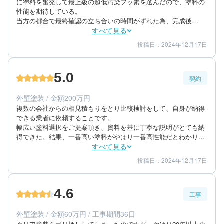
に塗料を奮発して最上級の超低汚染フッ素を選んだので、塗料の
性能を期待している。

当方の都合で最終確認の立ち合いの時間がずれた為、完成後
ちょっと時間が掛かったが、天候にも恵まれ行程通り作業はス
すべて見る
ムーズに進んだと思う。

投稿日：2024年12月17日
5
5
工事期間
仕上がり
プロタイムズは、外国製の塗料を使うことで少々不安があった
5
満足度
が、仕上がりは予想以上にとても綺麗にでき、とても満足してい
る。
5.0
契約
50代/男性/一棟アパート
エリア：茨城県土浦市
外壁塗装 / 金額200万円
築年数：12年
複数の会社からの相見積もりをとり比較検討をして、自身が納得
できる業者に依頼することです。

幅広い塗料選択をご提案頂き、資料を基に丁寧な説明がとても納
得できた。結果、一番髙い塗料がやはり一番高性能だとわかり今
回使用し頂いた。

すべて見る
５種類の塗料を使った見積もりを提示され、塗料の性能をよく理
投稿日：2024年12月17日
5
5
提案内容
金額感
解出来たた為、費用対効果も十分満足している。

5
担当者
当方の要望に丁寧に対応して頂きとてもスムーズに工事を進めて
頂いた。仕上がりも予想以上の出来で、とても満足している。
4.6
工事
50代/男性/一棟アパート
エリア：茨城県土浦市
外壁塗装 / 金額60万円 / 工事期間36日
築年数：12年