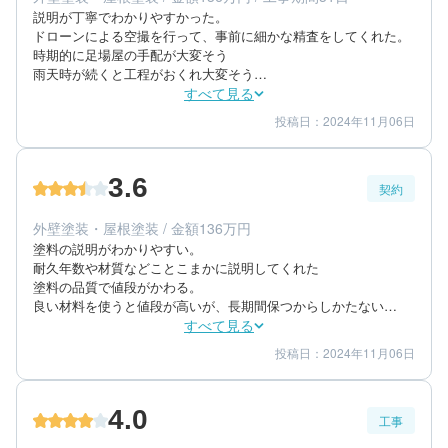
説明が丁寧でわかりやすかった。

ドローンによる空撮を行って、事前に細かな精査をしてくれた。

時期的に足場屋の手配が大変そう

雨天時が続くと工程がおくれ大変そう

すべて見る
駄目なおしを的確に行っていった。

投稿日：2024年11月06日
3
5
工事期間
仕上がり
4
満足度
3.6
契約
50代/男性/一戸建て
エリア：茨城県土浦市
外壁塗装・屋根塗装 / 金額136万円
築年数：36年
塗料の説明がわかりやすい。

耐久年数や材質などことこまかに説明してくれた

塗料の品質で値段がかわる。

良い材料を使うと値段が高いが、長期間保つからしかたない

自分の予定に合わせてくれた。

すべて見る
休みの日に合わせてくれてたすかった
投稿日：2024年11月06日
5
3
提案内容
金額感
3
担当者
4.0
工事
50代/男性/一戸建て
エリア：茨城県土浦市