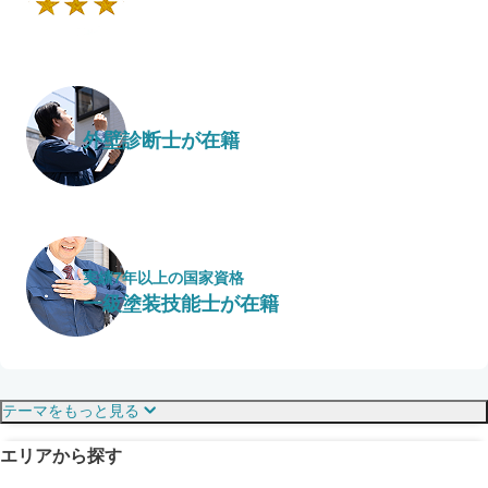
外壁診断士が在籍
実績7年以上の国家資格
一級塗装技能士が在籍
保証・保険
こだわり・特徴
テーマをもっと見る
エリアから探す
見えにくい屋根も安心
完成保証