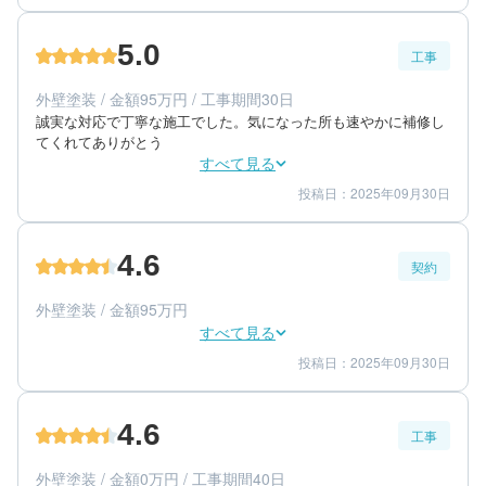
3
担当者
5.0
工事
50代/男性/一戸建て
エリア：茨城県土浦市
外壁塗装 / 金額95万円 / 工事期間30日
築年数：20年
誠実な対応で丁寧な施工でした。気になった所も速やかに補修し
てくれてありがとう
すべて見る
投稿日：2025年09月30日
5
5
工事期間
仕上がり
5
満足度
4.6
契約
60代/男性/一戸建て
エリア：茨城県稲敷郡阿見町
外壁塗装 / 金額95万円
築年数：32年
すべて見る
投稿日：2025年09月30日
5
4
提案内容
金額感
5
担当者
4.6
工事
60代/男性/一戸建て
エリア：茨城県稲敷郡阿見町
外壁塗装 / 金額0万円 / 工事期間40日
築年数：32年