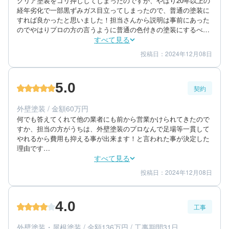
クリア塗装をゴリ押ししてしまったのですが、やはり20年以上の
経年劣化で一部黒ずみガス目立ってしまったので、普通の塗装に
すれば良かったと思いました！担当さんから説明は事前にあった
のでやはりプロの方の言うように普通の色付きの塗装にするべき
でした！でもその他の場所はピカピカになったので結果的に満足
すべて見る
してます

投稿日：2024年12月08日
5
5
工事期間
仕上がり
とても早くて良かったです！とても満足してます！家の隣も少し
4
満足度
前に外壁塗装してたのですが足場組むのに１週間位かかってて真
隣なんで音が凄かったのですが、うちは1日で終わりびっくりし
5.0
ました

契約
50代/女性/一戸建て
うちの建てたハウスメーカーがメンテナンス不用の家と言われて
エリア：茨城県土浦市
いたので今迄も何度も塗装の営業の方にやらせてほしい！と言わ
外壁塗装 / 金額60万円
築年数：20年
れてきましたがメンテナンス不用の家等結果ないと言われ結果塗
何でも答えてくれて他の業者にも前から営業かけられてきたので
装する事になりましたが、やはりやるならせめて築10年位には
すか、担当の方がうちは、外壁塗装のプロなんで足場等一貫して
やった方が良いと思いました、特にクリア塗装はね！
やれるから費用も抑える事が出来ます！と言われた事が決定した
理由です

とてもピカピカで満足してます！又ご縁があったらお願いしたい
すべて見る
です！知人にも勧めたいです！

投稿日：2024年12月08日
5
5
提案内容
金額感
担当さんの連絡紙スピーディーだった事は良かった事です！質問
5
担当者
等LINEするとすぐ返信ありました！
4.0
工事
50代/女性/一戸建て
エリア：茨城県土浦市
外壁塗装・屋根塗装 / 金額136万円 / 工事期間31日
築年数：20年