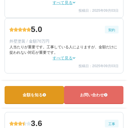
すべて見る
投稿日：2025年09月03日
5
5
工事期間
仕上がり
5
満足度
5.0
契約
60代/男性/一戸建て
エリア：茨城県稲敷市
外壁塗装 / 金額70万円
築年数：30年
人当たりが重要です。工事している人によりますが、金額だけに
捉われない対応が重要です。
すべて見る
投稿日：2025年09月03日
5
5
提案内容
金額感
5
担当者
60代/男性/一戸建て
エリア：茨城県稲敷市
金額を知る
お問い合わせ
築年数：30年
3.6
工事