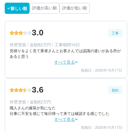
新しい順
評価が高い順
評価が低い順
3.0
工事
外壁塗装 / 金額82万円 / 工事期間10日
見積りをよく見て業者さんとお客さんでは認識の違いがある所が
あると思う
すべて見る
投稿日：2025年10月17日
3
3
工事期間
仕上がり
3
満足度
3.6
契約
50代/男性/一戸建て
エリア：茨城県土浦市
外壁塗装 / 金額82万円
築年数：20年
職人さんの服装が気になた

仕事に不安を感じて毎日帰って来ては確認する感じでした
すべて見る
投稿日：2025年10月17日
5
3
提案内容
金額感