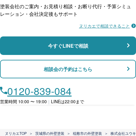
塗装会社のご案内・お見積り相談・お断り代行・予算シミュ
レーション・会社決定後もサポート
ヌリカエで相談できること
施工不良に​備える
マンション・アパート対応
瑕疵保険
今すぐLINEで相談
支払い対応
相談会の予約はこちら
店舗・事務所対応
月々​分割で​お支払い
0120-839-084
ローン利用
営業時間 10:00 〜 19:00
｜
LINEは22:00まで
カード支払い
ヌリカエTOP
＞
茨城県の外壁塗装
＞
稲敷市の外壁塗装
＞
株式会社ユウキ