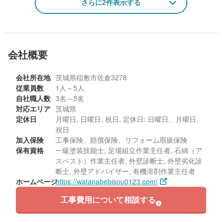
うものに問題があるのでそういうところは 説明されて納得できて
さらに2件表示する
エリア：茨城県稲敷市
いたと思います。

築年数：23年
店長さん あとは 従業員の方も とても 紳士的で好意的な感じでし
た。話の説明も何度聞いてもきちんと答えてくれます。
会社概要
会社所在地
茨城県稲敷市佐倉3278
従業員数
1人～5人
自社職人数
3名～5名
対応エリア
茨城県
定休日
月曜日, 日曜日, 祝日, 定休日: 日曜日、月曜日、
祝日
加入保険
工事保険、賠償保険、リフォーム瑕疵保険
保有資格
一級塗装技能士, 足場組立作業主任者, 石綿（ア
スベスト）作業主任者, 外壁診断士, 外壁劣化診
断士, 外壁アドバイザー, 有機溶剤作業主任者
ホームページ
https://watanabebisou0123.com/
工事費用について相談する