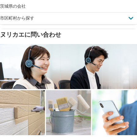
ドローン診断
茨城県の会社
市区町村から探す
ヌリカエに問い合わせ
塗料の​品質を​保証
省エネ効果
メーカー保証
断熱・遮熱塗料対応
工事保険
雨漏り修繕
ご近所トラブルに
防水工事
賠償保険