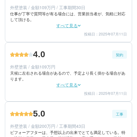
外壁塗装 / 金額109万円 / 工事期間30日
仕事が丁寧で質問等が有る場合には、営業担当者が、気軽に対応
して頂ける。
すべて見る
投稿日：2025年07月11日
3
4
工事期間
仕上がり
4
満足度
4.0
契約
70代/男性/一戸建て
エリア：茨城県稲敷郡阿見町
外壁塗装 / 金額109万円
築年数：35年
天候に左右される場合があるので、予定より長く掛かる場合があ
ります。
すべて見る
投稿日：2025年07月11日
4
4
提案内容
金額感
4
担当者
5.0
工事
70代/男性/一戸建て
エリア：茨城県稲敷郡阿見町
外壁塗装 / 金額200万円 / 工事期間43日
築年数：35年
ビフォーアフターは、予想以上の出来でとても満足している。特