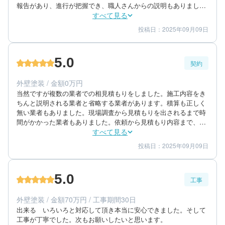
報告があり、進行が把握でき、職人さんからの説明もありまし
た。工事終了後も、キチンと点検し職人の見落とし等も確認し、
すべて見る
丁寧に完工させました。

投稿日：2025年09月09日
5
5
工事期間
仕上がり
十分、信頼できる会社だと思います。
5
満足度
5.0
契約
60代/男性/一戸建て
エリア：茨城県稲敷市
外壁塗装 / 金額0万円
築年数：22年
当然ですが複数の業者での相見積もりをしました。施工内容をき
ちんと説明される業者と省略する業者があります。積算も正しく
無い業者もありました。現場調査から見積もりを出されるまで時
間がかかった業者もありました。依頼から見積もり内容まで、
しっかり見る必要がありました。
すべて見る
投稿日：2025年09月09日
5
5
提案内容
金額感
5
担当者
5.0
工事
60代/男性/一戸建て
エリア：茨城県稲敷市
外壁塗装 / 金額70万円 / 工事期間30日
築年数：22年
出来る　いろいろと対応して頂き本当に安心できました。そして
工事が丁寧でした。次もお願いしたいと思います。