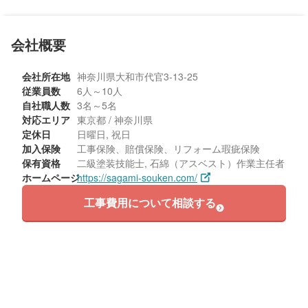
70代/男性/一戸建て
会社概要
エリア：神奈川県大和市
築年数：26年
会社所在地
神奈川県大和市代官3-13-25
従業員数
6人～10人
自社職人数
3名～5名
対応エリア
東京都 / 神奈川県
定休日
日曜日, 祝日
加入保険
工事保険、賠償保険、リフォーム瑕疵保険
保有資格
二級塗装技能士, 石綿（アスベスト）作業主任者
ホームページ
https://sagami-souken.com/
工事費用について相談する