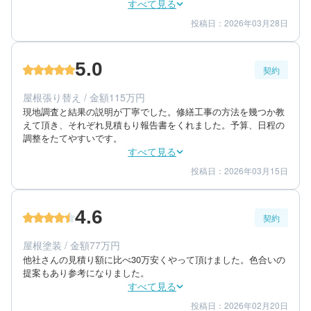
明がされました。そのうえで「現状の損壊部」「改善方法」「施
すべて見る
工までの流れ」「材料の説明」「工事費用」「足場の予定」を教
投稿日：2026年03月28日
5
5
工事期間
仕上がり
えてくれました。こちらからの質問にもきちんと答えてくれまし
5
満足度
た。

職人さんも材料運搬の運転手さんも明るい人たちでした。

5.0
また施工前に近所へ挨拶へ行かれたようで、その点は感謝してお
契約
50代/男性/一戸建て
ります。あらゆる材料の価格が上がっているのは承知しているの
エリア：神奈川県横須賀市
で、このタイミングで工事して良かったと思っています。

屋根張り替え / 金額115万円
築年数：65年
註：自分は高所作業車やゴンドラ作業従事者の資格を有していま
現地調査と結果の説明が丁寧でした。修繕工事の方法を幾つか教
すので屋根に上がり現認しましたが、一般の方は危険ですので上
えて頂き、それぞれ見積もり報告書をくれました。予算、日程の
がろうとすると職人さんなどに止められると思います。職人さん
調整をたてやすいです。
などに怒ったりせず、理解して頂けると有難いです。
すべて見る
投稿日：2026年03月15日
5
5
提案内容
金額感
5
担当者
4.6
契約
50代/男性/一戸建て
エリア：神奈川県横須賀市
屋根塗装 / 金額77万円
築年数：65年
他社さんの見積り額に比べ30万安くやって頂けました。色合いの
提案もあり参考になりました。
すべて見る
投稿日：2026年02月20日
5
5
提案内容
金額感