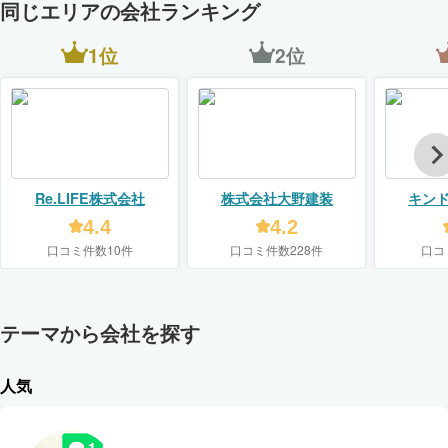
同じエリアの会社ランキング
1位
2位
Re.LIFE株式会社
株式会社大野建装
キン
【KIN
4.4
4.2
口コミ件数10件
口コミ件数228件
口コ
テーマから会社を探す
人気