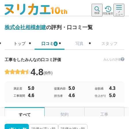
メ
検索
閲覧履歴
ニュー
株式会社相模創建
の評判・口コミ一覧
トップ
口コミ
写真
スタッフ
6
工事をしたみんなの口コミ評価
みんなの評価
4.8
(
6件
)
5.0
5.0
4.3
満足度
提案内容
金額感
4.6
4.6
5.0
工事期間
担当者
仕上がり
契約
工事
すべて