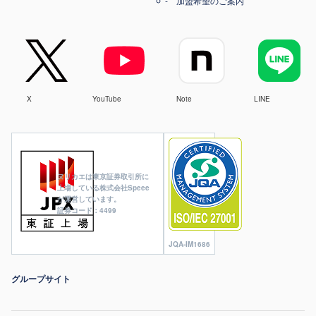
加盟希望のご案内
X
YouTube
Note
LINE
ヌリカエは東京証券取引所に
上場している株式会社Speee
が運営しています。
証券コード：4499
JQA-IM1686
グループサイト