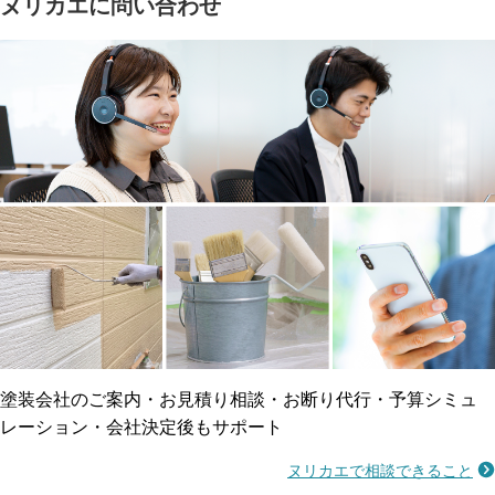
ヌリカエに問い合わせ
塗料の​品質を​保証
省エネ効果
メーカー保証
断熱・遮熱塗料対応
工事保険
雨漏り修繕
ご近所トラブルに
防水工事
賠償保険
塗装会社のご案内・お見積り相談・お断り代行・予算シミュ
レーション・会社決定後もサポート
ヌリカエで相談できること
施工不良に​備える
マンション・アパート対応