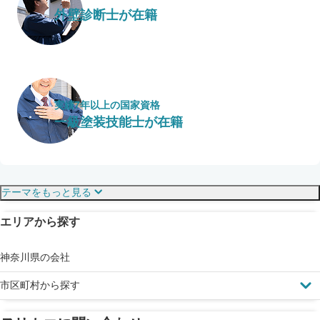
外壁診断士が在籍
実績7年以上の国家資格
一級塗装技能士が在籍
保証・保険
こだわり・特徴
テーマをもっと見る
エリアから探す
見えにくい屋根も安心
完成保証
ドローン診断
神奈川県の会社
市区町村から探す