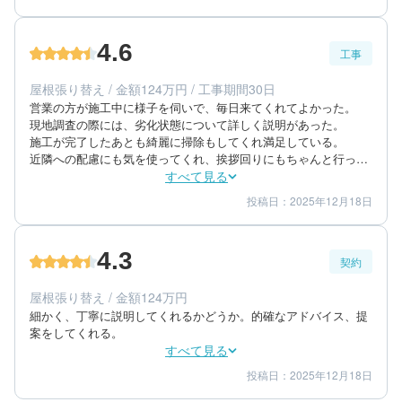
4
担当者
4.6
工事
50代/男性/一戸建て
エリア：神奈川県小田原市
屋根張り替え / 金額124万円 / 工事期間30日
築年数：30年
営業の方が施工中に様子を伺いで、毎日来てくれてよかった。

現地調査の際には、劣化状態について詳しく説明があった。

施工が完了したあとも綺麗に掃除もしてくれ満足している。

近隣への配慮にも気を使ってくれ、挨拶回りにもちゃんと行って
すべて見る
投稿日：2025年12月18日
4
5
工事期間
仕上がり
5
満足度
4.3
契約
70代/男性/一戸建て
エリア：神奈川県大和市
屋根張り替え / 金額124万円
築年数：26年
細かく、丁寧に説明してくれるかどうか。的確なアドバイス、提
案をしてくれる。
すべて見る
投稿日：2025年12月18日
5
3
提案内容
金額感
5
担当者