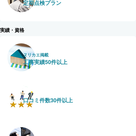
定期点検プラン
実績・資格
ヌリカエ掲載
工事実績50件以上
口コミ件数30件以上