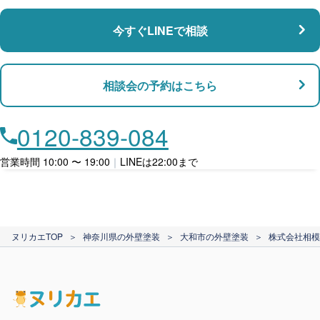
瑕疵保険
今すぐLINEで相談
支払い対応
相談会の予約はこちら
店舗・事務所対応
月々​分割で​お支払い
0120-839-084
ローン利用
営業時間 10:00 〜 19:00
｜
LINEは22:00まで
カード支払い
ヌリカエTOP
＞
神奈川県の外壁塗装
＞
大和市の外壁塗装
＞
株式会社相模