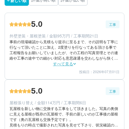
新しい順
評価が高い順
評価が低い順
5.0
工事
外壁塗装・屋根塗装 / 金額95万円 / 工事期間21日
事前の現場確認から見積もり提示に至るまで、その説明を丁寧に
行なって頂いたことに加え、2度塗りを行なってある頂ける事で
工程報告をお願いしていましたが、その工程の写真管理とその連
絡や工事の途中での細かい対応も意思疎通を交わしながら快く引
き受けて施工頂けました。
すべて見る
投稿日：2026年07月01日
5
5
工事期間
仕上がり
5
満足度
5.0
工事
60代/男性/一戸建て
エリア：神奈川県横浜市金沢区
屋根張り替え / 金額114万円 / 工事期間6日
築年数：50年
瓦屋根を新しい物に交換する工事をして頂きました。写真の奥側
に見える屋根が既存の瓦屋根で、手前の新しいのが工事後の屋根
です（奥の瓦屋根も交換予定です）。

見積もりの時点で撮影された写真を見せて下さり、状況確認の説