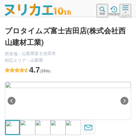
メ
検索
閲覧履歴
ニュー
プロタイムズ富士吉田店(株式会社西
山建材工業)
山梨県富士吉田市
所在地：
山梨県
対応エリア：
4.7
(
16
件)