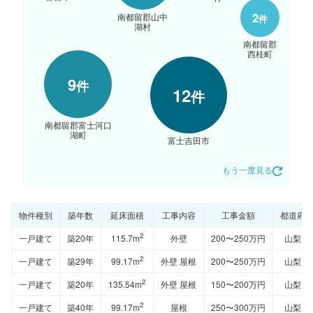
2
南都留郡山中
件
湖村
南都留郡
西桂町
9
件
12
件
南都留郡富士河口
湖町
富士吉田市
もう一度見る
物件種別
築年数
延床面積
工事内容
工事金額
都道府
2
一戸建て
築20年
115.7m
外壁
200〜250万円
山梨県
2
一戸建て
築29年
99.17m
外壁 屋根
200〜250万円
山梨県
2
一戸建て
築20年
135.54m
外壁 屋根
150〜200万円
山梨県
2
一戸建て
築40年
99.17m
屋根
250〜300万円
山梨県