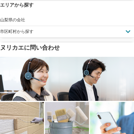
エリアから探す
見えにくい屋根も安心
完成保証
ドローン診断
山梨県の会社
市区町村から探す
ヌリカエに問い合わせ
塗料の​品質を​保証
省エネ効果
メーカー保証
断熱・遮熱塗料対応
工事保険
雨漏り修繕
ご近所トラブルに