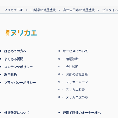
カード支払い
ヌリカエTOP
＞
山梨県の外壁塗装
＞
富士吉田市の外壁塗装
＞
プロタイム
電子マネー支払い
はじめての方へ
サービスについて
よくある質問
相場診断
会社診断
コンテンツポリシー
お家の劣化診断
利用規約
ヌリカエローン
プライバシーポリシー
ヌリカエ相談
ヌリカエ虎の巻
外壁塗装について
戸建て以外のオーナー様へ