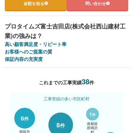
金額を知る
問い合わせ
プロタイムズ富士吉田店(株式会社西山建材工
業)の強みは？
高い顧客満足度・リピート率
お客様へのご提案の質
保証内容の充実度
38
これまでの工事実績
件
工事実績の多い市区町村
1
件
6
件
8
南都留
件
郡鳴沢
都留市
村