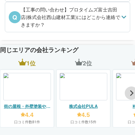
【工事の問い合わせ】プロタイムズ富士吉田
Q
店(株式会社西山建材工業)にはどこから連絡で
きますか？
同じエリアの会社ランキング
1位
2位
街の屋根・外壁塗装やさ
株式会社PULA
K
ん（株式会社クリーン）
4.4
4.5
口コミ件数81件
口コミ件数15件
口コ