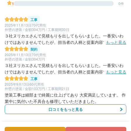
1
0件
工事
2025年11月13日
70代男性
外壁の塗装 / 金額304万円 / 工事期間30日
３社ヌリカエさんで見積もりを出してもらいました。一番安いわ
けではありませんでしたが、担当者の人柄と提案内容で決めまし
もっと見る
た。別荘だったので、工事には立ち会ってないんですが、毎日写
契約
真付きで進捗状況をメールで送ってくださり安心出来ました。
2025年11月13日
70代男性
外壁の塗装 / 金額304万円
３社ヌリカエさんで見積もりを出してもらいました。一番安いわ
けではありませんでしたが、担当者の人柄と提案内容で決めまし
もっと見る
た。
工事
2025年9月13日
60代男性
外壁の塗装 / 金額103万円 / 工事期間21日
塗装工事は細部まで綺麗に仕上げてあり 大変満足しています。 作
業中に気付いた不具合も修理していただきました。
口コミをもっと見る