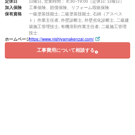
定休日
日曜日, 営業時間： 8:30~19:00（定休日: 日曜日）
加入保険
工事保険、賠償保険、リフォーム瑕疵保険
保有資格
一級塗装技能士, 二級塗装技能士, 石綿（アスベス
ト）作業主任者, 外壁診断士, 外壁劣化診断士, 二級建
築施工管理技士, 有機溶剤作業主任者, 二級施工管理
技士
ホームページ
https://www.nishiyamakenzai.com/
工事費用について相談する