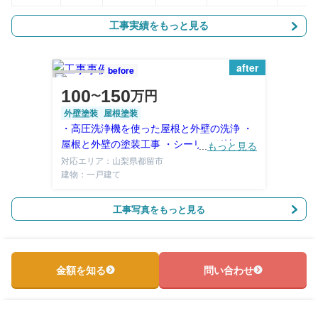
工事実績をもっと見る
after
before
100
150
万円
〜
外壁塗装
屋根塗装
・高圧洗浄機を使った屋根と外壁の洗浄 ・
屋根と外壁の塗装工事 ・シーリング材の打
...
もっと見る
ち直し
対応エリア：山梨県都留市
建物：一戸建て
工事写真をもっと見る
金額を知る
問い合わせ