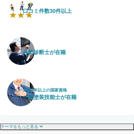
口コミ件数30件以上
外壁診断士が在籍
実績7年以上の国家資格
一級塗装技能士が在籍
保証・保険
こだわり・特徴
テーマをもっと見る