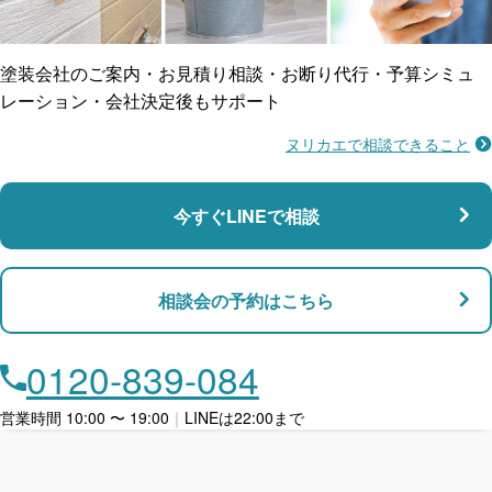
防水工事
賠償保険
塗装会社のご案内・お見積り相談・お断り代行・予算シミュ
レーション・会社決定後もサポート
ヌリカエで相談できること
施工不良に​備える
マンション・アパート対応
瑕疵保険
今すぐLINEで相談
支払い対応
相談会の予約はこちら
店舗・事務所対応
月々​分割で​お支払い
0120-839-084
ローン利用
営業時間 10:00 〜 19:00
｜
LINEは22:00まで