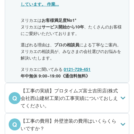
しています。 作業...
ヌリカエは
お客様満足度No1*
ヌリカエは
サービス開始から10年
、たくさんのお客様
にご愛好いただいております。
選ばれる理由は、
プロの相談員
による丁寧なご案内。
ヌリカエの相談員が、みなさまの会社選びのお悩みを
解決いたします。
ヌリカエに聞いてみる
0121-729-451
年中無休 9:00~19:00《通信料無料》
【工事の実績】プロタイムズ富士吉田店(株式
Q
会社西山建材工業)の工事実績についておしえ
てください。
【工事の費用】外壁塗装の費用はいくらくら
Q
いですか？