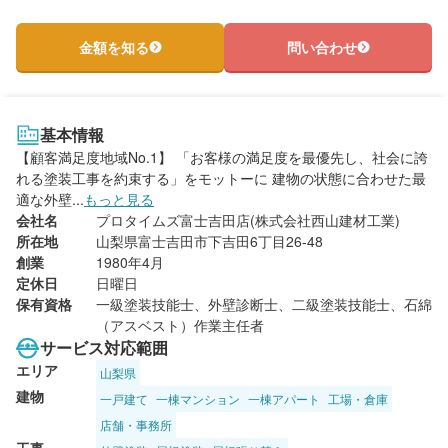
金額を知る
問い合わせ
基本情報
【顧客満足度地域No.1】 「お客様の満足度を最優先し、社会に誇
れる塗装工事を約束する」をモットーに 建物の状態に合わせた最
適な外壁...
もっと見る
会社名
プロタイムズ富士吉田店(株式会社西山建材工業)
所在地
山梨県富士吉田市下吉田6丁目26-48
創業
1980年4月
定休日
日曜日
保有資格
一級塗装技能士、外壁診断士、二級塗装技能士、石綿
（アスベスト）作業主任者
サービス対応範囲
エリア
山梨県
建物
一戸建て
一棟マンション
一棟アパート
工場・倉庫
店舗・事務所