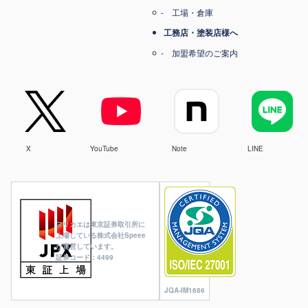
工場・倉庫
工務店・塗装店様へ
加盟希望のご案内
X
YouTube
Note
LINE
ヌリカエは東京証券取引所に
上場している株式会社Speee
が運営しています。
証券コード：4499
JQA-IM1686