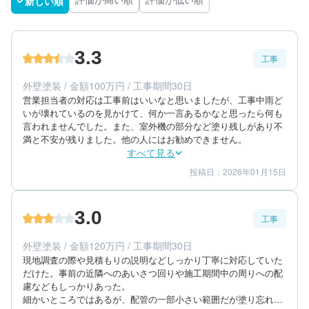
新しい順
評価が高い順
評価が低い順
3.3
工事
外壁塗装 / 金額100万円 / 工事期間30日
営業担当者の対応は工事前はいいなと思いましたが、工事中雨ど
いが壊れているのを見かけて、何か一言あるかなと思ったら何も
言われませんでした。また、室外機の部分など塗り残しがあり不
満と不安が残りました。他の人にはお勧めできません。
すべて見る
投稿日：2026年01月15日
5
3
工事期間
仕上がり
2
満足度
3.0
工事
40代/男性/一戸建て
エリア：愛知県稲沢市
外壁塗装 / 金額120万円 / 工事期間30日
築年数：10年
現地調査の際や見積もりの説明などしっかり丁寧に対応していた
だけた。事前の近隣へのあいさつ回りや施工期間中の周りへの配
慮などもしっかりあった。

細かいところではあるが、配管の一部小さい範囲だが塗り忘れの