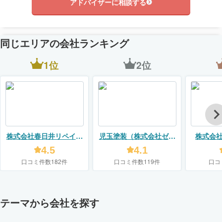
アドバイザーに相談する
同じエリアの会社ランキング
1位
2位
株式会社春日井リペイン
児玉塗装（株式会社ゼロ
株式会
ト
プラス）
フォーム
4.5
4.1
口コミ件数182件
口コミ件数119件
口コ
テーマから会社を探す