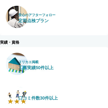
安心のアフターフォロー
定期点検プラン
実績・資格
ヌリカエ掲載
工事実績50件以上
口コミ件数30件以上