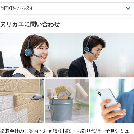
市区町村から探す
ヌリカエに問い合わせ
塗料の​品質を​保証
省エネ効果
メーカー保証
断熱・遮熱塗料対応
工事保険
雨漏り修繕
ご近所トラブルに
防水工事
賠償保険
塗装会社のご案内・お見積り相談・お断り代行・予算シミュ