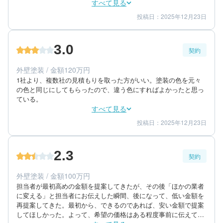
部分などがあった。
すべて見る
投稿日：2025年12月23日
3
3
工事期間
仕上がり
3
満足度
3.0
契約
70代/男性/一戸建て
エリア：愛知県稲沢市
外壁塗装 / 金額120万円
築年数：30年
1社より、複数社の見積もりを取った方がいい。塗装の色を元々
の色と同じにしてもらったので、違う色にすればよかったと思っ
ている。
すべて見る
投稿日：2025年12月23日
3
3
提案内容
金額感
3
担当者
2.3
契約
70代/男性/一戸建て
エリア：愛知県稲沢市
外壁塗装 / 金額100万円
築年数：30年
担当者が最初高めの金額を提案してきたが、その後「ほかの業者
に変える」と担当者にお伝えした瞬間、後になって、低い金額を
再提案してきた。最初から、できるのであれば、安い金額で提案
してほしかった。よって、希望の価格はある程度事前に伝えてお