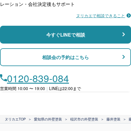
レーション・会社決定後もサポート
ヌリカエで相談できること
施工不良に​備える
マンション・アパート対応
瑕疵保険
今すぐLINEで相談
支払い対応
相談会の予約はこちら
店舗・事務所対応
月々​分割で​お支払い
0120-839-084
ローン利用
営業時間 10:00 〜 19:00
｜
LINEは22:00まで
カード支払い
ヌリカエTOP
＞
愛知県の外壁塗装
＞
稲沢市の外壁塗装
＞
藤井塗装
＞