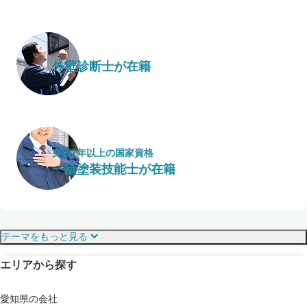
外壁診断士が在籍
実績7年以上の国家資格
一級塗装技能士が在籍
保証・保険
こだわり・特徴
テーマをもっと見る
エリアから探す
見えにくい屋根も安心
完成保証
ドローン診断
愛知県の会社