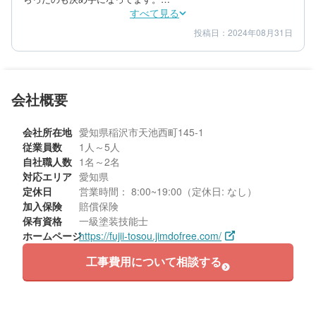
すべて見る
色見本を壁に塗っていただきこちらで選びました。

投稿日：2024年08月31日
5
5
提案内容
金額感
パンフレットとは違い現物で確認出来て良かったです。

5
担当者
塗料の耐久性を求めると価格がかなり高くなる他社に比べて想定
内での価格だったため。

塗料の説明。

50代/女性/一戸建て
ツートンカラーの希望を出しましたが何種か提案していただき選
会社概要
エリア：愛知県稲沢市
びやすかった。
築年数：20年
会社所在地
愛知県稲沢市天池西町145-1
従業員数
1人～5人
自社職人数
1名～2名
対応エリア
愛知県
定休日
営業時間： 8:00~19:00（定休日: なし）
加入保険
賠償保険
保有資格
一級塗装技能士
ホームページ
https://fujii-tosou.jimdofree.com/
工事費用について相談する