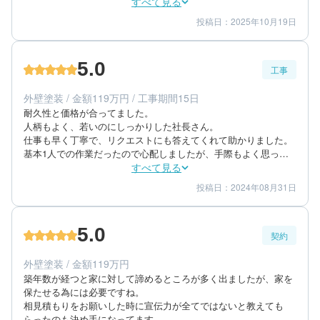
いたほうがいいと思う。
すべて見る
投稿日：2025年10月19日
3
2
提案内容
金額感
2
担当者
5.0
工事
40代/男性/一戸建て
エリア：愛知県稲沢市
外壁塗装 / 金額119万円 / 工事期間15日
築年数：10年
耐久性と価格が合ってました。

人柄もよく、若いのにしっかりした社長さん。

仕事も早く丁寧で、リクエストにも答えてくれて助かりました。

基本1人での作業だったので心配しましたが、手際もよく思った
より期間もかからなかったです。

すべて見る
綺麗に仕上がって満足です。

投稿日：2024年08月31日
5
5
工事期間
仕上がり
この内容と価格ならもっと早くに塗装をお願いしてれば良かった
5
満足度
かな。
5.0
契約
50代/女性/一戸建て
エリア：愛知県稲沢市
外壁塗装 / 金額119万円
築年数：20年
築年数が経つと家に対して諦めるところが多く出ましたが、家を
保たせる為には必要ですね。

相見積もりをお願いした時に宣伝力が全てではないと教えても
らったのも決め手になってます。
