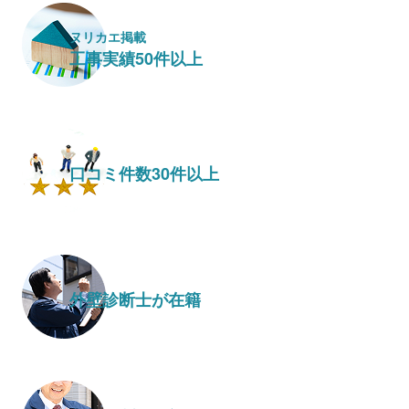
ヌリカエ掲載
工事実績50件以上
口コミ件数30件以上
外壁診断士が在籍