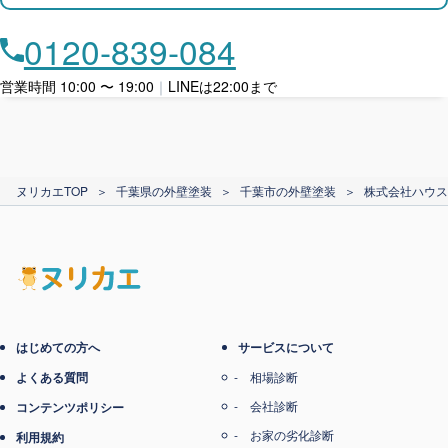
月々​分割で​お支払い
0120-839-084
ローン利用
営業時間 10:00 〜 19:00
｜
LINEは22:00まで
カード支払い
ヌリカエTOP
＞
千葉県の外壁塗装
＞
千葉市の外壁塗装
＞
株式会社ハウス
電子マネー支払い
はじめての方へ
サービスについて
よくある質問
相場診断
会社診断
コンテンツポリシー
お家の劣化診断
利用規約