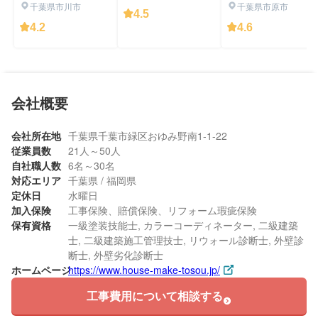
千葉県市川市
千葉県市原市
4.5
4.2
4.6
会社概要
会社所在地
千葉県千葉市緑区おゆみ野南1-1-22
従業員数
21人～50人
自社職人数
6名～30名
対応エリア
千葉県 / 福岡県
定休日
水曜日
加入保険
工事保険、賠償保険、リフォーム瑕疵保険
保有資格
一級塗装技能士, カラーコーディネーター, 二級建築
士, 二級建築施工管理技士, リウォール診断士, 外壁診
断士, 外壁劣化診断士
ホームページ
https://www.house-make-tosou.jp/
工事費用について相談する