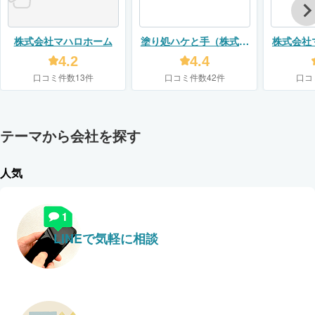
株式会社マハロホーム
塗り処ハケと手（株式会
株式会社
社ユーモア）
4.2
4.4
口コミ件数13件
口コミ件数42件
口コ
テーマから会社を探す
人気
LINEで気軽に相談