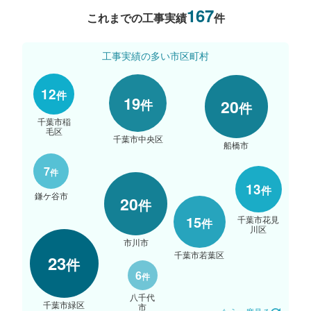
心して過ごしていただくことが可能なんです。
167
これまでの工事実績
件
工事実績の多い市区町村
12
件
19
20
件
件
千葉市稲
毛区
千葉市中央区
船橋市
7
件
13
件
鎌ケ谷市
20
件
15
千葉市花見
件
川区
市川市
千葉市若葉区
23
件
6
件
八千代
千葉市緑区
市