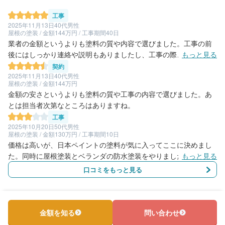
工事
2025年11月13日
40代男性
屋根の塗装 / 金額144万円 / 工事期間40日
業者の金額というよりも塗料の質や内容で選びました。工事の前
後にはしっかり連絡や説明もありましたし、工事の際、車などに
もっと見る
カバーをかけて周囲の配慮もしっかりされていました。また、外
契約
の明るさを考慮して窓のところにはカバーを少な目にしてくれた
2025年11月13日
40代男性
屋根の塗装 / 金額144万円
りと、ストレスを感じることなく施工を受けることができまし
金額の安さというよりも塗料の質や工事の内容で選びました。あ
た。
とは担当者次第なところはありますね。
工事
2025年10月20日
50代男性
屋根の塗装 / 金額130万円 / 工事期間10日
価格は高いが、日本ペイントの塗料が気に入ってここに決めまし
た。同時に屋根塗装とベランダの防水塗装をやりました。熟練工
もっと見る
とそうで無いものの技術力に差がありそうで、誰が来るか、そこ
口コミをもっと見る
は運次第です。
金額を知る
問い合わせ