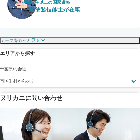
実績7年以上の国家資格
一級塗装技能士が在籍
保証・保険
こだわり・特徴
テーマをもっと見る
エリアから探す
見えにくい屋根も安心
完成保証
ドローン診断
千葉県の会社
市区町村から探す
ヌリカエに問い合わせ
塗料の​品質を​保証
省エネ効果
メーカー保証
断熱・遮熱塗料対応