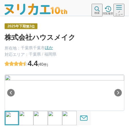
メ
検索
閲覧履歴
ニュー
第
位
2025年下期
3
株式会社ハウスメイク
千葉県千葉市
所在地：
ほか
千葉県 / 福岡県
対応エリア：
4.4
(
40
件)