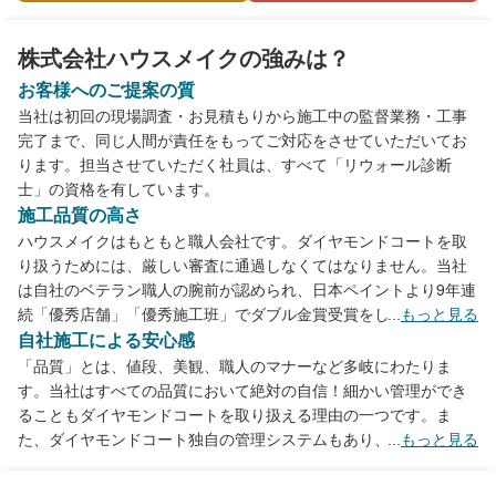
株式会社ハウスメイクの強みは？
お客様へのご提案の質
当社は初回の現場調査・お見積もりから施工中の監督業務・工事
完了まで、同じ人間が責任をもってご対応をさせていただいてお
ります。担当させていただく社員は、すべて「リウォール診断
士」の資格を有しています。
施工品質の高さ
ハウスメイクはもともと職人会社です。ダイヤモンドコートを取
り扱うためには、厳しい審査に通過しなくてはなりません。当社
は自社のベテラン職人の腕前が認められ、日本ペイントより9年連
続「優秀店舗」「優秀施工班」でダブル金賞受賞をしています。
...
もっと見る
これはダイヤモンドコートを取り扱える選ばれた塗装店の中でも
自社施工による安心感
他になく、日本全国の塗装店に目標とされる企業であることの証
「品質」とは、値段、美観、職人のマナーなど多岐にわたりま
に他なりません。塗装の腕前についてはお任せください！
す。当社はすべての品質において絶対の自信！細かい管理ができ
ることもダイヤモンドコートを取り扱える理由の一つです。ま
た、ダイヤモンドコート独自の管理システムもあり、さらに厳し
...
もっと見る
く、しっかりとした施工監理・安全性の確保を実施しています。
そのため、ご依頼いただいた施主様にも、工事が完了するまで安