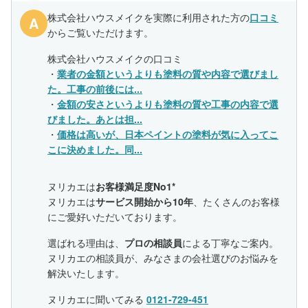
株式会社ハウスメイクを実際に利用された方の
口コミ
A
からご覧いただけます。
株式会社ハウスメイクの口コミ
・
業者の金額というよりも塗料の質や内容で選びまし
た。工事の前後には...
・
金額の安さというよりも塗料の質や工事の内容で選
びました。あとは担...
・
価格は高いが、日本ペイントの塗料が気に入ってこ
こに決めました。同...
ヌリカエは
お客様満足度No1*
ヌリカエは
サービス開始から10年
、たくさんのお客様
にご愛好いただいております。
選ばれる理由は、
プロの相談員
による丁寧なご案内。
ヌリカエの相談員が、みなさまの会社選びのお悩みを
解決いたします。
ヌリカエに聞いてみる
0121-729-451