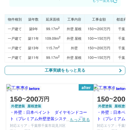
もう一度見る
物件種別
築年数
延床面積
工事内容
工事金額
都道府
2
一戸建て
築9年
99.17m
外壁 屋根
150〜200万円
千葉県
2
一戸建て
築11年
109.09m
外壁 屋根
100〜150万円
千葉県
2
一戸建て
築13年
115.7m
外壁
150〜200万円
千葉県
2
一戸建て
築11年
99.17m
外壁 屋根
100〜150万円
千葉県
工事実績をもっと見る
after
before
before
150
200
150
200
万円
〜
〜
外壁塗装
屋根塗装
外壁塗装
屋根塗装
・外壁：日本ペイント ダイヤモンドコー
・外壁：日本ペイ
ト（プレミアム外壁塗装システム）、屋
ト（プレミアム外
...
もっと見る
根：「遮熱塗料」
根：「遮熱塗料」
対応エリア：千葉県千葉市花見川区
対応エリア：千葉県