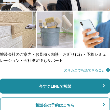
工事保険
雨漏り修繕
ご近所トラブルに
防水工事
賠償保険
塗装会社のご案内・お見積り相談・お断り代行・予算シミュ
レーション・会社決定後もサポート
ヌリカエで相談できること
施工不良に​備える
マンション・アパート対応
瑕疵保険
今すぐLINEで相談
支払い対応
相談会の予約はこちら
店舗・事務所対応