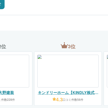
せ
2位
3位
大野建装
キンドリーホーム【KINDLY株式会
社】
4.3
件数228件
口コミ件数56件