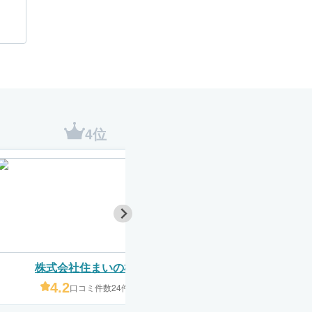
4位
5位
株式会社住まいの杜
株式会社心想
4.2
4.7
口コミ件数24件
口コミ件数