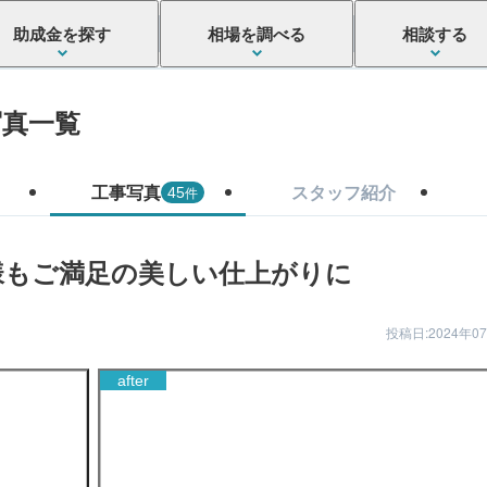
助成金を探す
相場を調べる
相談する
写真一覧
工事写真
スタッフ紹介
件
45
様もご満足の美しい仕上がりに
投稿日:2024年0
after