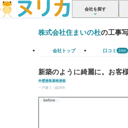
会社を探す
株式会社住まいの杜
の工事
会社トップ
口コミ
件
24
新築のように綺麗に。お客
外壁塗装
屋根塗装
一戸建て / 築26年
before