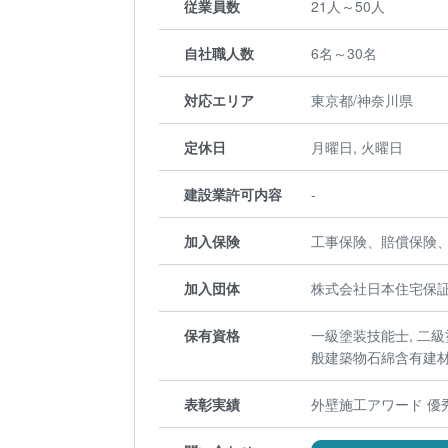
従業員数
21人～50人
自社職人数
6名～30名
対応エリア
東京都/神奈川県
定休日
月曜日, 火曜日
建設業許可内容
-
加入保険
工事保険、賠償保険
加入団体
株式会社日本住宅保証
保有資格
一級塗装技能士, 二級
般建築物石綿含有建
表彰実績
外壁施工アワード 優