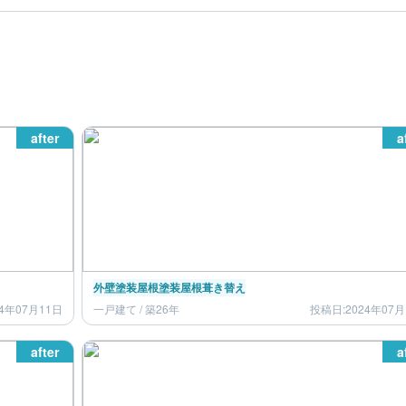
after
a
外壁塗装
屋根塗装
屋根葺き替え
4年07月11日
一戸建て / 築26年
投稿日:2024年07月
after
a