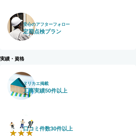
安心のアフターフォロー
定期点検プラン
実績・資格
ヌリカエ掲載
工事実績50件以上
口コミ件数30件以上