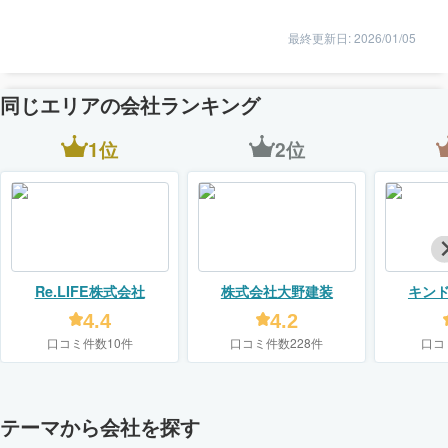
最終更新日: 2026/01/05
同じエリアの会社ランキング
1位
2位
Re.LIFE株式会社
株式会社大野建装
キン
【KIN
4.4
4.2
口コミ件数10件
口コミ件数228件
口コ
テーマから会社を探す