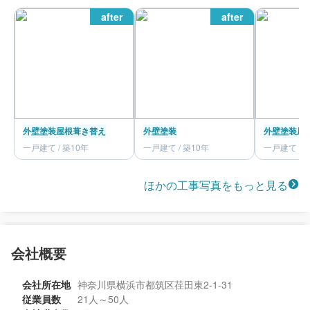
after
after
外壁塗装
屋根葺き替え
外壁塗装
外壁塗装
屋
一戸建て / 築10年
一戸建て / 築10年
一戸建て / 
ほかの工事写真をもっと見る
会社概要
会社所在地
神奈川県横浜市都筑区荏田東2-1-31
従業員数
21人～50人