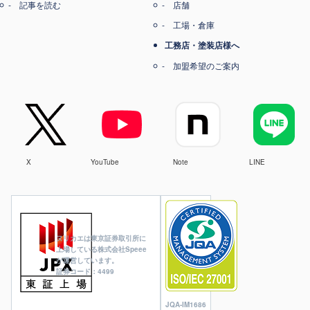
記事を読む
店舗
工場・倉庫
工務店・塗装店様へ
加盟希望のご案内
X
YouTube
Note
LINE
ヌリカエは東京証券取引所に
上場している株式会社Speee
が運営しています。
証券コード：4499
JQA-IM1686