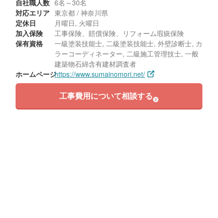
自社職人数
6名～30名
対応エリア
東京都 / 神奈川県
定休日
月曜日, 火曜日
加入保険
工事保険、賠償保険、リフォーム瑕疵保険
保有資格
一級塗装技能士, 二級塗装技能士, 外壁診断士, カ
ラーコーディネーター, 二級施工管理技士, 一般
建築物石綿含有建材調査者
ホームページ
https://www.sumainomori.net/
工事費用について相談する