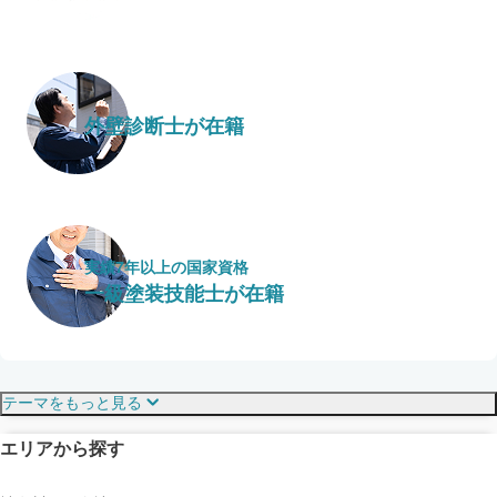
外壁診断士が在籍
実績7年以上の国家資格
一級塗装技能士が在籍
保証・保険
こだわり・特徴
テーマをもっと見る
エリアから探す
見えにくい屋根も安心
完成保証
ドローン診断