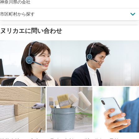
神奈川県の会社
市区町村から探す
ヌリカエに問い合わせ
塗料の​品質を​保証
省エネ効果
メーカー保証
断熱・遮熱塗料対応
工事保険
雨漏り修繕
ご近所トラブルに
防水工事
賠償保険