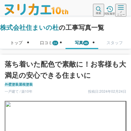
メ
検索
閲覧履歴
ニュー
株式会社住まいの杜
の工事写真一覧
トップ
口コミ
写真
スタッフ
24
45
落ち着いた配色で素敵に！お客様も大
満足の安心できる住まいに
外壁塗装
屋根塗装
一戸建て / 築10年
投稿日:2024年02月24日