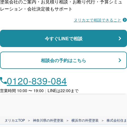
塗装会社のご案内・お見積り相談・お断り代行・予算シミュ
レーション・会社決定後もサポート
ヌリカエで相談できること
施工不良に​備える
マンション・アパート対応
瑕疵保険
今すぐLINEで相談
支払い対応
相談会の予約はこちら
店舗・事務所対応
月々​分割で​お支払い
0120-839-084
ローン利用
営業時間 10:00 〜 19:00
｜
LINEは22:00まで
カード支払い
ヌリカエTOP
＞
神奈川県の外壁塗装
＞
横浜市の外壁塗装
＞
株式会社住ま