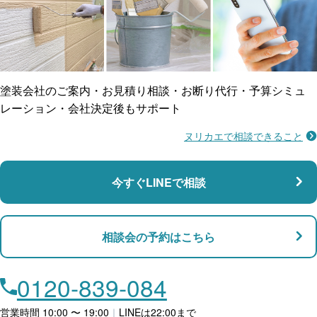
ご近所トラブルに
防水工事
賠償保険
塗装会社のご案内・お見積り相談・お断り代行・予算シミュ
レーション・会社決定後もサポート
ヌリカエで相談できること
施工不良に​備える
マンション・アパート対応
瑕疵保険
今すぐLINEで相談
支払い対応
相談会の予約はこちら
店舗・事務所対応
月々​分割で​お支払い
0120-839-084
ローン利用
営業時間 10:00 〜 19:00
｜
LINEは22:00まで