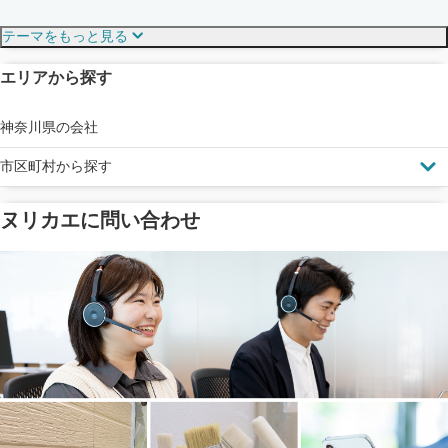
保証・保険
こだわり・特徴
テーマをもっと見る
エリアから探す
見えにくい屋根も安心
完成保証
ドローン診断
神奈川県の会社
市区町村から探す
ヌリカエに問い合わせ
塗料の​品質を​保証
省エネ効果
メーカー保証
断熱・遮熱塗料対応
工事保険
雨漏り修繕