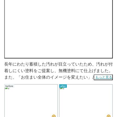
長年にわたり蓄積した汚れが目立っていたため、汚れが付
着しにくい塗料をご提案し、無機塗料にて仕上げました。
また、「お住まい全体のイメージを変えたい」とのご要望
もっと見る
を受け、特注色で塗装を行い、仕上がりにも大変ご満足い
before
after
ただくことができました。