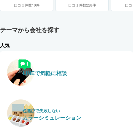
口コミ件数10件
口コミ件数228件
口コ
テーマから会社を探す
人気
LINEで気軽に相談
色選びで失敗しない
カラーシミュレーション