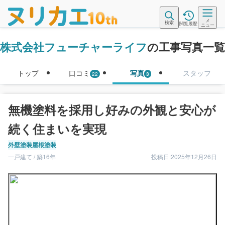
メ
検索
閲覧履歴
ニュー
株式会社フューチャーライフ
の工事写真一覧
トップ
口コミ
写真
スタッフ
22
3
無機塗料を採用し好みの外観と安心が
続く住まいを実現
外壁塗装
屋根塗装
一戸建て / 築16年
投稿日:2025年12月26日