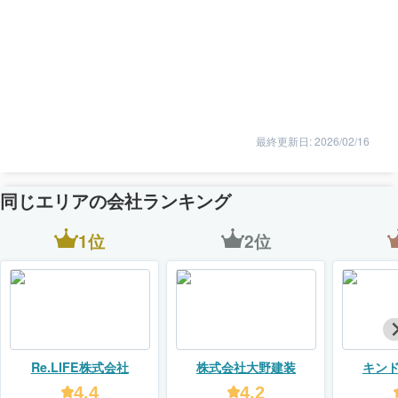
最終更新日: 2026/02/16
同じエリアの会社ランキング
1位
2位
Re.LIFE株式会社
株式会社大野建装
キン
【KIN
4.4
4.2