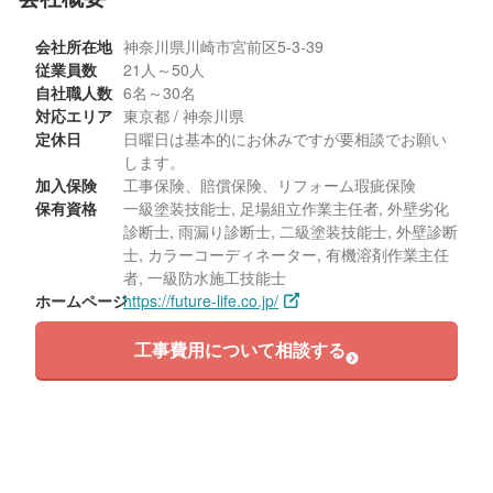
会社所在地
神奈川県川崎市宮前区5-3-39
従業員数
21人～50人
自社職人数
6名～30名
対応エリア
東京都 / 神奈川県
定休日
日曜日は基本的にお休みですが要相談でお願い
します。
加入保険
工事保険、賠償保険、リフォーム瑕疵保険
保有資格
一級塗装技能士, 足場組立作業主任者, 外壁劣化
診断士, 雨漏り診断士, 二級塗装技能士, 外壁診断
士, カラーコーディネーター, 有機溶剤作業主任
者, 一級防水施工技能士
ホームページ
https://future-life.co.jp/
工事費用について相談する