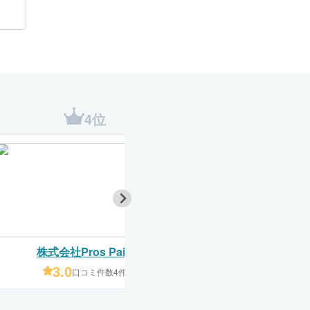
4位
5位
株式会社Pros Pain
大野塗装
3.0
4.5
口コミ件数4件
口コミ件数