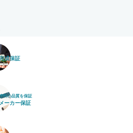
完成保証
塗料の​品質を​保証
メーカー保証