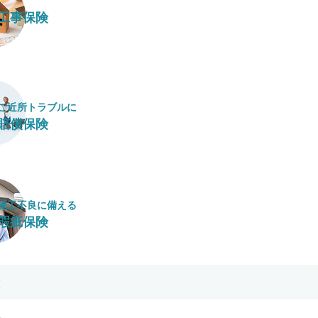
工事保険
ご近所トラブルに
賠償保険
施工不良に​備える
瑕疵保険