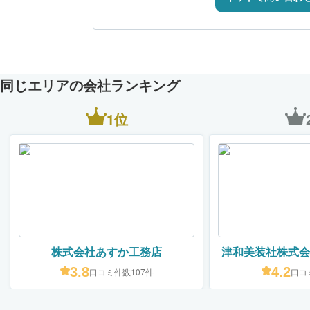
同じエリアの会社ランキング
1位
株式会社あすか工務店
津和美装社株式会
鈴鹿・四
3.8
4.2
口コミ件数107件
口コ