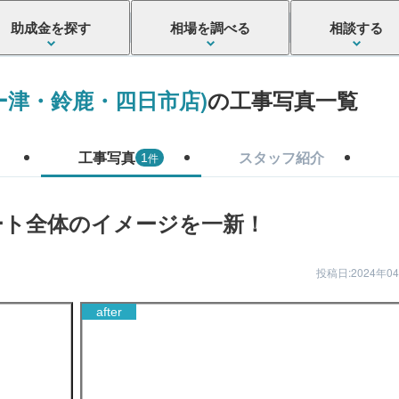
助成金を探す
相場を調べる
相談する
ー津・鈴鹿・四日市店)
の工事写真一覧
工事写真
スタッフ紹介
件
1
ート全体のイメージを一新！
投稿日:2024年0
after