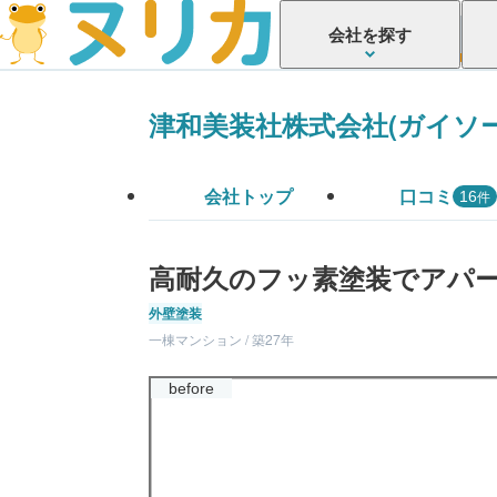
会社を探す
津和美装社株式会社(ガイソ
会社トップ
口コミ
件
16
高耐久のフッ素塗装でアパ
外壁塗装
一棟マンション / 築27年
before