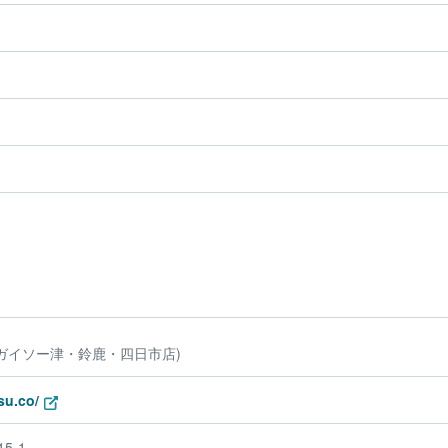
ガイソー津・鈴鹿・四日市店)
su.co/
5-1