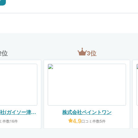
2位
3位
社(ガイソー津・
株式会社ペイントワン
日市店)
4.9
ミ件数16件
口コミ件数5件