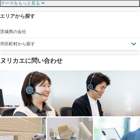
テーマをもっと見る
エリアから探す
見えにくい屋根も安心
完成保証
ドローン診断
茨城県の会社
市区町村から探す
ヌリカエに問い合わせ
塗料の​品質を​保証
省エネ効果
メーカー保証
断熱・遮熱塗料対応
工事保険
雨漏り修繕