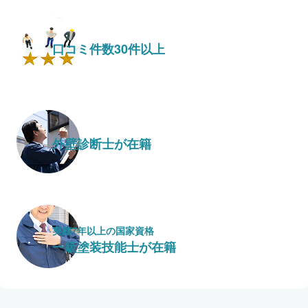
口コミ件数30件以上
外壁診断士が在籍
実績7年以上の国家資格
一級塗装技能士が在籍
保証・保険
こだわり・特徴