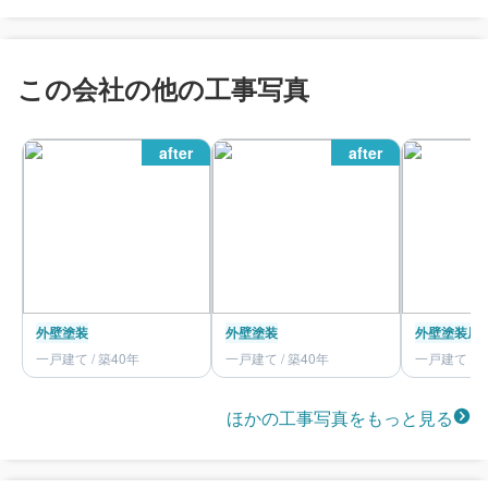
この会社の他の工事写真
after
after
外壁塗装
外壁塗装
外壁塗装
屋
一戸建て / 築40年
一戸建て / 築40年
一戸建て / 
ほかの工事写真をもっと見る