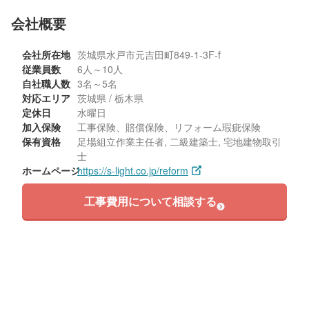
会社概要
会社所在地
茨城県水戸市元吉田町849-1-3F-f
従業員数
6人～10人
自社職人数
3名～5名
対応エリア
茨城県 / 栃木県
定休日
水曜日
加入保険
工事保険、賠償保険、リフォーム瑕疵保険
保有資格
足場組立作業主任者, 二級建築士, 宅地建物取引
士
ホームページ
https://s-light.co.jp/reform
工事費用について相談する