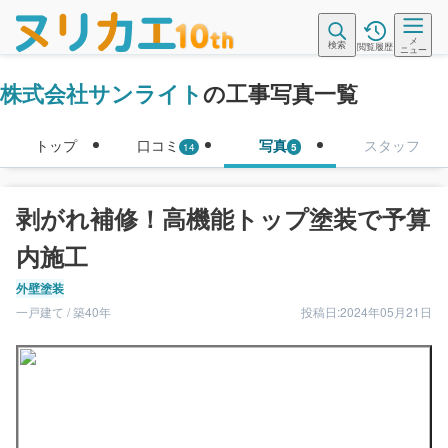
メ
検索
閲覧履歴
ニュー
株式会社サンライト
の工事写真一覧
トップ
口コミ
写真
スタッフ
14
5
剥がれ補修！高機能トップ塗装で予算
内施工
外壁塗装
一戸建て / 築40年
投稿日:2024年05月21日