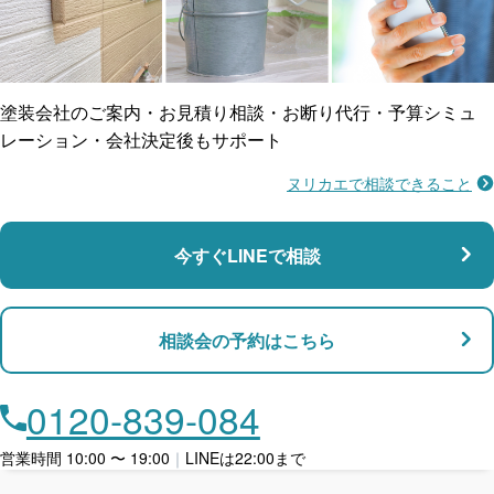
ご近所トラブルに
防水工事
賠償保険
塗装会社のご案内・お見積り相談・お断り代行・予算シミュ
レーション・会社決定後もサポート
ヌリカエで相談できること
施工不良に​備える
マンション・アパート対応
瑕疵保険
今すぐLINEで相談
支払い対応
相談会の予約はこちら
店舗・事務所対応
月々​分割で​お支払い
0120-839-084
ローン利用
営業時間 10:00 〜 19:00
｜
LINEは22:00まで