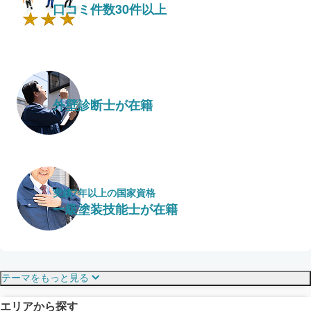
口コミ件数30件以上
外壁診断士が在籍
実績7年以上の国家資格
一級塗装技能士が在籍
保証・保険
こだわり・特徴
テーマをもっと見る
エリアから探す