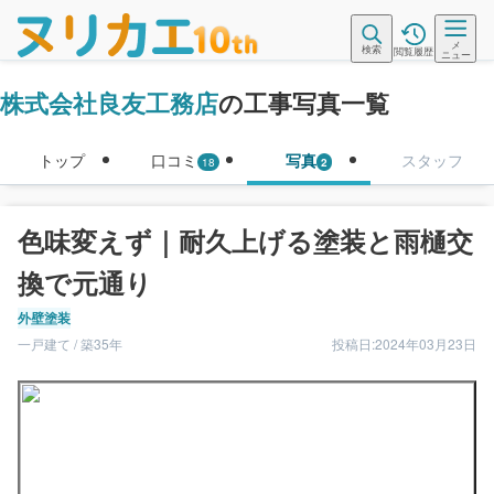
メ
検索
閲覧履歴
ニュー
株式会社良友工務店
の工事写真一覧
トップ
口コミ
写真
スタッフ
18
2
色味変えず｜耐久上げる塗装と雨樋交
換で元通り
外壁塗装
一戸建て / 築35年
投稿日:2024年03月23日