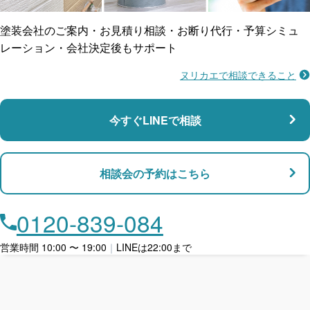
塗装会社のご案内・お見積り相談・お断り代行・予算シミュ
レーション・会社決定後もサポート
ヌリカエで相談できること
施工不良に​備える
マンション・アパート対応
瑕疵保険
今すぐLINEで相談
支払い対応
相談会の予約はこちら
店舗・事務所対応
月々​分割で​お支払い
0120-839-084
ローン利用
営業時間 10:00 〜 19:00
｜
LINEは22:00まで