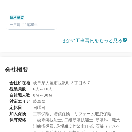
屋根塗装
一戸建て / 築35年
ほかの工事写真をもっと見る
会社概要
会社所在地
岐阜県大垣市長沢町３丁目６７−１
従業員数
6人～10人
自社職人数
6名～30名
対応エリア
岐阜県
定休日
日曜日
加入保険
工事保険、賠償保険、リフォーム瑕疵保険
保有資格
一級塗装技能士, 二級塗装技能士, 塗装科・職業
訓練指導員, 足場組立作業主任者, 石綿（アスベ