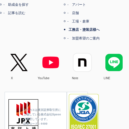
助成金を探す
アパート
記事を読む
店舗
工場・倉庫
工務店・塗装店様へ
加盟希望のご案内
X
YouTube
Note
LINE
ヌリカエは東京証券取引所に
上場している株式会社Speee
が運営しています。
証券コード：4499