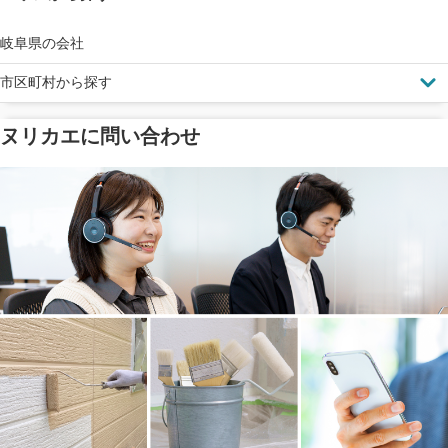
見えにくい屋根も安心
完成保証
ドローン診断
岐阜県の会社
市区町村から探す
ヌリカエに問い合わせ
塗料の​品質を​保証
省エネ効果
メーカー保証
断熱・遮熱塗料対応
工事保険
雨漏り修繕
ご近所トラブルに
防水工事
賠償保険