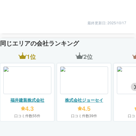
最終更新日: 2025/10/17
同じエリアの会社ランキング
1位
2位
福井建装株式会社
株式会社ジョーセイ
4.3
4.5
口コミ件数55件
口コミ件数39件
口コ