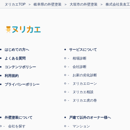
カード支払い
ヌリカエTOP
＞
岐阜県の外壁塗装
＞
大垣市の外壁塗装
＞
株式会社良友工
電子マネー支払い
はじめての方へ
サービスについて
よくある質問
相場診断
会社診断
コンテンツポリシー
お家の劣化診断
利用規約
ヌリカエローン
プライバシーポリシー
ヌリカエ相談
ヌリカエ虎の巻
外壁塗装について
戸建て以外のオーナー様へ
会社を探す
マンション