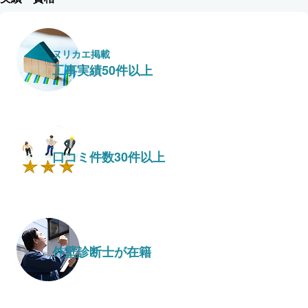
ヌリカエ掲載
工事実績50件以上
口コミ件数30件以上
外壁診断士が在籍