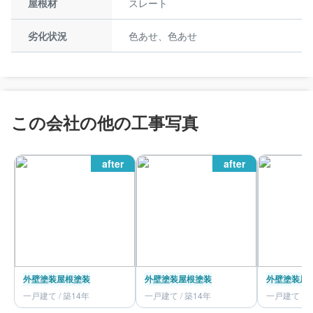
屋根材
スレート
劣化状況
色あせ、色あせ
この会社の他の工事写真
after
after
外壁塗装
屋根塗装
外壁塗装
屋根塗装
外壁塗装
屋
一戸建て / 築14年
一戸建て / 築14年
一戸建て / 