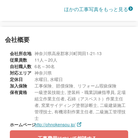
ほかの工事写真をもっと見る
会社概要
会社所在地
神奈川県高座郡寒川町岡田1-21-13
従業員数
11人～20人
自社職人数
6名～30名
対応エリア
神奈川県
定休日
水曜日, 水曜日
加入保険
工事保険、賠償保険、リフォーム瑕疵保険
保有資格
一級塗装技能士, 塗装科・職業訓練指導員, 足場
組立作業主任者, 石綿（アスベスト）作業主任
者, 窯業サイディング塗替診断士, 二級建築施工
管理技士, 有機溶剤作業主任者, 二級施工管理技
士
ホームページ
http://ohnokensou.jp/