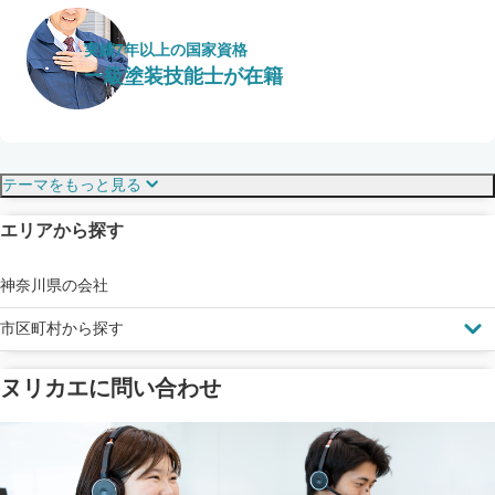
実績7年以上の国家資格
一級塗装技能士が在籍
保証・保険
こだわり・特徴
テーマをもっと見る
エリアから探す
見えにくい屋根も安心
完成保証
ドローン診断
神奈川県の会社
市区町村から探す
ヌリカエに問い合わせ
塗料の​品質を​保証
省エネ効果
メーカー保証
断熱・遮熱塗料対応