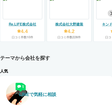
Re.LIFE株式会社
株式会社大野建装
キン
【KIN
4.4
4.2
口コミ件数10件
口コミ件数228件
口コ
テーマから会社を探す
人気
LINEで気軽に相談