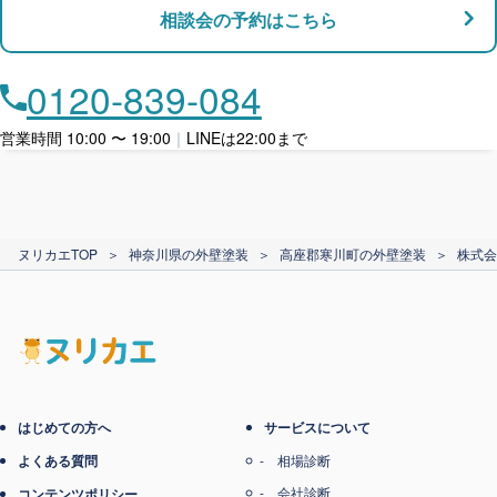
相談会の予約はこちら
店舗・事務所対応
月々​分割で​お支払い
0120-839-084
ローン利用
営業時間 10:00 〜 19:00
｜
LINEは22:00まで
カード支払い
ヌリカエTOP
＞
神奈川県の外壁塗装
＞
高座郡寒川町の外壁塗装
＞
株式会
電子マネー支払い
はじめての方へ
サービスについて
よくある質問
相場診断
会社診断
コンテンツポリシー