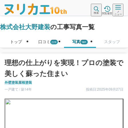
メ
検索
閲覧履歴
ニュー
株式会社大野建装
の工事写真一覧
トップ
口コミ
写真
スタッフ
228
181
理想の仕上がりを実現！プロの塗装で
美しく蘇った住まい
外壁塗装
屋根塗装
一戸建て / 築14年
投稿日:2025年09月27日