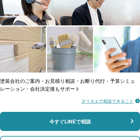
工事保険
雨漏り修繕
ご近所トラブルに
防水工事
賠償保険
塗装会社のご案内・お見積り相談・お断り代行・予算シミュ
レーション・会社決定後もサポート
ヌリカエで相談できること
施工不良に​備える
マンション・アパート対応
瑕疵保険
今すぐLINEで相談
支払い対応