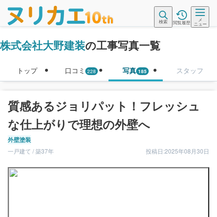
メ
検索
閲覧履歴
ニュー
株式会社大野建装
の工事写真一覧
トップ
口コミ
写真
スタッフ
228
185
質感あるジョリパット！フレッシュ
な仕上がりで理想の外壁へ
外壁塗装
一戸建て / 築37年
投稿日:2025年08月30日