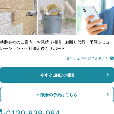
ご近所トラブルに
防水工事
賠償保険
塗装会社のご案内・お見積り相談・お断り代行・予算シミュ
レーション・会社決定後もサポート
ヌリカエで相談できること
施工不良に​備える
マンション・アパート対応
瑕疵保険
今すぐLINEで相談
支払い対応
相談会の予約はこちら
店舗・事務所対応
月々​分割で​お支払い
0120-839-084