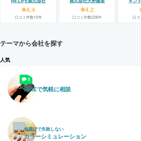
Re.LIFE株式会社
株式会社大野建装
キン
【KIN
4.4
4.2
口コミ件数10件
口コミ件数228件
口コ
テーマから会社を探す
人気
LINEで気軽に相談
色選びで失敗しない
カラーシミュレーション