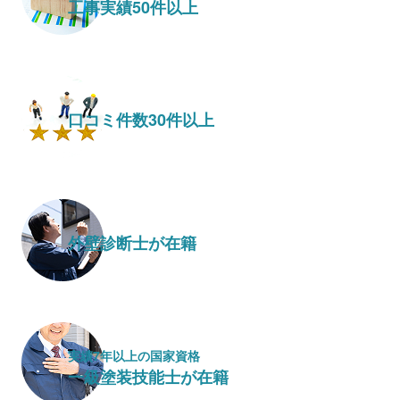
工事実績50件以上
口コミ件数30件以上
外壁診断士が在籍
実績7年以上の国家資格
一級塗装技能士が在籍