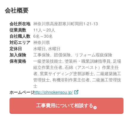
会社概要
会社所在地
神奈川県高座郡寒川町岡田1-21-13
従業員数
11人～20人
自社職人数
6名～30名
対応エリア
神奈川県
定休日
水曜日, 水曜日
加入保険
工事保険、賠償保険、リフォーム瑕疵保険
保有資格
一級塗装技能士, 塗装科・職業訓練指導員, 足場
組立作業主任者, 石綿（アスベスト）作業主任
者, 窯業サイディング塗替診断士, 二級建築施工
管理技士, 有機溶剤作業主任者, 二級施工管理技
士
ホームページ
http://ohnokensou.jp/
工事費用について相談する