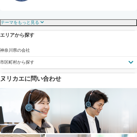
保証・保険
こだわり・特徴
テーマをもっと見る
エリアから探す
見えにくい屋根も安心
完成保証
ドローン診断
神奈川県の会社
市区町村から探す
ヌリカエに問い合わせ
塗料の​品質を​保証
省エネ効果
メーカー保証
断熱・遮熱塗料対応
工事保険
雨漏り修繕