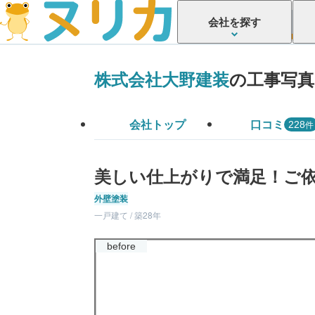
会社を探す
株式会社大野建装
の工事写真
会社トップ
口コミ
件
228
美しい仕上がりで満足！ご
外壁塗装
一戸建て / 築28年
before