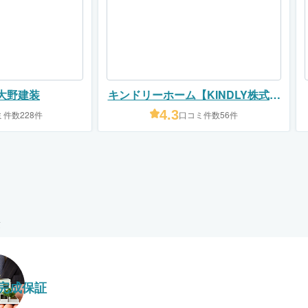
大野建装
キンドリーホーム【KINDLY株式会
社】
4.3
件数228件
口コミ件数56件
完成保証