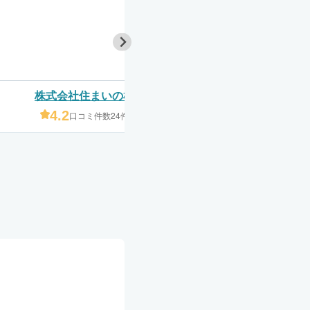
株式会社住まいの杜
株式会社心想
4.2
4.7
口コミ件数24件
口コミ件数