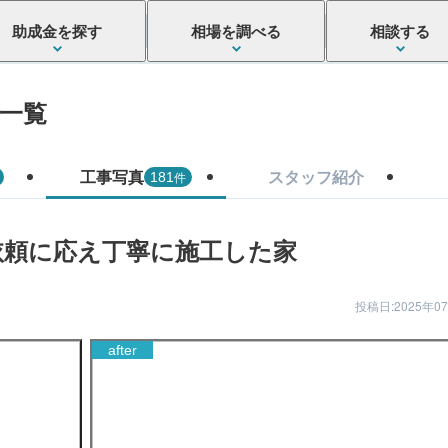
助成金を探す
相場を調べる
相談する
一覧
工事写真
スタッフ紹介
件
181
依頼に応え丁寧に施工した家
投稿日:2025年0
after