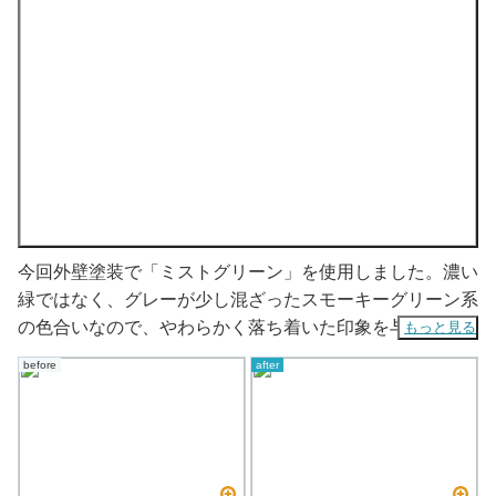
今回外壁塗装で「ミストグリーン」を使用しました。濃い
緑ではなく、グレーが少し混ざったスモーキーグリーン系
の色合いなので、やわらかく落ち着いた印象を与えてくれ
もっと見る
る色味です。
before
after