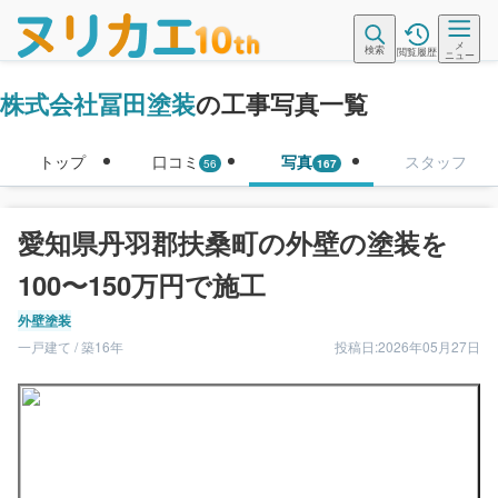
メ
検索
閲覧履歴
ニュー
株式会社冨田塗装
の工事写真一覧
トップ
口コミ
写真
スタッフ
56
167
愛知県丹羽郡扶桑町の外壁の塗装を
100〜150万円で施工
外壁塗装
一戸建て / 築16年
投稿日:2026年05月27日