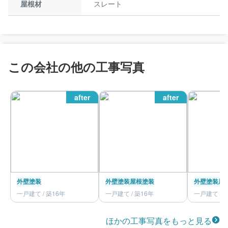
屋根材
スレート
この会社の他の工事写真
after
after
外壁塗装
外壁塗装
屋根塗装
外壁塗装
屋
一戸建て / 築16年
一戸建て / 築16年
一戸建て / 
ほかの工事写真をもっと見る