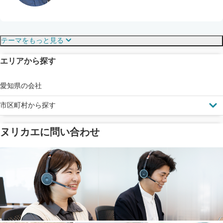
保証・保険
こだわり・特徴
テーマをもっと見る
エリアから探す
見えにくい屋根も安心
完成保証
ドローン診断
愛知県の会社
市区町村から探す
ヌリカエに問い合わせ
塗料の​品質を​保証
省エネ効果
メーカー保証
断熱・遮熱塗料対応
工事保険
雨漏り修繕