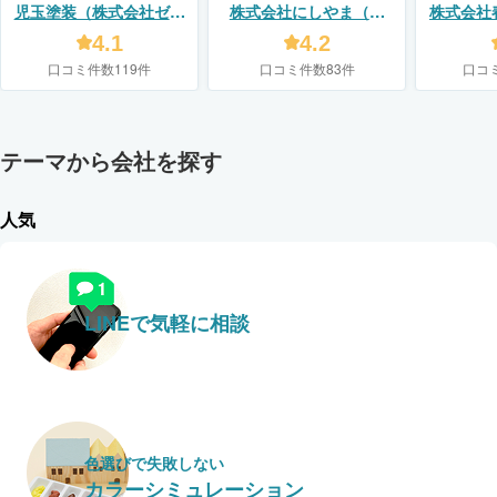
児玉塗装（株式会社ゼロ
株式会社にしやま（リ
株式会社
プラス）
フォームスタジオ ニシヤ
4.1
4.2
マ）
口コミ件数119件
口コミ件数83件
口コ
テーマから会社を探す
人気
LINEで気軽に相談
色選びで失敗しない
カラーシミュレーション