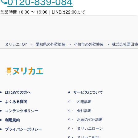
0120-839-084
ローン利用
営業時間 10:00 〜 19:00
｜
LINEは22:00まで
カード支払い
ヌリカエTOP
＞
愛知県の外壁塗装
＞
小牧市の外壁塗装
＞
株式会社冨田塗
電子マネー支払い
はじめての方へ
サービスについて
よくある質問
相場診断
会社診断
コンテンツポリシー
お家の劣化診断
利用規約
ヌリカエローン
プライバシーポリシー
ヌリカエ相談