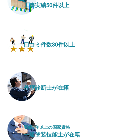
工事実績50件以上
口コミ件数30件以上
外壁診断士が在籍
実績7年以上の国家資格
一級塗装技能士が在籍