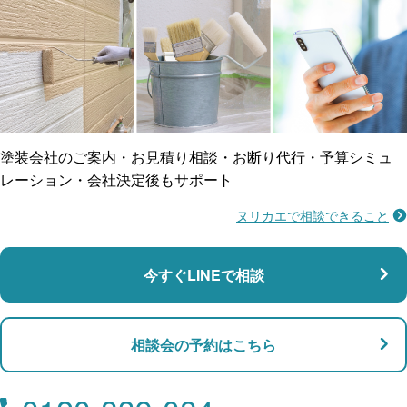
ご近所トラブルに
防水工事
賠償保険
塗装会社のご案内・お見積り相談・お断り代行・予算シミュ
レーション・会社決定後もサポート
ヌリカエで相談できること
施工不良に​備える
マンション・アパート対応
瑕疵保険
今すぐLINEで相談
支払い対応
相談会の予約はこちら
店舗・事務所対応
月々​分割で​お支払い