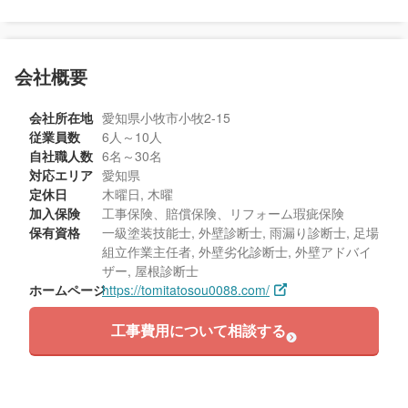
会社概要
会社所在地
愛知県小牧市小牧2-15
従業員数
6人～10人
自社職人数
6名～30名
対応エリア
愛知県
定休日
木曜日, 木曜
加入保険
工事保険、賠償保険、リフォーム瑕疵保険
保有資格
一級塗装技能士, 外壁診断士, 雨漏り診断士, 足場
組立作業主任者, 外壁劣化診断士, 外壁アドバイ
ザー, 屋根診断士
ホームページ
https://tomitatosou0088.com/
工事費用について相談する