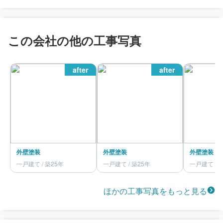
この会社の他の工事写真
after
after
外壁塗装
外壁塗装
外壁塗装
一戸建て / 築25年
一戸建て / 築25年
一戸建て / 
ほかの工事写真をもっと見る