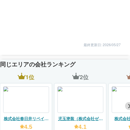
最終更新日: 2026/05/27
同じエリアの会社ランキング
1位
2位
株式会社春日井リペイン
児玉塗装（株式会社ゼロ
株式会
ト
プラス）
フォーム
4.5
4.1