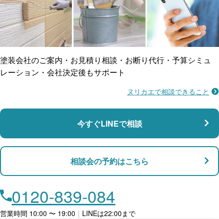
ご近所トラブルに
防水工事
賠償保険
塗装会社のご案内・お見積り相談・お断り代行・予算シミュ
レーション・会社決定後もサポート
ヌリカエで相談できること
施工不良に​備える
マンション・アパート対応
瑕疵保険
今すぐLINEで相談
支払い対応
相談会の予約はこちら
店舗・事務所対応
月々​分割で​お支払い
0120-839-084
ローン利用
営業時間 10:00 〜 19:00
｜
LINEは22:00まで