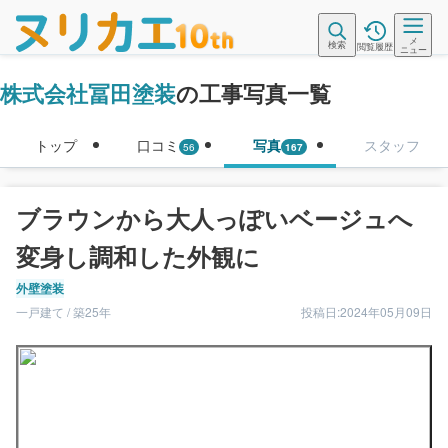
メ
検索
閲覧履歴
ニュー
株式会社冨田塗装
の工事写真一覧
トップ
口コミ
写真
スタッフ
56
167
ブラウンから大人っぽいベージュへ
変身し調和した外観に
外壁塗装
一戸建て / 築25年
投稿日:2024年05月09日