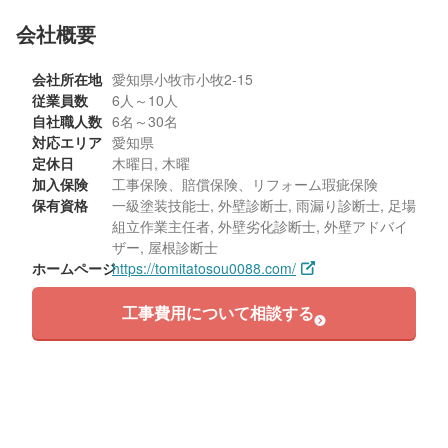
会社概要
会社所在地
愛知県小牧市小牧2-15
従業員数
6人～10人
自社職人数
6名～30名
対応エリア
愛知県
定休日
木曜日, 木曜
加入保険
工事保険、賠償保険、リフォーム瑕疵保険
保有資格
一級塗装技能士, 外壁診断士, 雨漏り診断士, 足場
組立作業主任者, 外壁劣化診断士, 外壁アドバイ
ザー, 屋根診断士
ホームページ
https://tomitatosou0088.com/
工事費用について相談する