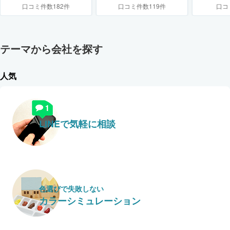
口コミ件数182件
口コミ件数119件
口コ
テーマから会社を探す
人気
LINEで気軽に相談
色選びで失敗しない
カラーシミュレーション