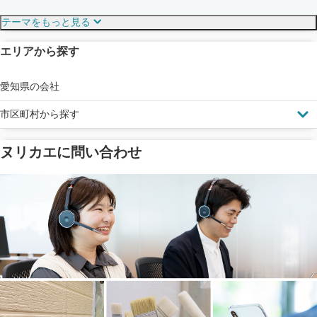
保証・保険
こだわり・特徴
テーマをもっと見る
エリアから探す
見えにくい屋根も安心
完成保証
ドローン診断
愛知県の会社
市区町村から探す
ヌリカエに問い合わせ
塗料の​品質を​保証
省エネ効果
メーカー保証
断熱・遮熱塗料対応
工事保険
雨漏り修繕