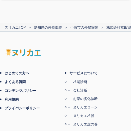
カード支払い
ヌリカエTOP
＞
愛知県の外壁塗装
＞
小牧市の外壁塗装
＞
株式会社冨田塗
電子マネー支払い
はじめての方へ
サービスについて
よくある質問
相場診断
会社診断
コンテンツポリシー
お家の劣化診断
利用規約
ヌリカエローン
プライバシーポリシー
ヌリカエ相談
ヌリカエ虎の巻