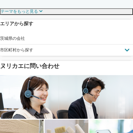
保証・保険
こだわり・特徴
テーマをもっと見る
エリアから探す
見えにくい屋根も安心
完成保証
ドローン診断
茨城県の会社
市区町村から探す
ヌリカエに問い合わせ
塗料の​品質を​保証
省エネ効果
メーカー保証
断熱・遮熱塗料対応
工事保険
雨漏り修繕