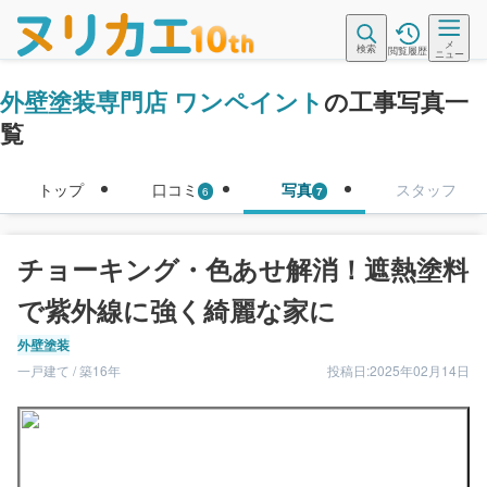
メ
検索
閲覧履歴
ニュー
外壁塗装専門店 ワンペイント
の工事写真一
覧
トップ
口コミ
写真
スタッフ
6
7
チョーキング・色あせ解消！遮熱塗料
で紫外線に強く綺麗な家に
外壁塗装
一戸建て / 築16年
投稿日:2025年02月14日