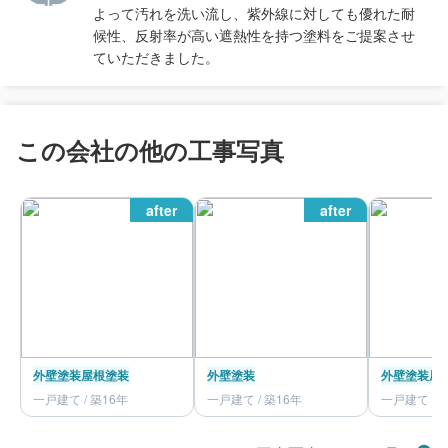
よって汚れを洗い流し、紫外線に対しても優れた耐
候性、反射率が高い遮熱性を持つ塗料をご提案させ
ていただきました。
この会社の他の工事写真
after
after
外壁塗装
屋根塗装
外壁塗装
外壁塗装
屋
一戸建て / 築16年
一戸建て / 築16年
一戸建て / 