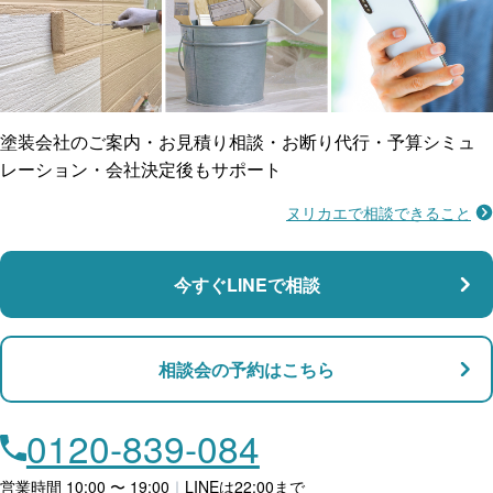
ご近所トラブルに
防水工事
賠償保険
塗装会社のご案内・お見積り相談・お断り代行・予算シミュ
レーション・会社決定後もサポート
ヌリカエで相談できること
施工不良に​備える
マンション・アパート対応
瑕疵保険
今すぐLINEで相談
支払い対応
相談会の予約はこちら
店舗・事務所対応
月々​分割で​お支払い
0120-839-084
ローン利用
営業時間 10:00 〜 19:00
｜
LINEは22:00まで