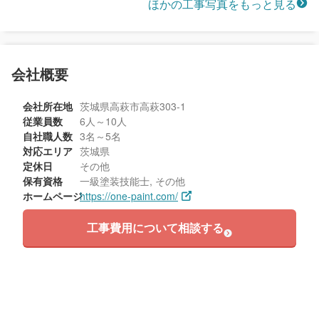
ほかの工事写真をもっと見る
会社概要
会社所在地
茨城県高萩市高萩303-1
従業員数
6人～10人
自社職人数
3名～5名
対応エリア
茨城県
定休日
その他
保有資格
一級塗装技能士, その他
ホームページ
https://one-paint.com/
工事費用について相談する