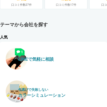
口コミ件数27件
口コミ件数17件
口コ
テーマから会社を探す
人気
LINEで気軽に相談
色選びで失敗しない
カラーシミュレーション