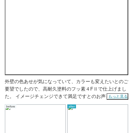
外壁の色あせが気になっていて、カラーも変えたいとのご
要望でしたので、高耐久塗料のフッ素４FⅡで仕上げまし
た。 イメージチェンジできて満足ですとのお声をいただ
もっと見る
きました。
before
after