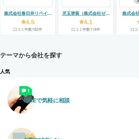
株式会社春日井リペイン
児玉塗装（株式会社ゼロ
株式会
ト
プラス）
フォーム
4.5
4.1
口コミ件数182件
口コミ件数119件
口コ
テーマから会社を探す
人気
LINEで気軽に相談