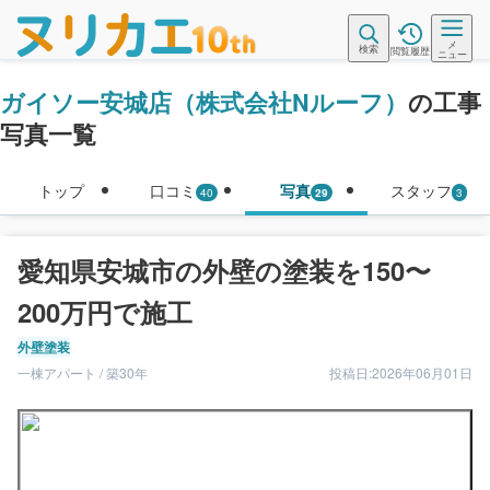
メ
検索
閲覧履歴
ニュー
ガイソー安城店（株式会社Nルーフ）
の工事
写真一覧
トップ
口コミ
写真
スタッフ
40
29
3
愛知県安城市の外壁の塗装を150〜
200万円で施工
外壁塗装
一棟アパート / 築30年
投稿日:2026年06月01日