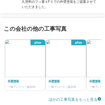
久塗料のフッ素４FⅡでの外壁塗装をご提案させて
いただきました。
この会社の他の工事写真
after
after
外壁塗装
外壁塗装
外壁塗装
一棟アパート / 築30年
一棟アパート / 築30年
一棟アパート 
ほかの工事写真をもっと見る