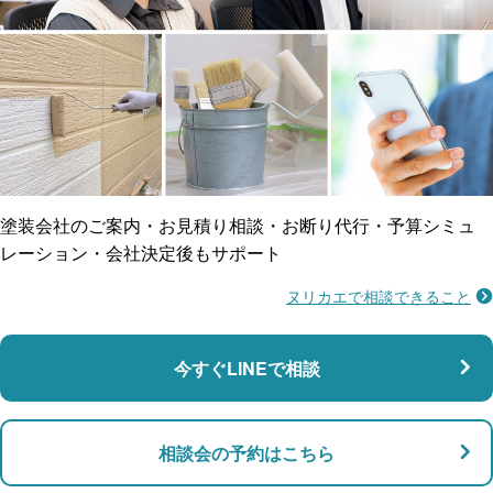
工事保険
雨漏り修繕
ご近所トラブルに
防水工事
賠償保険
塗装会社のご案内・お見積り相談・お断り代行・予算シミュ
レーション・会社決定後もサポート
ヌリカエで相談できること
施工不良に​備える
マンション・アパート対応
瑕疵保険
今すぐLINEで相談
支払い対応
相談会の予約はこちら
店舗・事務所対応