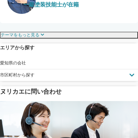
一級塗装技能士が在籍
保証・保険
こだわり・特徴
テーマをもっと見る
エリアから探す
見えにくい屋根も安心
完成保証
ドローン診断
愛知県の会社
市区町村から探す
ヌリカエに問い合わせ
塗料の​品質を​保証
省エネ効果
メーカー保証
断熱・遮熱塗料対応