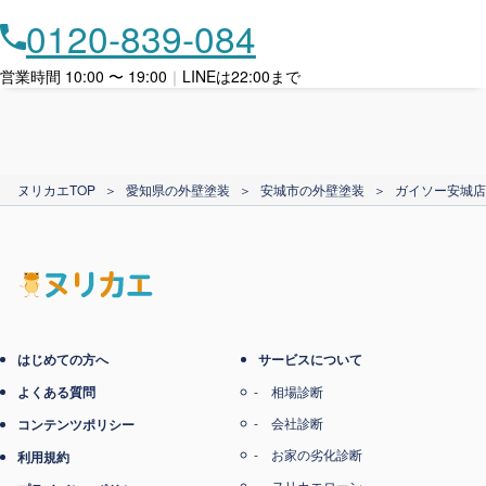
月々​分割で​お支払い
0120-839-084
ローン利用
営業時間 10:00 〜 19:00
｜
LINEは22:00まで
カード支払い
ヌリカエTOP
＞
愛知県の外壁塗装
＞
安城市の外壁塗装
＞
ガイソー安城店
電子マネー支払い
はじめての方へ
サービスについて
よくある質問
相場診断
会社診断
コンテンツポリシー
お家の劣化診断
利用規約
ヌリカエローン