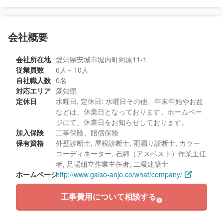
会社概要
会社所在地
愛知県安城市堀内町阿原11-1
従業員数
6人～10人
自社職人数
0名
対応エリア
愛知県
定休日
水曜日, 定休日: 水曜日その他、年末年始やお盆
などは、休業日となっております。ホームペー
ジにて、休業日をお知らせしております。
加入保険
工事保険、賠償保険
保有資格
外壁診断士, 屋根診断士, 雨漏り診断士, カラー
コーディネーター, 石綿（アスベスト）作業主任
者, 足場組立作業主任者, 二級建築士
ホームページ
http://www.gaiso-anjo.co/what/company/
工事費用について相談する