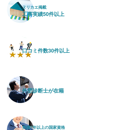
ヌリカエ掲載
工事実績50件以上
口コミ件数30件以上
外壁診断士が在籍
実績7年以上の国家資格