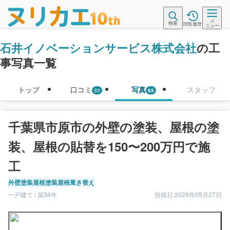
メ
検索
閲覧履歴
ニュー
石井イノベーションサービス株式会社
の工
事写真一覧
トップ
口コミ
写真
スタッフ
33
65
千葉県市原市の外壁の塗装、屋根の塗
装、屋根の貼替を150〜200万円で施
工
外壁塗装
屋根塗装
屋根葺き替え
一戸建て / 築34年
投稿日:2026年05月27日