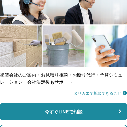
工事保険
雨漏り修繕
ご近所トラブルに
防水工事
賠償保険
塗装会社のご案内・お見積り相談・お断り代行・予算シミュ
レーション・会社決定後もサポート
ヌリカエで相談できること
施工不良に​備える
マンション・アパート対応
瑕疵保険
今すぐLINEで相談
支払い対応