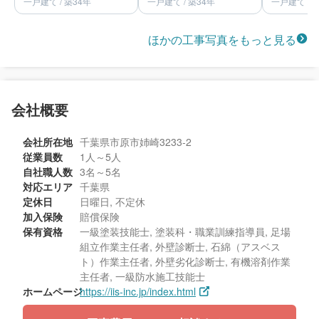
一戸建て / 築34年
一戸建て / 築34年
一戸建て / 
ほかの工事写真をもっと見る
会社概要
会社所在地
千葉県市原市姉崎3233-2
従業員数
1人～5人
自社職人数
3名～5名
対応エリア
千葉県
定休日
日曜日, 不定休
加入保険
賠償保険
保有資格
一級塗装技能士, 塗装科・職業訓練指導員, 足場
組立作業主任者, 外壁診断士, 石綿（アスベス
ト）作業主任者, 外壁劣化診断士, 有機溶剤作業
主任者, 一級防水施工技能士
ホームページ
https://iis-inc.jp/index.html