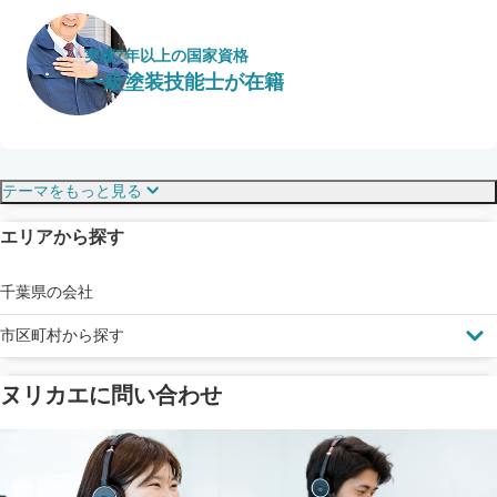
実績7年以上の国家資格
一級塗装技能士が在籍
保証・保険
こだわり・特徴
テーマをもっと見る
エリアから探す
見えにくい屋根も安心
完成保証
ドローン診断
千葉県の会社
市区町村から探す
ヌリカエに問い合わせ
塗料の​品質を​保証
省エネ効果
メーカー保証
断熱・遮熱塗料対応