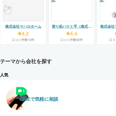
株式会社マハロホーム
塗り処ハケと手（株式会
株式会社
社ユーモア）
4.2
4.4
口コミ件数13件
口コミ件数42件
口コ
テーマから会社を探す
人気
LINEで気軽に相談