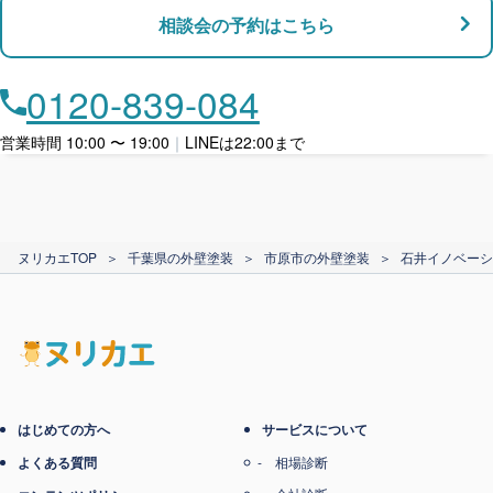
相談会の予約はこちら
店舗・事務所対応
月々​分割で​お支払い
0120-839-084
ローン利用
営業時間 10:00 〜 19:00
｜
LINEは22:00まで
カード支払い
ヌリカエTOP
＞
千葉県の外壁塗装
＞
市原市の外壁塗装
＞
石井イノベーシ
電子マネー支払い
はじめての方へ
サービスについて
よくある質問
相場診断