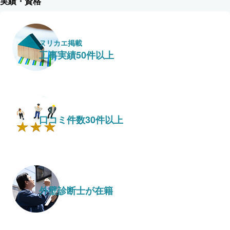
実績・資格
ヌリカエ掲載
工事実績50件以上
口コミ件数30件以上
外壁診断士が在籍