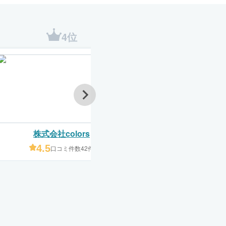
4位
5位
株式会社colors
株式会社サイタ
4.5
4.7
口コミ件数42件
口コミ件数