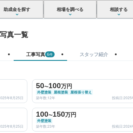
助成金を探す
相場を調べる
相談する
写真一覧
工事写真
スタッフ紹介
件
6
before
after
50
100
万円
〜
外壁塗装
屋根塗装
屋根張り替え
025年8月25日
築年数:12年
投稿日:2025
before
after
100
150
万円
〜
外壁塗装
025年8月25日
築年数:23年
投稿日:2024
before