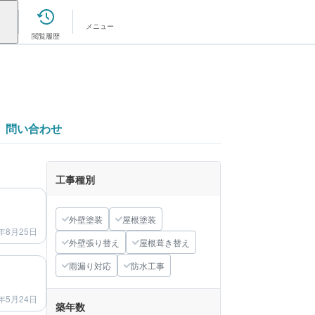
メニュー
閲覧履歴
問い合わせ
工事種別
after
外壁塗装
屋根塗装
年8月25日
外壁張り替え
屋根葺き替え
after
雨漏り対応
防水工事
年5月24日
築年数