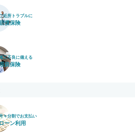
ご近所トラブルに
賠償保険
施工不良に​備える
瑕疵保険
月々​分割で​お支払い
ローン利用