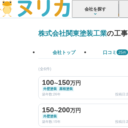
会社を探す
株式会社関東塗装工業
の工事
会社トップ
口コミ
件
25
(全6件)
before
100
150
万円
〜
外壁塗装
屋根塗装
築年数:26年
投稿日:2
before
150
200
万円
〜
外壁塗装
築年数:15年
投稿日:2
before