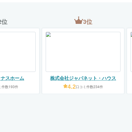
2位
3位
イナスホーム
株式会社ジャパネット・ハウス
4.2
件数193件
口コミ件数234件