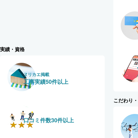
実績・資格
ヌリカエ掲載
工事実績50件以上
こだわり・
口コミ件数30件以上