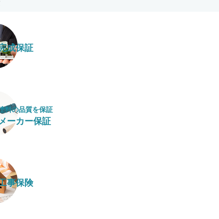
完成保証
塗料の​品質を​保証
メーカー保証
工事保険