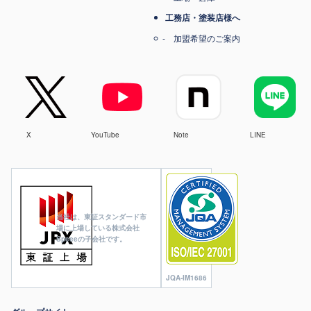
工務店・塗装店様へ
加盟希望のご案内
X
YouTube
Note
LINE
当社は、東証スタンダード市
場に上場している株式会社
Speeeの子会社です。
JQA-IM1686