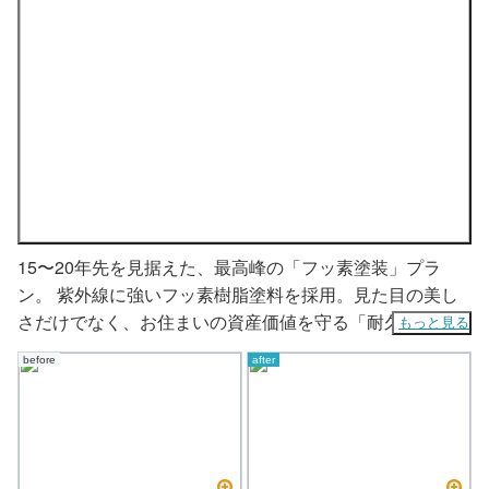
15〜20年先を見据えた、最高峰の「フッ素塗装」プラ
ン。 紫外線に強いフッ素樹脂塗料を採用。見た目の美し
さだけでなく、お住まいの資産価値を守る「耐久性」に徹
もっと見る
底的にこだわった、横浜市緑区の施工事例です。
before
after