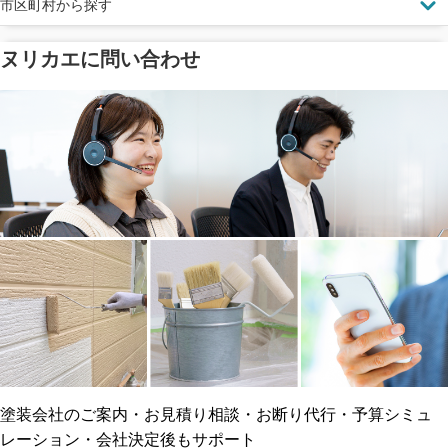
市区町村から探す
ヌリカエに問い合わせ
塗料の​品質を​保証
省エネ効果
メーカー保証
断熱・遮熱塗料対応
工事保険
雨漏り修繕
ご近所トラブルに
防水工事
賠償保険
塗装会社のご案内・お見積り相談・お断り代行・予算シミュ
レーション・会社決定後もサポート