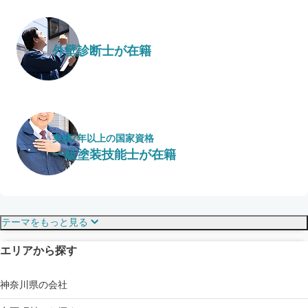
外壁診断士が在籍
実績7年以上の国家資格
一級塗装技能士が在籍
保証・保険
こだわり・特徴
テーマをもっと見る
エリアから探す
見えにくい屋根も安心
完成保証
ドローン診断
神奈川県の会社