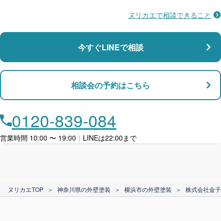
ヌリカエで相談できること
施工不良に​備える
マンション・アパート対応
瑕疵保険
今すぐLINEで相談
支払い対応
相談会の予約はこちら
店舗・事務所対応
月々​分割で​お支払い
0120-839-084
ローン利用
営業時間 10:00 〜 19:00
｜
LINEは22:00まで
カード支払い
ヌリカエTOP
＞
神奈川県の外壁塗装
＞
横浜市の外壁塗装
＞
株式会社金子