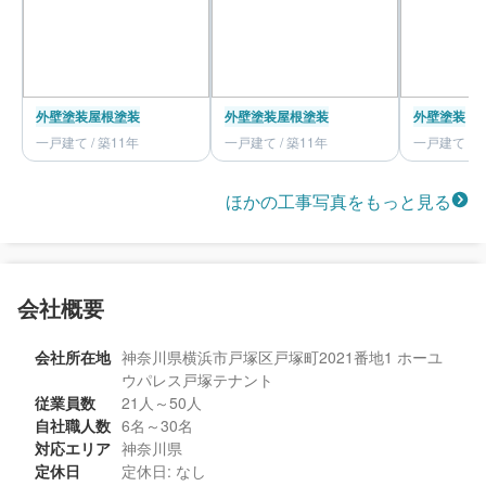
外壁塗装
屋根塗装
外壁塗装
屋根塗装
外壁塗装
一戸建て / 築11年
一戸建て / 築11年
一戸建て / 
ほかの工事写真をもっと見る
会社概要
会社所在地
神奈川県横浜市戸塚区戸塚町2021番地1 ホーユ
ウパレス戸塚テナント
従業員数
21人～50人
自社職人数
6名～30名
対応エリア
神奈川県
定休日
定休日: なし