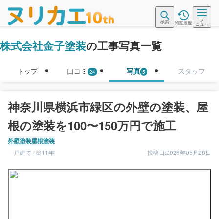
メ
検索
閲覧履歴
ニュー
株式会社金子塗装
の工事写真一覧
トップ
口コミ
写真
スタッフ
24
5
神奈川県横浜市緑区の外壁の塗装、屋
根の塗装を100〜150万円で施工
外壁塗装
屋根塗装
一戸建て / 築11年
投稿日:2026年05月28日