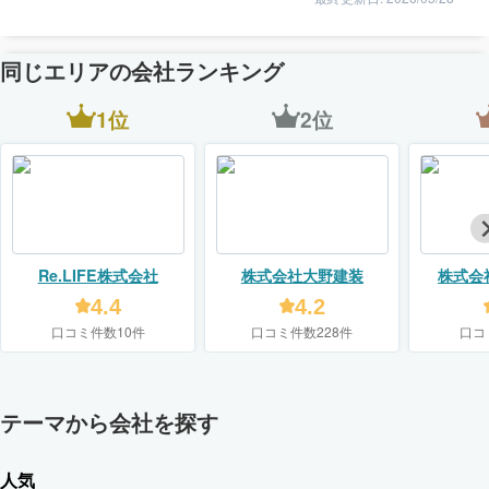
同じエリアの会社ランキング
1位
2位
Re.LIFE株式会社
株式会社大野建装
株式会
4.4
4.2
口コミ件数10件
口コミ件数228件
口コ
テーマから会社を探す
人気