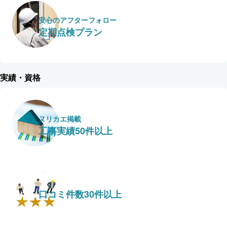
安心のアフターフォロー
定期点検プラン
実績・資格
ヌリカエ掲載
工事実績50件以上
口コミ件数30件以上