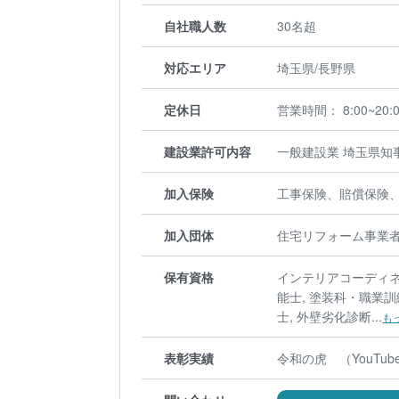
自社職人数
30名超
対応エリア
埼玉県/長野県
定休日
営業時間： 8:00~20:
建設業許可内容
一般建設業 埼玉県知事
加入保険
工事保険、賠償保険
加入団体
住宅リフォーム事業者
保有資格
インテリアコーディネー
能士, 塗装科・職業訓
士, 外壁劣化診断...
も
表彰実績
令和の虎 （YouTu