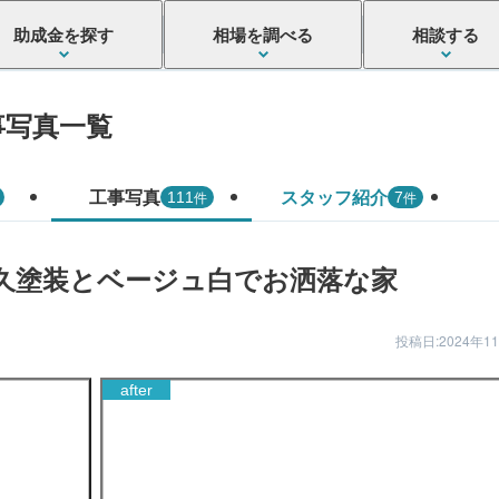
助成金を探す
相場を調べる
相談する
事写真一覧
工事写真
スタッフ紹介
件
件
111
7
久塗装とベージュ白でお洒落な家
投稿日:2024年1
after