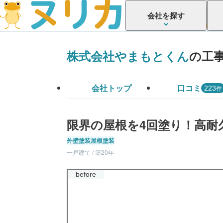
会社を探す
株式会社やまもとくん
の工
会社トップ
口コミ
件
223
限界の屋根を4回塗り！高耐
外壁塗装
屋根塗装
一戸建て / 築20年
before