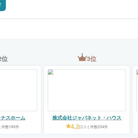
せ
2位
3位
イナスホーム
株式会社ジャパネット・ハウス
4.2
件数193件
口コミ件数234件