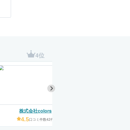
4位
5位
株式会社colors
株式会社サイタ
4.5
4.7
口コミ件数42件
口コミ件数