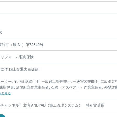
00
許可（般-31）第72340号
、リフォーム瑕疵保険
団体 国土交通大臣登録
ター, 宅地建物取引士, 一級施工管理技士, 一級塗装技能士, 二級塗装
練指導員, 足場組立作業主任者, 石綿（アスベスト）作業主任者, 外壁診
っと見る
beチャンネル）出演 ANDPAD（施工管理システム） 特別賞受賞