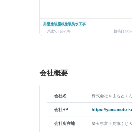
外壁塗装
屋根塗装
防水工事
一戸建て / 築20年
投稿日:202
会社概要
会社名
株式会社やまもとく
会社HP
https://yamamoto-ku
会社所在地
埼玉県富士見市ふじみ野