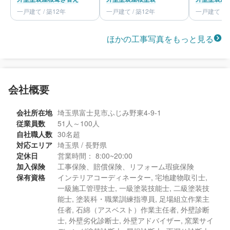
一戸建て / 築12年
一戸建て / 築12年
一戸建て / 
ほかの工事写真をもっと見る
会社概要
会社所在地
埼玉県富士見市ふじみ野東4-9-1
従業員数
51人～100人
自社職人数
30名超
対応エリア
埼玉県 / 長野県
定休日
営業時間： 8:00~20:00
加入保険
工事保険、賠償保険、リフォーム瑕疵保険
保有資格
インテリアコーディネーター, 宅地建物取引士,
一級施工管理技士, 一級塗装技能士, 二級塗装技
能士, 塗装科・職業訓練指導員, 足場組立作業主
任者, 石綿（アスベスト）作業主任者, 外壁診断
士, 外壁劣化診断士, 外壁アドバイザー, 窯業サイ