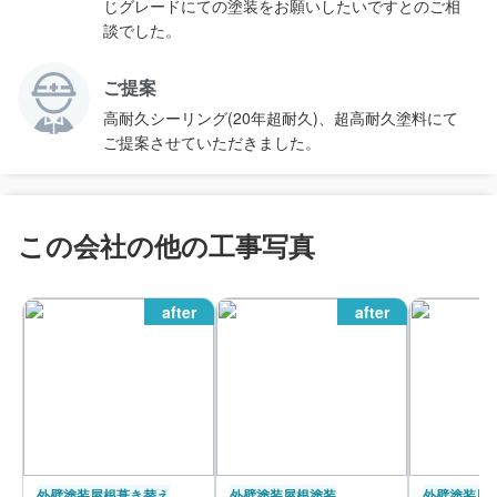
じグレードにての塗装をお願いしたいですとのご相
談でした。
ご提案
高耐久シーリング(20年超耐久)、超高耐久塗料にて
ご提案させていただきました。
この会社の他の工事写真
after
after
外壁塗装
屋根葺き替え
外壁塗装
屋根塗装
外壁塗装
屋