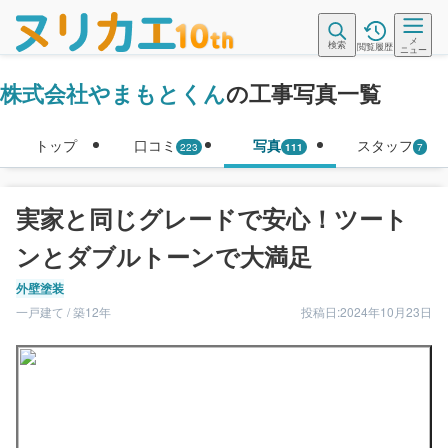
メ
検索
閲覧履歴
ニュー
株式会社やまもとくん
の工事写真一覧
トップ
口コミ
写真
スタッフ
223
111
7
実家と同じグレードで安心！ツート
ンとダブルトーンで大満足
外壁塗装
一戸建て / 築12年
投稿日:2024年10月23日