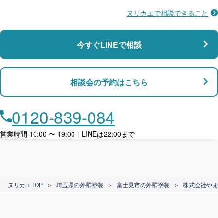
ヌリカエで相談できること
施工不良に​備える
マンション・アパート対応
瑕疵保険
今すぐLINEで相談
支払い対応
相談会の予約はこちら
店舗・事務所対応
月々​分割で​お支払い
0120-839-084
ローン利用
営業時間 10:00 〜 19:00
｜
LINEは22:00まで
カード支払い
ヌリカエTOP
＞
埼玉県の外壁塗装
＞
富士見市の外壁塗装
＞
株式会社やま