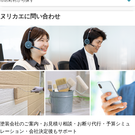
市区町村から探す
ヌリカエに問い合わせ
塗料の​品質を​保証
省エネ効果
メーカー保証
断熱・遮熱塗料対応
工事保険
雨漏り修繕
ご近所トラブルに
防水工事
賠償保険
塗装会社のご案内・お見積り相談・お断り代行・予算シミュ
レーション・会社決定後もサポート