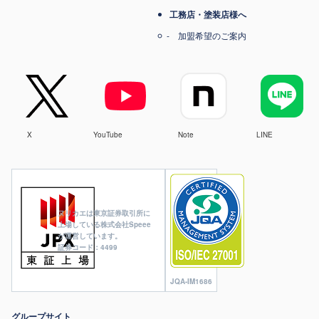
工務店・塗装店様へ
加盟希望のご案内
X
YouTube
Note
LINE
ヌリカエは東京証券取引所に
上場している株式会社Speee
が運営しています。
証券コード：4499
JQA-IM1686
グループサイト