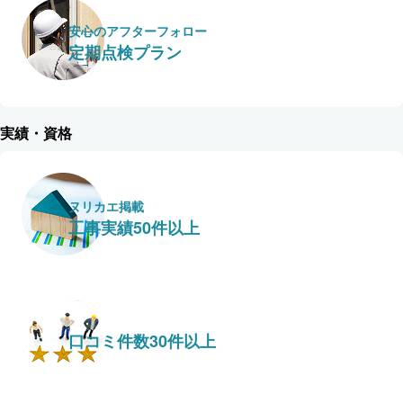
安心のアフターフォロー
定期点検プラン
実績・資格
ヌリカエ掲載
工事実績50件以上
口コミ件数30件以上