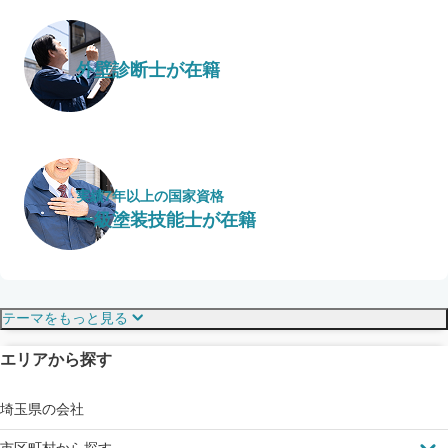
外壁診断士が在籍
実績7年以上の国家資格
一級塗装技能士が在籍
保証・保険
こだわり・特徴
テーマをもっと見る
エリアから探す
見えにくい屋根も安心
完成保証
ドローン診断
埼玉県の会社