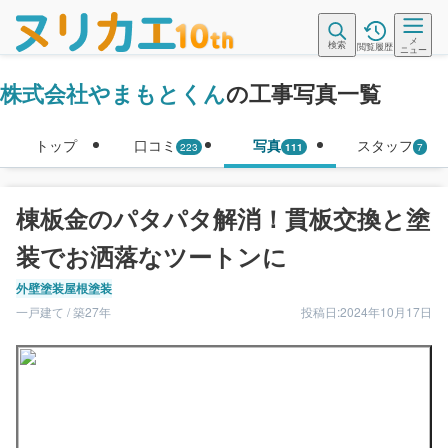
メ
検索
閲覧履歴
ニュー
株式会社やまもとくん
の工事写真一覧
トップ
口コミ
写真
スタッフ
223
111
7
棟板金のパタパタ解消！貫板交換と塗
装でお洒落なツートンに
外壁塗装
屋根塗装
一戸建て / 築27年
投稿日:2024年10月17日