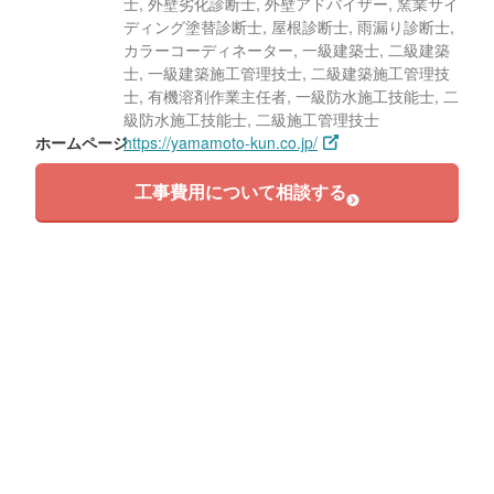
士, 外壁劣化診断士, 外壁アドバイザー, 窯業サイ
ディング塗替診断士, 屋根診断士, 雨漏り診断士,
カラーコーディネーター, 一級建築士, 二級建築
士, 一級建築施工管理技士, 二級建築施工管理技
士, 有機溶剤作業主任者, 一級防水施工技能士, 二
級防水施工技能士, 二級施工管理技士
ホームページ
https://yamamoto-kun.co.jp/
工事費用について相談する