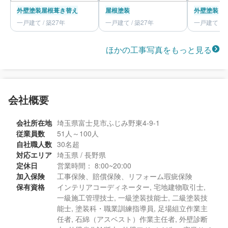
外壁塗装
屋根葺き替え
屋根塗装
外壁塗装
一戸建て / 築27年
一戸建て / 築27年
一戸建て / 
ほかの工事写真をもっと見る
会社概要
会社所在地
埼玉県富士見市ふじみ野東4-9-1
従業員数
51人～100人
自社職人数
30名超
対応エリア
埼玉県 / 長野県
定休日
営業時間： 8:00~20:00
加入保険
工事保険、賠償保険、リフォーム瑕疵保険
保有資格
インテリアコーディネーター, 宅地建物取引士,
一級施工管理技士, 一級塗装技能士, 二級塗装技
能士, 塗装科・職業訓練指導員, 足場組立作業主
任者, 石綿（アスベスト）作業主任者, 外壁診断