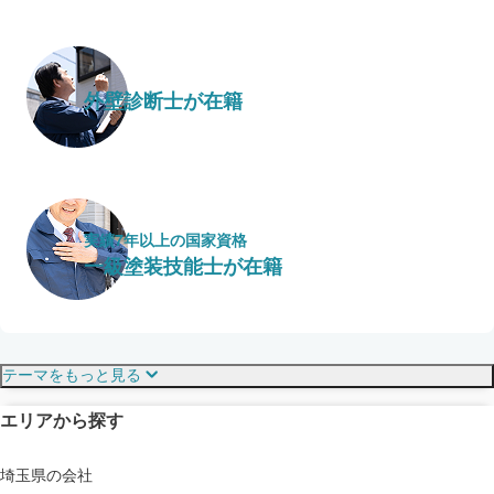
外壁診断士が在籍
実績7年以上の国家資格
一級塗装技能士が在籍
保証・保険
こだわり・特徴
テーマをもっと見る
エリアから探す
見えにくい屋根も安心
完成保証
ドローン診断
埼玉県の会社