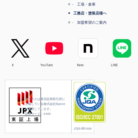
工場・倉庫
工務店・塗装店様へ
加盟希望のご案内
X
YouTube
Note
LINE
ヌリカエは東京証券取引所に
上場している株式会社Speee
が運営しています。
証券コード：4499
JQA-IM1686