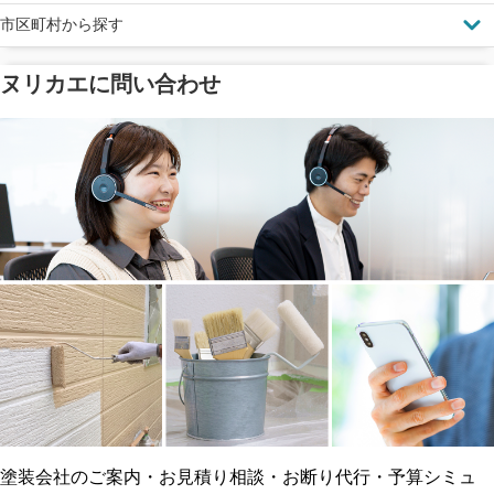
市区町村から探す
ヌリカエに問い合わせ
塗料の​品質を​保証
省エネ効果
メーカー保証
断熱・遮熱塗料対応
工事保険
雨漏り修繕
ご近所トラブルに
防水工事
賠償保険
塗装会社のご案内・お見積り相談・お断り代行・予算シミュ