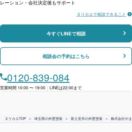
レーション・会社決定後もサポート
ヌリカエで相談できること
施工不良に​備える
マンション・アパート対応
瑕疵保険
今すぐLINEで相談
支払い対応
相談会の予約はこちら
店舗・事務所対応
月々​分割で​お支払い
0120-839-084
ローン利用
営業時間 10:00 〜 19:00
｜
LINEは22:00まで
カード支払い
ヌリカエTOP
＞
埼玉県の外壁塗装
＞
富士見市の外壁塗装
＞
株式会社やま