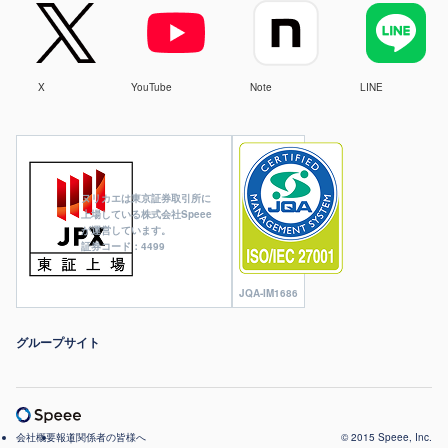
X
YouTube
Note
LINE
ヌリカエは東京証券取引所に
上場している株式会社Speee
が運営しています。
証券コード：4499
JQA-IM1686
グループサイト
会社概要
報道関係者の皆様へ
© 2015 Speee, Inc.