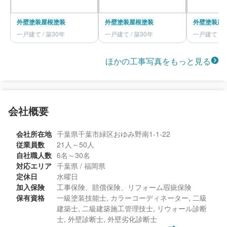
外壁塗装
屋根塗装
外壁塗装
屋根塗装
外壁塗装
屋
一戸建て / 築30年
一戸建て / 築30年
一戸建て / 
ほかの工事写真をもっと見る
会社概要
会社所在地
千葉県千葉市緑区おゆみ野南1-1-22
従業員数
21人～50人
自社職人数
6名～30名
対応エリア
千葉県 / 福岡県
定休日
水曜日
加入保険
工事保険、賠償保険、リフォーム瑕疵保険
保有資格
一級塗装技能士, カラーコーディネーター, 二級
建築士, 二級建築施工管理技士, リウォール診断
士, 外壁診断士, 外壁劣化診断士