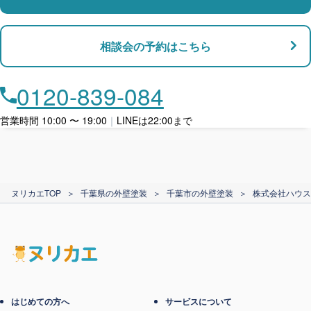
支払い対応
相談会の予約はこちら
店舗・事務所対応
月々​分割で​お支払い
0120-839-084
ローン利用
営業時間 10:00 〜 19:00
｜
LINEは22:00まで
カード支払い
ヌリカエTOP
＞
千葉県の外壁塗装
＞
千葉市の外壁塗装
＞
株式会社ハウス
電子マネー支払い
はじめての方へ
サービスについて