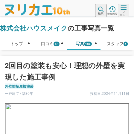
メ
検索
閲覧履歴
ニュー
株式会社ハウスメイク
の工事写真一覧
トップ
口コミ
写真
スタッフ
40
184
1
2回目の塗装も安心！理想の外壁を実
現した施工事例
外壁塗装
屋根塗装
一戸建て / 築30年
投稿日:2024年11月11日