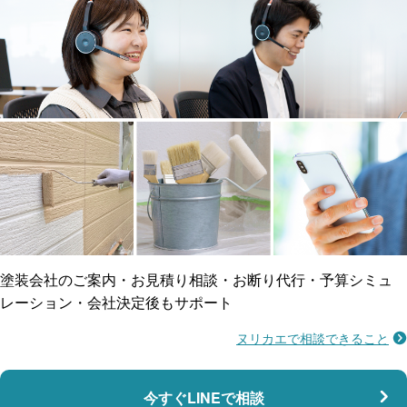
工事保険
雨漏り修繕
ご近所トラブルに
防水工事
賠償保険
塗装会社のご案内・お見積り相談・お断り代行・予算シミュ
レーション・会社決定後もサポート
ヌリカエで相談できること
施工不良に​備える
マンション・アパート対応
瑕疵保険
今すぐLINEで相談