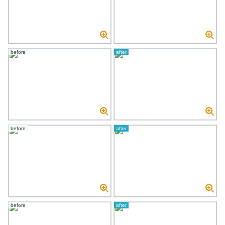
before
after
before
after
before
after