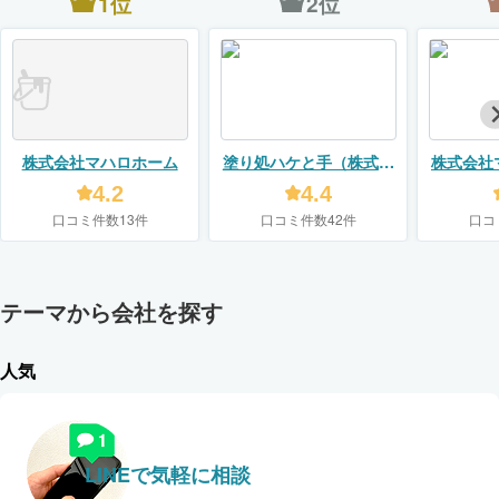
1位
2位
株式会社マハロホーム
塗り処ハケと手（株式会
株式会社
社ユーモア）
4.2
4.4
口コミ件数13件
口コミ件数42件
口コ
テーマから会社を探す
人気
LINEで気軽に相談