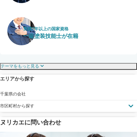
実績7年以上の国家資格
一級塗装技能士が在籍
保証・保険
こだわり・特徴
テーマをもっと見る
エリアから探す
見えにくい屋根も安心
完成保証
ドローン診断
千葉県の会社
市区町村から探す
ヌリカエに問い合わせ
塗料の​品質を​保証
省エネ効果
メーカー保証
断熱・遮熱塗料対応