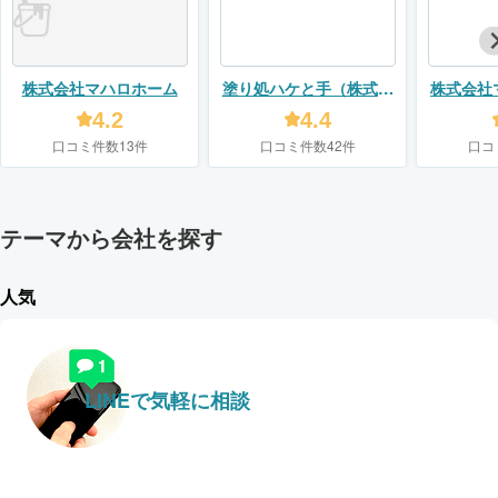
株式会社マハロホーム
塗り処ハケと手（株式会
株式会社
社ユーモア）
4.2
4.4
口コミ件数13件
口コミ件数42件
口コ
テーマから会社を探す
人気
LINEで気軽に相談