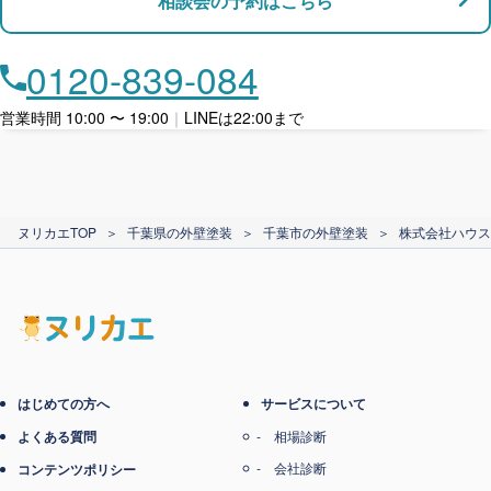
相談会の予約はこちら
店舗・事務所対応
月々​分割で​お支払い
0120-839-084
ローン利用
営業時間 10:00 〜 19:00
｜
LINEは22:00まで
カード支払い
ヌリカエTOP
＞
千葉県の外壁塗装
＞
千葉市の外壁塗装
＞
株式会社ハウス
電子マネー支払い
はじめての方へ
サービスについて
よくある質問
相場診断
会社診断
コンテンツポリシー