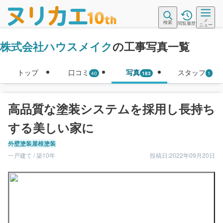
メ
検索
閲覧履歴
ニュー
株式会社ハウスメイク
の工事写真一覧
トップ
口コミ
写真
スタッフ
40
183
1
高品質な塗装システムを採用し長持ち
する美しい家に
外壁塗装
屋根塗装
一戸建て / 築10年
投稿日:2022年09月20日