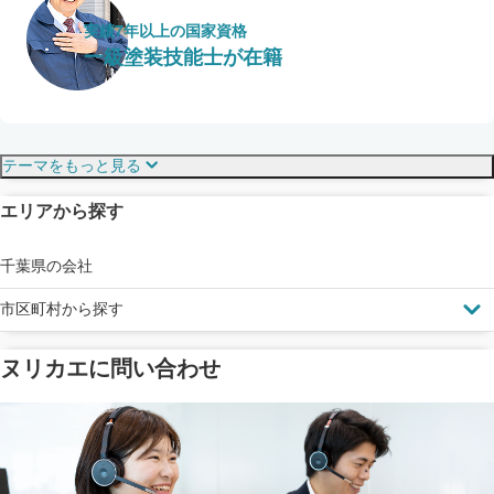
実績7年以上の国家資格
一級塗装技能士が在籍
保証・保険
こだわり・特徴
テーマをもっと見る
エリアから探す
見えにくい屋根も安心
完成保証
ドローン診断
千葉県の会社
市区町村から探す
ヌリカエに問い合わせ
塗料の​品質を​保証
省エネ効果
メーカー保証
断熱・遮熱塗料対応