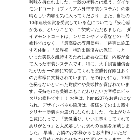
興味を持たれました。一般の塗料とは違う、ダイヤ
モンドコート（プレミアム外壁塗装システム）の素
晴らしい内容を気に入ってくださり、また、当社の
10年連続金賞を受賞している点についても「安心感
がある」ということで、ご契約いただきました。 ダ
イヤモンドコートは、シリコンやフッ素などの一般
塗料ではなく、「最高級の専用塗料」「確実に施工
する体制」「業界初・特許出願済みの保証」っと
いった美観を維持するために必要な工程・内容が全
て入った塗装システムです。特に、大手損害補償会
社が万が一の際に補償してくれる塗膜付保険は多く
のお客様に支持されています。そのほかにも、10年
色褪せないといった耐候性や美観性が喜ばれていま
す。長持ちにも美観にもこだわりたいお客様にピッ
タリの塗料です！！ お色は、hana237をお選びにな
られ、デザインパネル箇所は、模様をそのまま残す
クリヤー塗装をお選びになられました。 仕上がりを
ご覧になって、「想像通り、いい工事をしてくれて
ありがとう」と大変嬉しいお褒めの言葉を頂戴しま
した。 早速、お隣のお客様からもお声掛けいただ
き、お見積りの打合せをさせて頂いております。 当