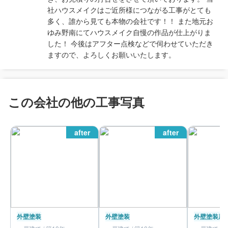
社ハウスメイクはご近所様につながる工事がとても
多く、誰から見ても本物の会社です！！ また地元お
ゆみ野南にてハウスメイク自慢の作品が仕上がりま
した！ 今後はアフター点検などで伺わせていただき
ますので、よろしくお願いいたします。
この会社の他の工事写真
after
after
外壁塗装
外壁塗装
外壁塗装
屋