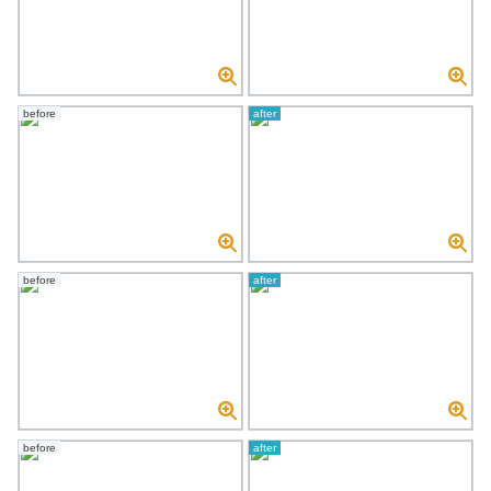
before
after
before
after
before
after