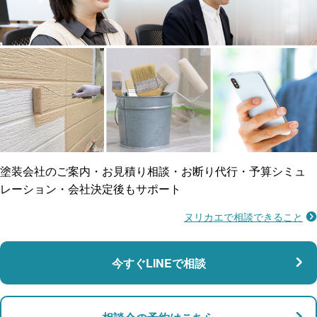
工事保険
雨漏り修繕
ご近所トラブルに
防水工事
賠償保険
塗装会社のご案内・お見積り相談・お断り代行・予算シミュ
レーション・会社決定後もサポート
ヌリカエで相談できること
施工不良に​備える
マンション・アパート対応
瑕疵保険
今すぐLINEで相談
支払い対応