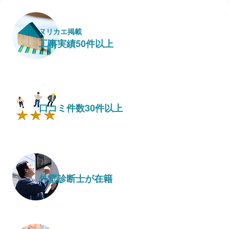
ヌリカエ掲載
工事実績50件以上
口コミ件数30件以上
外壁診断士が在籍