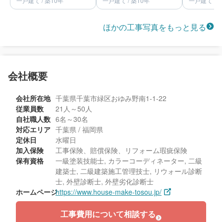
一戸建て / 築10年
一戸建て / 築10年
一戸建て / 
ほかの工事写真をもっと見る
会社概要
会社所在地
千葉県千葉市緑区おゆみ野南1-1-22
従業員数
21人～50人
自社職人数
6名～30名
対応エリア
千葉県 / 福岡県
定休日
水曜日
加入保険
工事保険、賠償保険、リフォーム瑕疵保険
保有資格
一級塗装技能士, カラーコーディネーター, 二級
建築士, 二級建築施工管理技士, リウォール診断
士, 外壁診断士, 外壁劣化診断士
ホームページ
https://www.house-make-tosou.jp/
工事費用について相談する