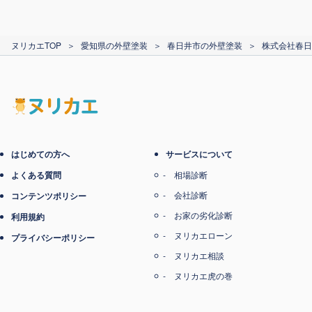
カード支払い
ヌリカエTOP
＞
愛知県の外壁塗装
＞
春日井市の外壁塗装
＞
株式会社春日
電子マネー支払い
はじめての方へ
サービスについて
よくある質問
相場診断
会社診断
コンテンツポリシー
お家の劣化診断
利用規約
ヌリカエローン
プライバシーポリシー
ヌリカエ相談
ヌリカエ虎の巻