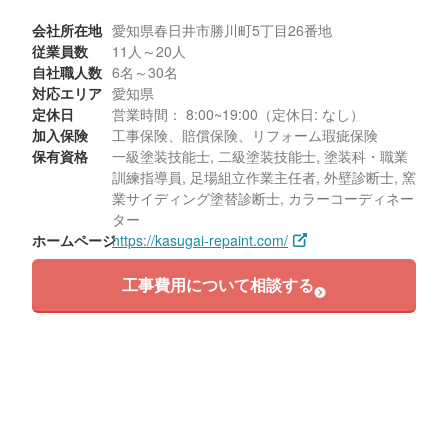
会社所在地
愛知県春日井市勝川町5丁目26番地
従業員数
11人～20人
自社職人数
6名～30名
対応エリア
愛知県
定休日
営業時間： 8:00~19:00（定休日: なし）
加入保険
工事保険、賠償保険、リフォーム瑕疵保険
保有資格
一級塗装技能士, 二級塗装技能士, 塗装科・職業
訓練指導員, 足場組立作業主任者, 外壁診断士, 窯
業サイディング塗替診断士, カラーコーディネー
ター
ホームページ
https://kasugai-repaint.com/
工事費用について相談する