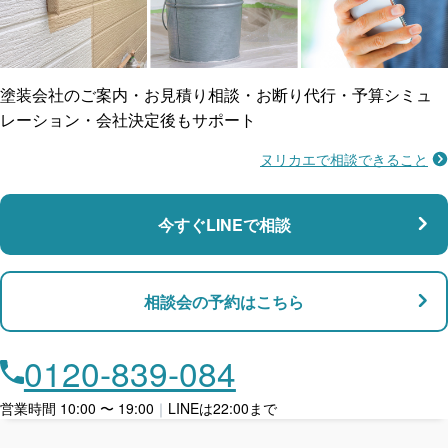
ご近所トラブルに
防水工事
賠償保険
塗装会社のご案内・お見積り相談・お断り代行・予算シミュ
レーション・会社決定後もサポート
ヌリカエで相談できること
施工不良に​備える
マンション・アパート対応
瑕疵保険
今すぐLINEで相談
支払い対応
相談会の予約はこちら
店舗・事務所対応
月々​分割で​お支払い
0120-839-084
ローン利用
営業時間 10:00 〜 19:00
｜
LINEは22:00まで