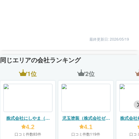
最終更新日: 2026/05/19
同じエリアの会社ランキング
1位
2位
株式会社にしやま（リ
児玉塗装（株式会社ゼロ
株式会社
フォームスタジオ ニシヤ
プラス）
4.2
4.1
マ）
口コミ件数83件
口コミ件数119件
口コ