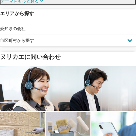
テーマをもっと見る
エリアから探す
見えにくい屋根も安心
完成保証
ドローン診断
愛知県の会社
市区町村から探す
ヌリカエに問い合わせ
塗料の​品質を​保証
省エネ効果
メーカー保証
断熱・遮熱塗料対応
工事保険
雨漏り修繕