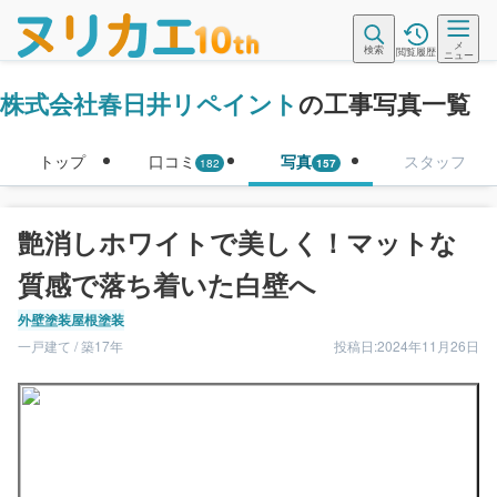
メ
検索
閲覧履歴
ニュー
株式会社春日井リペイント
の工事写真一覧
トップ
口コミ
写真
スタッフ
182
157
艶消しホワイトで美しく！マットな
質感で落ち着いた白壁へ
外壁塗装
屋根塗装
一戸建て / 築17年
投稿日:2024年11月26日