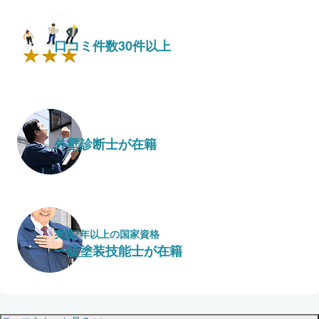
口コミ件数30件以上
外壁診断士が在籍
実績7年以上の国家資格
一級塗装技能士が在籍
保証・保険
こだわり・特徴