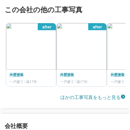
この会社の他の工事写真
after
after
外壁塗装
外壁塗装
外壁塗装
一戸建て / 築17年
一戸建て / 築17年
一戸建て / 
ほかの工事写真をもっと見る
会社概要