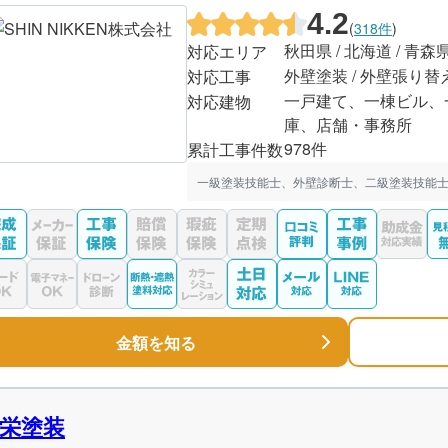
4.2
(
318件
)
秋田県 / 北海道 / 青森
対応エリア
外壁塗装 / 外壁張り替
対応工事
一戸建て、一棟ビル、
対応建物
庫、店舗・事務所
978件
累計工事件数
一級塗装技能士、外壁診断士、二級塗装技能士
金額を知る
栄塗装