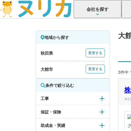
会社を探す
大
地域から探す
秋田県
変更する
大館市
変更する
3件中
条件で絞り込む
株
工事
本社
保証・保険
助成金・実績