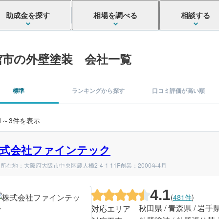
助成金を探す
相場を調べる
相談する
館市の外壁塗装 会社一覧
標準
ランキングから探す
口コミ評価が高い順
 1～3件を表示
式会社ファインテック
所在地：大阪府大阪市中央区農人橋2-4-1 11F
創業：2000年4月
4.1
(
481件
)
秋田県 / 青森県 / 岩手
対応エリア