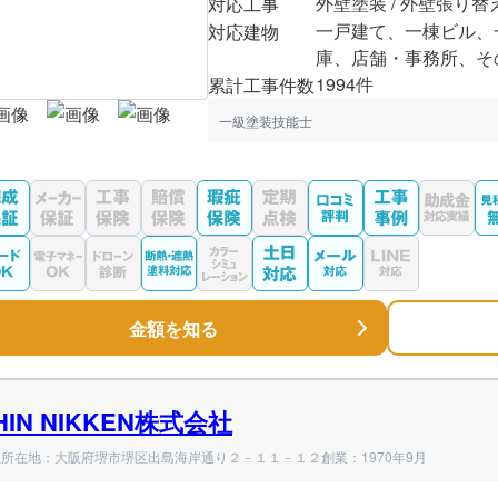
外壁塗装 / 外壁張り替
対応工事
一戸建て、一棟ビル、
対応建物
庫、店舗・事務所、そ
1994件
累計工事件数
一級塗装技能士
金額を知る
HIN NIKKEN株式会社
社所在地：大阪府堺市堺区出島海岸通り２－１１－１２
創業：1970年9月