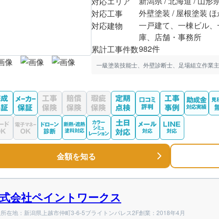
新潟県 / 北海道 / 山形
対応エリア
外壁塗装 / 屋根塗装 ほ
対応工事
一戸建て、一棟ビル、
対応建物
庫、店舗・事務所
982件
累計工事件数
一級塗装技能士、外壁診断士、足場組立作業主
金額を知る
式会社ペイントワークス
所在地：新潟県上越市仲町3-6-5ブライトンパレス2F
創業：2018年4月