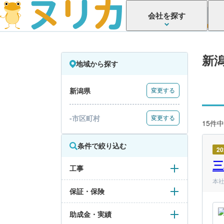
会社を探す
新
地域から探す
新潟県
変更する
-市区町村
変更する
15件中
条件で絞り込む
2
三
工事
本社
保証・保険
助成金・実績