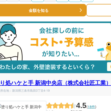
金額を知る
り処ハケと手 新潟中央店（株式会社匠工業
所在地：新潟県三条市島田3丁目4-19
4.5
(
18件
)