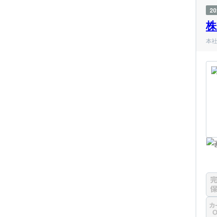
2
株
本社