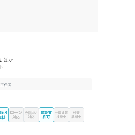
え ほか
ト
業主任者