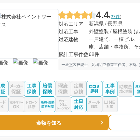
4.4
(
27件
)
新潟県 / 長野県
対応エリア
外壁塗装 / 屋根塗装 ほ
対応工事
一戸建て、一棟ビル、
対応建物
庫、店舗・事務所、そ
62件
累計工事件数
一級塗装技能士、足場組立作業主任者、石綿（
金額を知る