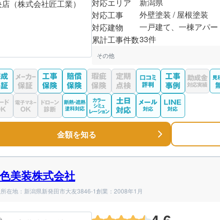
新潟県
対応エリア
外壁塗装 / 屋根塗装
対応工事
一戸建て、一棟アパー
対応建物
33件
累計工事件数
その他
金額を知る
色美装株式会社
所在地：新潟県新発田市大友3846-1
創業：2008年1月