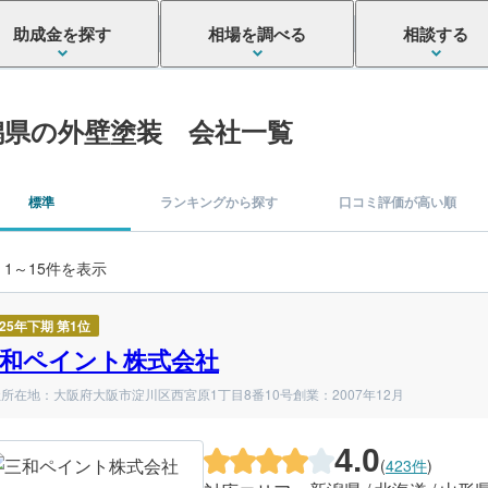
助成金を探す
相場を調べる
相談する
潟県の外壁塗装 会社一覧
標準
ランキングから探す
口コミ評価が高い順
 1～15件を表示
025年下期 第1位
和ペイント株式会社
所在地：大阪府大阪市淀川区西宮原1丁目8番10号
創業：2007年12月
4.0
(
423件
)