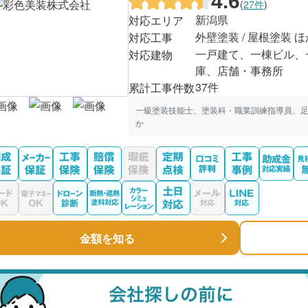
4.6
(
27件
)
新潟県
対応エリア
外壁塗装 / 屋根塗装 ほ
対応工事
一戸建て、一棟ビル、
対応建物
庫、店舗・事務所
37件
累計工事件数
一級塗装技能士、塗装科・職業訓練指導員、足
か
金額を知る