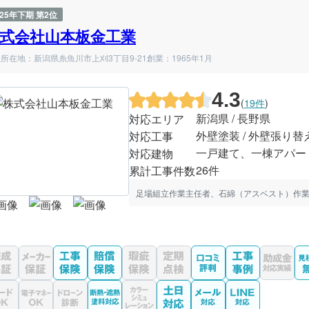
025年下期 第2位
式会社山本板金工業
所在地：新潟県糸魚川市上刈3丁目9-21
創業：1965年1月
4.3
(
19件
)
新潟県 / 長野県
対応エリア
外壁塗装 / 外壁張り替
対応工事
一戸建て、一棟アパー
対応建物
26件
累計工事件数
足場組立作業主任者、石綿（アスベスト）作