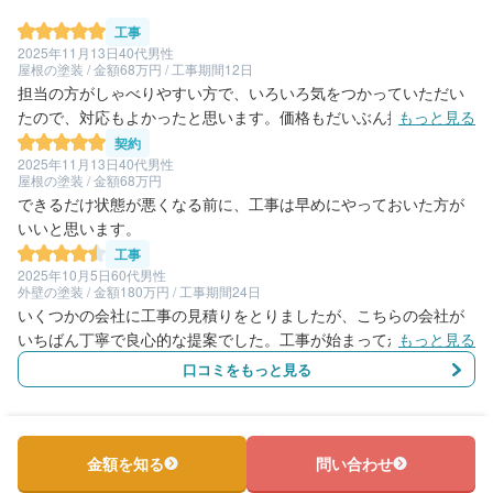
工事
2025年11月13日
40代男性
屋根の塗装 / 金額68万円 / 工事期間12日
担当の方がしゃべりやすい方で、いろいろ気をつかっていただい
たので、対応もよかったと思います。価格もだいぶん抑えていた
もっと見る
だきました。ただ、足場を組んでいただいた下請けの業者の対応
契約
があまり好ましくない部分が気になりました。
2025年11月13日
40代男性
屋根の塗装 / 金額68万円
できるだけ状態が悪くなる前に、工事は早めにやっておいた方が
いいと思います。
工事
2025年10月5日
60代男性
外壁の塗装 / 金額180万円 / 工事期間24日
いくつかの会社に工事の見積りをとりましたが、こちらの会社が
いちばん丁寧で良心的な提案でした。工事が始まってからも細か
もっと見る
く説明してくれ、思っていた以上の仕上がりでした。とても満足
口コミをもっと見る
しています。外壁、屋根瓦の塗装、一部外壁の修理以外に、雨樋
や玄関ドアの塗装、基礎部分のクラック直しを含む塗装など外見
は新築の様に生まれ変わりました。価格も良心的で、こちら会社
は超おすすめです。
金額を知る
問い合わせ