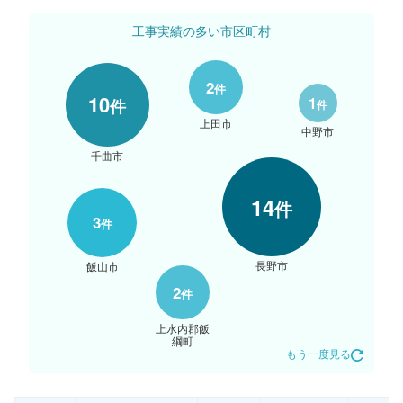
工事実績の多い市区町村
2
件
10
1
件
件
上田市
中野市
千曲市
14
件
3
件
長野市
飯山市
2
件
上水内郡飯
綱町
もう一度見る