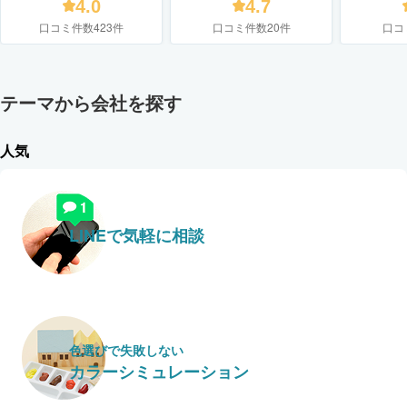
4.0
4.7
口コミ件数423件
口コミ件数20件
口コ
テーマから会社を探す
人気
LINEで気軽に相談
色選びで失敗しない
カラーシミュレーション