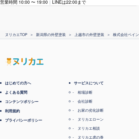
営業時間 10:00 〜 19:00
｜
LINEは22:00まで
カード支払い
ヌリカエTOP
＞
新潟県の外壁塗装
＞
上越市の外壁塗装
＞
株式会社ペイン
電子マネー支払い
はじめての方へ
サービスについて
よくある質問
相場診断
会社診断
コンテンツポリシー
お家の劣化診断
利用規約
ヌリカエローン
プライバシーポリシー
ヌリカエ相談
ヌリカエ虎の巻