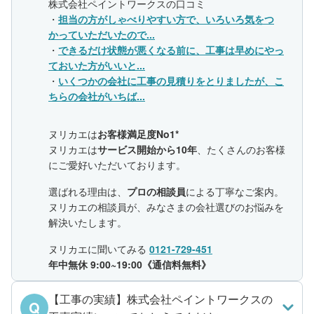
株式会社ペイントワークスの口コミ
・
担当の方がしゃべりやすい方で、いろいろ気をつ
かっていただいたので...
・
できるだけ状態が悪くなる前に、工事は早めにやっ
ておいた方がいいと...
・
いくつかの会社に工事の見積りをとりましたが、こ
ちらの会社がいちば...
ヌリカエは
お客様満足度No1*
ヌリカエは
サービス開始から10年
、たくさんのお客様
にご愛好いただいております。
選ばれる理由は、
プロの相談員
による丁寧なご案内。
ヌリカエの相談員が、みなさまの会社選びのお悩みを
解決いたします。
ヌリカエに聞いてみる
0121-729-451
年中無休 9:00~19:00《通信料無料》
【工事の実績】株式会社ペイントワークスの
Q