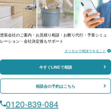
ご近所トラブルに
防水工事
賠償保険
塗装会社のご案内・お見積り相談・お断り代行・予算シミュ
レーション・会社決定後もサポート
ヌリカエで相談できること
施工不良に​備える
マンション・アパート対応
瑕疵保険
今すぐLINEで相談
支払い対応
相談会の予約はこちら
店舗・事務所対応
月々​分割で​お支払い
0120-839-084
ローン利用