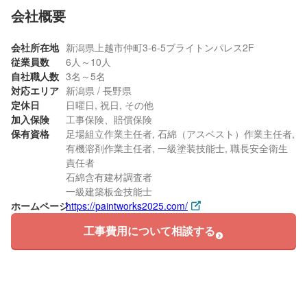
会社概要
会社所在地
新潟県上越市仲町3-6-5ブライトンパレス2F
従業員数
6人～10人
自社職人数
3名～5名
対応エリア
新潟県 / 長野県
定休日
日曜日, 祝日, その他
加入保険
工事保険、賠償保険
保有資格
足場組立作業主任者, 石綿（アスベスト）作業主任者,
有機溶剤作業主任者, 一級塗装技能士, 職長安全衛生
責任者
石綿含有建材調査者
一級建築板金技能士
ホームページ
https://paintworks2025.com/
工事費用について相談する