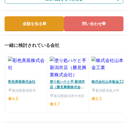
金額を知る
問い合わせ
一緒に検討されている会社
彩色美装株式会社
塗り処ハケと手 新潟市
株式会社山本板金工業
店（勝見興業株式会
新潟県新発田市
新潟県糸魚川市
社）
新潟県新潟市中央区
4.6
4.3
4.7