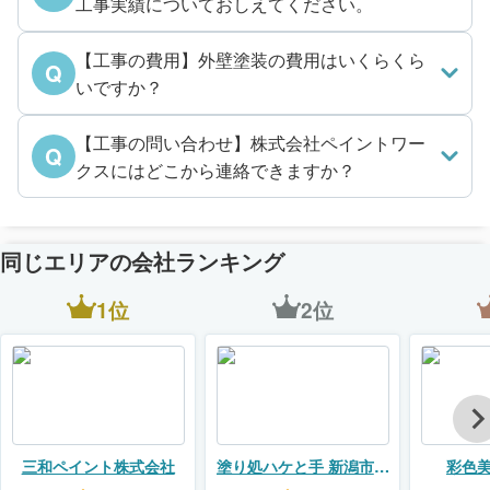
工事実績についておしえてください。
【工事の費用】外壁塗装の費用はいくらくら
Q
いですか？
【工事の問い合わせ】株式会社ペイントワー
Q
クスにはどこから連絡できますか？
同じエリアの会社ランキング
1位
2位
三和ペイント株式会社
塗り処ハケと手 新潟市店
彩色
（勝見興業株式会社）