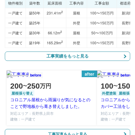
物件種別
築年数
延床面積
工事内容
工事金額
都道府県
2
一戸建て
築50年
231.41m
屋根
100〜150万円
新潟県
一戸建て
築25年
外壁
100〜150万円
長野県
2
一戸建て
築30年
66.12m
屋根
50〜100万円
新潟県
2
一戸建て
築19年
165.29m
外壁
100〜150万円
長野県
工事実績をもっと見る
after
before
before
200
250
100
150
万円
〜
〜
屋根張り替え
外壁塗装
屋根張り
コロニアル屋根から雨漏りが気になるとの
コロニアルから安
ことで野地板から葺き替えしました。
カバー工法をしま
対応エリア：長野県上田市
対応エリア：長野県
建物：一戸建て
建物：一戸建て
工事写真をもっと見る