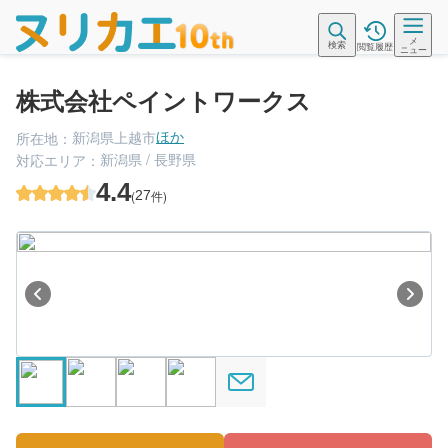
メ
検索
閲覧履歴
ニュー
株式会社ペイントワークス
新潟県上越市
所在地：
ほか
新潟県 / 長野県
対応エリア：
4.4
(
27
件)