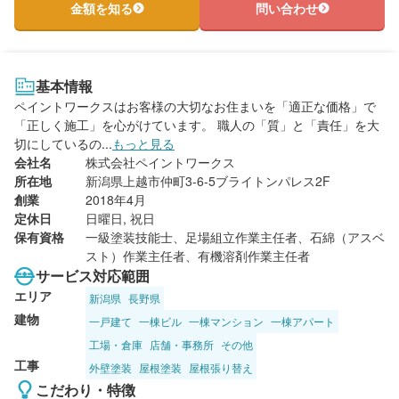
金額を知る
問い合わせ
基本情報
ペイントワークスはお客様の大切なお住まいを「適正な価格」で
「正しく施工」を心がけています。 職人の「質」と「責任」を大
切にしているの...
もっと見る
会社名
株式会社ペイントワークス
所在地
新潟県上越市仲町3-6-5ブライトンパレス2F
創業
2018年4月
定休日
日曜日, 祝日
保有資格
一級塗装技能士、足場組立作業主任者、石綿（アスベ
スト）作業主任者、有機溶剤作業主任者
サービス対応範囲
エリア
新潟県
長野県
建物
一戸建て
一棟ビル
一棟マンション
一棟アパート
工場・倉庫
店舗・事務所
その他
工事
外壁塗装
屋根塗装
屋根張り替え
こだわり・特徴