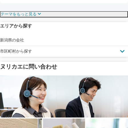
保証・保険
こだわり・特徴
テーマをもっと見る
エリアから探す
見えにくい屋根も安心
完成保証
ドローン診断
新潟県の会社
市区町村から探す
ヌリカエに問い合わせ
塗料の​品質を​保証
省エネ効果
メーカー保証
断熱・遮熱塗料対応
工事保険
雨漏り修繕